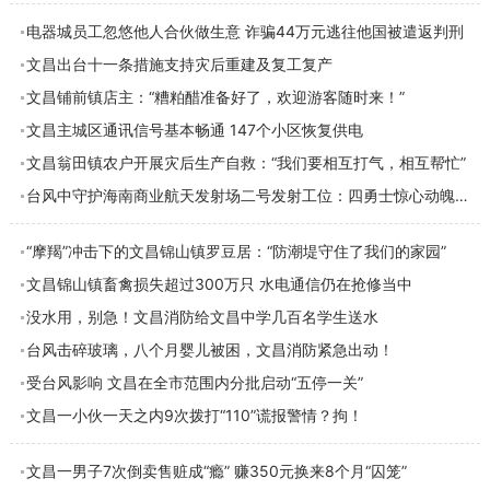
电器城员工忽悠他人合伙做生意 诈骗44万元逃往他国被遣返判刑
文昌出台十一条措施支持灾后重建及复工复产
文昌铺前镇店主：“糟粕醋准备好了，欢迎游客随时来！”
​文昌主城区通讯信号基本畅通 147个小区恢复供电
文昌翁田镇农户开展灾后生产自救：“我们要相互打气，相互帮忙”
台风中守护海南商业航天发射场二号发射工位：四勇士惊心动魄的7小时
“摩羯”冲击下的文昌锦山镇罗豆居：“防潮堤守住了我们的家园”
文昌锦山镇畜禽损失超过300万只 水电通信仍在抢修当中
没水用，别急！文昌消防给文昌中学几百名学生送水
台风击碎玻璃，八个月婴儿被困，文昌消防紧急出动！
受台风影响 文昌在全市范围内分批启动“五停一关”
文昌一小伙一天之内9次拨打“110”谎报警情？拘！
文昌一男子7次倒卖售赃成“瘾” 赚350元换来8个月“囚笼”