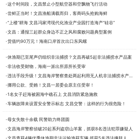
这个时间段，文昌禁止小型航空器和空飘物飞行活动
尝鲜正当时！文昌渔船满载而归，客商码头抢购海鲜
“上楼”耕海 文昌冯家湾现代化渔业产业园打造海产“硅谷”
文昌：通报三起群众身边不正之风和腐败问题典型案例
货值约90万元！海南口岸首次出口东风螺
休渔期已至尾声仍组织非法捕捞？文昌再破5起非法捕捞水产品案
非法收受财物，海南一派出所原所长受审
违法手段升级！文昌海岸警察查处两起利用无人机非法捕捞水产品案
​挪用公款、受贿！文昌一居委会原主任受审！
1名女子赶海被困海中礁石上 文昌消防紧急施救
车辆故障未设置安全警示标志 文昌交警：这样的行为很危险！
母女失散十余载 民警助力终团圆
文昌海岸警察侦破20起系列盗窃山羊案，抓获8名违法犯罪嫌疑人
文昌查获4辆伏季休渔期非法运输渔获车辆 抓获5名违法嫌疑人