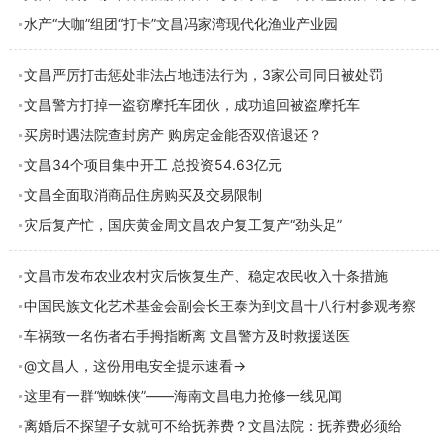
水产“大咖”组团“打卡”文昌冯家湾现代化渔业产业园
文昌严厉打击惩处非法占地违法行为，3家公司同日被处罚
文昌警方打掉一盗窃摩托车团伙，成功追回被盗摩托车
买房时遇法院查封房产 购房定金能否双倍退还？
文昌34个项目集中开工 总投资54.63亿元
文昌全面取消商品住房购买及交易限制
灾后复产忙，国庆黄金周文昌农户复工复产“劲头足”
文昌市发布农业农村灾后恢复生产、稳定农民收入十条措施
中国民族文化艺术基金会副会长王泰为到文昌十八行村参观考察
车祸致一名伤者右手拇指断离 文昌警方及时救援送医
@文昌人，这份用电安全提示速看→
这里有一群“蜘蛛侠”——海南文昌电力抢修一线见闻
离婚后不探望子女就可不给抚养费？文昌法院：抚养费必须给