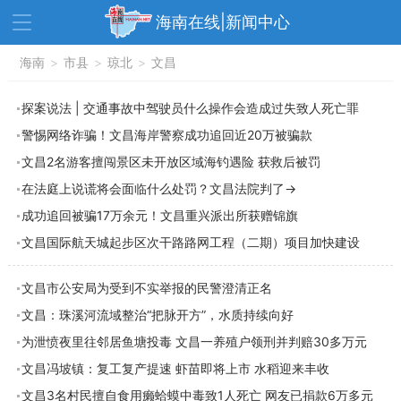
海南在线|新闻中心
资讯中心
海南
>
市县
>
热点
琼北
>
文昌
旅游
文体
消费
财经
探案说法 | 交通事故中驾驶员什么操作会造成过失致人死亡罪
警惕网络诈骗！文昌海岸警察成功追回近20万被骗款
教育
健康
房产
文昌2名游客擅闯景区未开放区域海钓遇险 获救后被罚
家装
交通
美食
在法庭上说谎将会面临什么处罚？文昌法院判了→
生活
演出
活动
成功追回被骗17万余元！文昌重兴派出所获赠锦旗
​文昌国际航天城起步区次干路路网工程（二期）项目加快建设
展会
走读海南
周末去哪儿
人才在线
天涯企服
文昌市公安局为受到不实举报的民警澄清正名
文昌：珠溪河流域整治“把脉开方”，水质持续向好
为泄愤夜里往邻居鱼塘投毒 文昌一养殖户领刑并判赔30多万元
文昌冯坡镇：复工复产提速 虾苗即将上市 水稻迎来丰收
文昌3名村民擅自食用癞蛤蟆中毒致1人死亡 网友已捐款6万多元