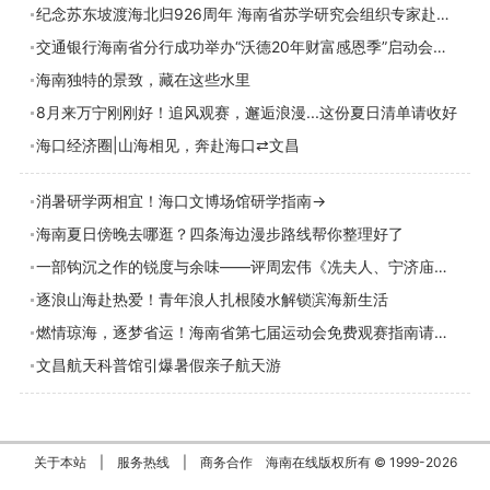
纪念苏东坡渡海北归926周年 海南省苏学研究会组织专家赴澄迈东水港调研采风
交通银行海南省分行成功举办“沃德20年财富感恩季”启动会暨首场客户活动
海南独特的景致，藏在这些水里
8月来万宁刚刚好！追风观赛，邂逅浪漫...这份夏日清单请收好
海口经济圈|山海相见，奔赴海口⇄文昌
消暑研学两相宜！海口文博场馆研学指南→
海南夏日傍晚去哪逛？四条海边漫步路线帮你整理好了
一部钩沉之作的锐度与余味——评周宏伟《冼夫人、宁济庙与崖州历史文化钩沉》
逐浪山海赴热爱！青年浪人扎根陵水解锁滨海新生活
燃情琼海，逐梦省运！海南省第七届运动会免费观赛指南请收好
文昌航天科普馆引爆暑假亲子航天游
关于本站
|
服务热线
|
商务合作
海南在线版权所有 © 1999-
2026