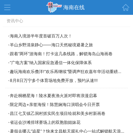
首页
海南在线
资讯中心
资讯中心
热点
旅游
文体
消费
财经
海南入境游半年度首破百万人次！
羊山乡野清泉静心——海口天然秘境避暑之旅
教育
健康
房产
跟着“两环”游海南！打卡这几条线路，解锁海岛山海画卷
家装
交通
美食
“广电方案”纳入国家应急通信一体化保障体系
生活
演出
活动
趣玩海南欢乐儋洋!“欢乐再继续”暨调声狂欢嘉年华活动重磅来袭
8月8日万宁多个体育场地免费开放，预约从速!!!
展会
走读海南
周末去哪儿
人才在线
天涯企服
奔赴桐栖星海！陵水夏夜渔火派对即将浪漫启幕
限定周边+亲签海报！陈慧娴海口演唱会今日开票
昌江七叉镇乙洞村抓实民生项目绘就和美乡村新画卷
省运会沙滩排球赛场上的双胞胎姐妹花
暑假去哪儿“追星”？快来文昌航天观礼中心一站式解锁航天浪漫