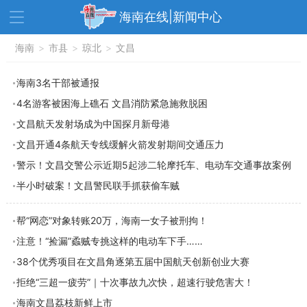
海南在线|新闻中心
资讯中心
海南
>
市县
>
热点
琼北
>
文昌
旅游
文体
消费
财经
海南3名干部被通报
4名游客被困海上礁石 文昌消防紧急施救脱困
教育
健康
房产
文昌航天发射场成为中国探月新母港
家装
交通
美食
文昌开通4条航天专线缓解火箭发射期间交通压力
生活
演出
活动
警示！文昌交警公示近期5起涉二轮摩托车、电动车交通事故案例
半小时破案！文昌警民联手抓获偷车贼
展会
走读海南
周末去哪儿
人才在线
天涯企服
帮“网恋”对象转账20万，海南一女子被刑拘！
注意！“捡漏”蟊贼专挑这样的电动车下手……
38个优秀项目在文昌角逐第五届中国航天创新创业大赛
拒绝“三超一疲劳”｜十次事故九次快，超速行驶危害大！
海南文昌荔枝新鲜上市