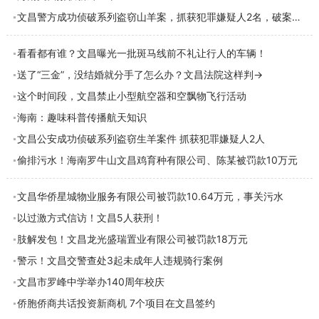
文昌警方成功侦破系列盗窃山羊案，抓获犯罪嫌疑人2名，破案7起
看看都有谁？文昌曝光一批斑马线前不礼让行人的车辆！
送了“三金”，没结婚就分手了怎么办？文昌法院这样判→
这个时间段，文昌禁止小型航空器和空飘物飞行活动
海南：趣味科普传播航天知识
文昌公安成功侦破系列盗窃生羊案件 抓获犯罪嫌疑人2人
偷排污水！海南罗牛山文昌鸡育种有限公司、陈某被罚款10万元
文昌华侨星城物业服务有限公司被罚款10.64万元，事关污水
以过激方式信访！文昌5人获刑！
肢解发包！文昌龙光盛瑞置业有限公司被罚款18万元
警示！文昌交警查处3起未成年人违规骑行案例
文昌市罗峰中学举办140周年校庆
侨胞侨商共话投资新商机 7个项目在文昌签约