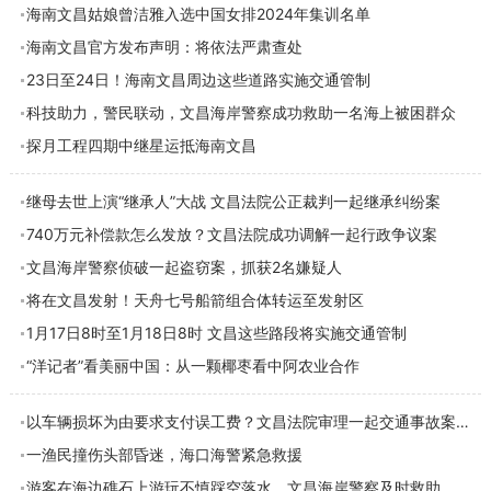
海南文昌姑娘曾洁雅入选中国女排2024年集训名单
海南文昌官方发布声明：将依法严肃查处
23日至24日！海南文昌周边这些道路实施交通管制
科技助力，警民联动，文昌海岸警察成功救助一名海上被困群众
探月工程四期中继星运抵海南文昌
继母去世上演“继承人”大战 文昌法院公正裁判一起继承纠纷案
740万元补偿款怎么发放？文昌法院成功调解一起行政争议案
文昌海岸警察侦破一起盗窃案，抓获2名嫌疑人
将在文昌发射！天舟七号船箭组合体转运至发射区
1月17日8时至1月18日8时 文昌这些路段将实施交通管制
“洋记者”看美丽中国：从一颗椰枣看中阿农业合作
以车辆损坏为由要求支付误工费？文昌法院审理一起交通事故案件
一渔民撞伤头部昏迷，海口海警紧急救援
游客在海边礁石上游玩不慎踩空落水，文昌海岸警察及时救助