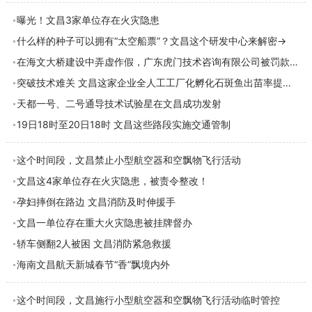
曝光！文昌3家单位存在火灾隐患
什么样的种子可以拥有“太空船票”？文昌这个研发中心来解密→
在海文大桥建设中弄虚作假，广东虎门技术咨询有限公司被罚款50万元
突破技术难关 文昌这家企业全人工工厂化孵化石斑鱼出苗率提高5倍
天都一号、二号通导技术试验星在文昌成功发射
19日18时至20日18时 文昌这些路段实施交通管制
这个时间段，文昌禁止小型航空器和空飘物飞行活动
文昌这4家单位存在火灾隐患，被责令整改！
孕妇摔倒在路边 文昌消防及时伸援手
文昌一单位存在重大火灾隐患被挂牌督办
轿车侧翻2人被困 文昌消防紧急救援
海南文昌航天新城春节“香”飘境内外
这个时间段，文昌施行小型航空器和空飘物飞行活动临时管控