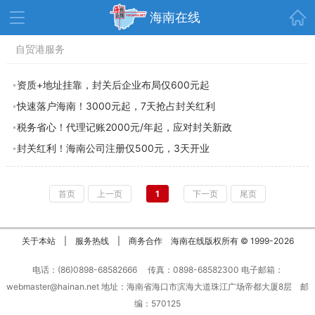
首页
海南在线
资讯中心
自贸港服务
热点
旅游
文体
消费
财经
资质+地址挂靠，封关后企业布局仅600元起
快速落户海南！3000元起，7天抢占封关红利
教育
健康
房产
税务省心！代理记账2000元/年起，应对封关新政
家装
交通
美食
封关红利！海南公司注册仅500元，3天开业
生活
演出
活动
展会
走读海南
周末去哪儿
首页
上一页
|
1
|
下一页
尾页
人才在线
天涯企服
关于本站
|
服务热线
|
商务合作
海南在线版权所有 © 1999-
2026
电话：(86)0898-68582666 传真：0898-68582300 电子邮箱：
webmaster@hainan.net 地址：海南省海口市滨海大道珠江广场帝都大厦8层 邮
编：570125