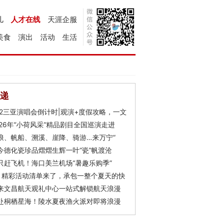
儿
人才在线
天涯企服
美食
演出
活动
生活
递
Y2三亚演唱会倒计时|观演+度假攻略，一文
026年“小荷风采”精品剧目全国巡演走进
浪、帆船、溯溪、崖降、骑游…来万宁“
今德化瓷珍品熠熠生辉一叶“瓷”帆渡沧
只赶飞机！海口美兰机场“暑趣乐购季”
月精彩活动清单来了，承包一整个夏天的快
来文昌航天观礼中心一站式解锁航天浪漫
赴桐栖星海！陵水夏夜渔火派对即将浪漫