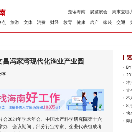
走读海南
展览展会
周末去哪
热点
旅游
文体
消费
财经
教育
健康
房产
家装
交通
速
”文昌冯家湾现代化渔业产业园
B
2
冲
古
不
8
快
会2024年学术年会、中国水产科学研究院第十六
奔
举办，会议期间，部分行业专家、企业代表组成考