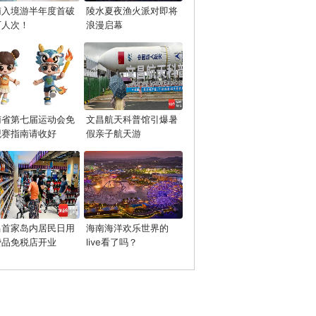
南入境游半年度首破
陵水夏夜渔火派对即将
万人次！
浪漫启幕
南省第七届运动会免
文昌航天科普馆引爆暑
观赛指南请收好
假亲子航天游
昌首家岛内居民日用
海南海洋欢乐世界的
费品免税店开业
live看了吗？