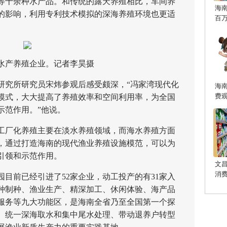
等十余种水产品。和传统的露天养殖相比，车间养
海
的影响，利用专利技术模拟的深海养殖环境也更适
百
产养殖企业。记者李昊摄
究所研究员宋炜参观后感受颇深，“冯家湾现代化
海
费
模式，大大提高了养殖效率和空间利用率，为全国
示范作用。”他说。
厂化养殖主要在淡水养殖领域，而海水养殖方面
，通过打造海南的现代渔业养殖设施模范，可以为
引领和示范作用。
文
消
前已经引进了52家企业，动工投产的有31家入
种制种、渔业生产、精深加工、休闲体验、海产品
服务等九大功能区，是海南全省乃至全国第一个探
、统一深海取水和集中尾水处理、带动退养户转型