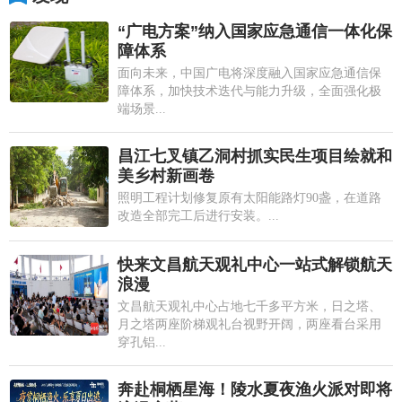
“广电方案”纳入国家应急通信一体化保
障体系
面向未来，中国广电将深度融入国家应急通信保
障体系，加快技术迭代与能力升级，全面强化极
端场景...
昌江七叉镇乙洞村抓实民生项目绘就和
美乡村新画卷
照明工程计划修复原有太阳能路灯90盏，在道路
改造全部完工后进行安装。...
快来文昌航天观礼中心一站式解锁航天
浪漫
文昌航天观礼中心占地七千多平方米，日之塔、
月之塔两座阶梯观礼台视野开阔，两座看台采用
穿孔铝...
奔赴桐栖星海！陵水夏夜渔火派对即将