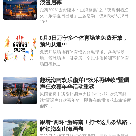
浪漫启幕
距离2026"去野陵水・山海趣集"之「夜赏桐栖渔
火・乐享夏日出逃」主题活动，仅剩3天!8月8日
19:3...
8月8日万宁多个体育场地免费开放，
预约从速!!!
免费开放场地有体育馆的羽毛球场、乒乓球场
地、篮球场地、健身房、全民体质检测室和体育
场田径跑...
趣玩海南欢乐儋洋!“欢乐再继续”暨调
声狂欢嘉年华活动重磅
以国家级非遗儋州调声为核心打造的"欢乐再继
续"暨调声狂欢嘉年华，即将在儋州海花岛旅游度
假区...
跟着“两环”游海南！打卡这几条线路，
解锁海岛山海画卷