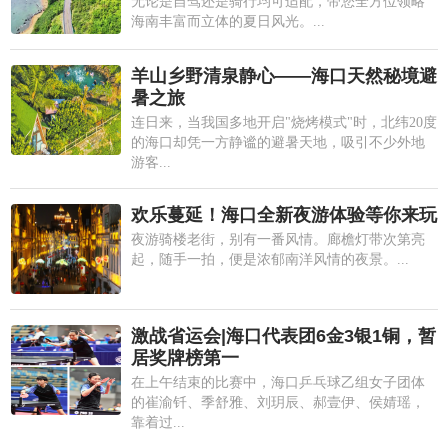
无论是自驾还是骑行均可适配，带您全方位领略
海南丰富而立体的夏日风光。...
羊山乡野清泉静心——海口天然秘境避
暑之旅
连日来，当我国多地开启"烧烤模式"时，北纬20度
的海口却凭一方静谧的避暑天地，吸引不少外地
游客...
欢乐蔓延！海口全新夜游体验等你来玩
夜游骑楼老街，别有一番风情。廊檐灯带次第亮
起，随手一拍，便是浓郁南洋风情的夜景。...
激战省运会|海口代表团6金3银1铜，暂
居奖牌榜第一
在上午结束的比赛中，海口乒乓球乙组女子团体
的崔渝钎、季舒雅、刘玥辰、郝壹伊、侯婧瑶，
靠着过...