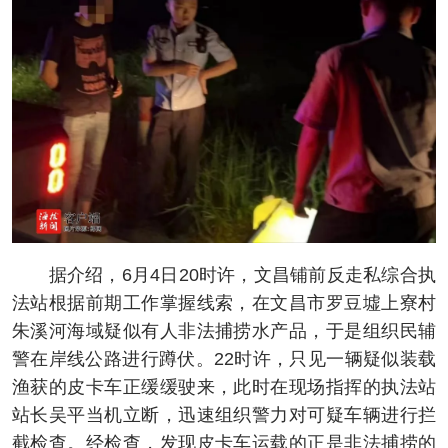
据介绍，6月4日20时许，文昌铺前反走私综合执
法站根据前期工作掌握线索，在文昌市罗豆墟上寮村
朱溪河海域疑似有人非法捕捞水产品，于是组织民辅
警在岸线公路进行蹲伏。22时许，只见一辆疑似装载
渔获的皮卡车正缓缓驶来，此时在现场指挥的执法站
站长吴平当机立断，迅速组织警力对可疑车辆进行拦
截检查。经检查，发现皮卡车运载的正是非法捕捞的