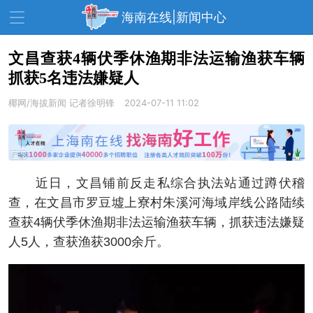
海南在线|新闻中心
文昌查获4辆伏季休渔期非法运输渔获车辆
抓获5名违法嫌疑人
资讯中心
热点
旅游
椰网/海拔新闻
记者徐明锋
2024-07-11 11:02
文体
消费
财经
教育
健康
房产
家装
交通
美食
近日，文昌铺前反走私综合执法站通过蹲伏稽
生活
演出
活动
查，在文昌市罗豆墟上寮村朱溪河海域岸线公路陆续
查获4辆伏季休渔期非法运输渔获车辆，抓获违法嫌疑
展会
走读海南
周末去哪儿
人5人，查获渔获3000余斤。
人才在线
天涯企服