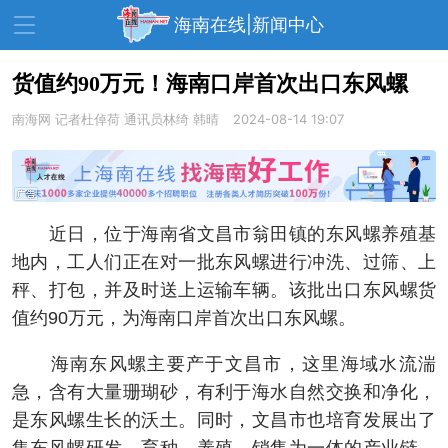
海南在线|新闻中心
货值约90万元！海南口岸首次出口东风螺
南海网
资讯中心
记者杜倬荷 通讯员林绮 韩晴
热点
旅游
2024-08-14 19:07
文体
消费
财经
教育
健康
房产
近日，位于海南省文昌市翁田镇的东风螺养殖基
家装
交通
美食
地内，工人们正在对一批东风螺进行冲洗、过筛、上
生活
演出
活动
秤、打包，并及时送上运输车辆。该批出口东风螺货
值约90万元，为海南口岸首次出口东风螺。
展会
走读海南
周末去哪儿
海南东风螺主要产于文昌市，这里海域水流湍
人才在线
天涯企服
急，含有大量珊瑚砂，有利于海水自然交换和净化，
是东风螺生长的沃土。同时，文昌市也培育发展出了