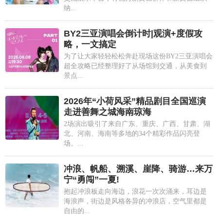
纳...
BY2三亚演唱会倒计时|观演+度假攻
略，一文搞定
为了让大家轻轻松松奔赴现场这份BY2三亚演唱会
超全攻略已经整理好了从场馆到交通，从美食到
景点...
2026年“小荷风采”精品剧目全国巡演
走进善舞之城海南琼海
2场演出吸引了来自广东、重庆、广西、甘肃、湖
北、河南、海南等多地的34个精彩作品闪亮登
场。...
冲浪、帆船、溯溪、崖降、骑游…来万
宁“勇闯”一夏!
抱起冲浪板走向海边，浪花一次次涌来，耳边是
海浪声，街边是风格各异的冲浪店，空气里都是
自由的...