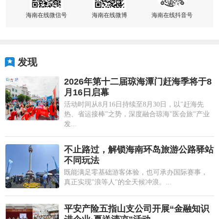
海南在线微信号
海南在线微博
海南在线抖音号
发现
2026年第十二届琼海潭门赶海季将于8
月16日启幕
活动时间从8月16日持续至8月30日，以"赶海先
热、省运接棒"之势，深度融合琼海"医会旅"产业
发...
不止路过，解锁海南环岛旅游公路驿站
不同玩法
既能满足零基础游客体验，也可承办国际赛事，
真正实现"浪等人"的全天候冲浪。...
平安产险五指山支公司开展“金融知识