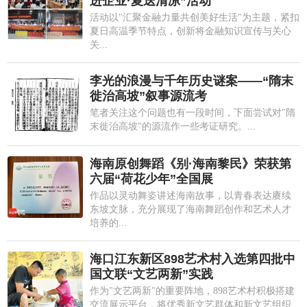
进企业·夏送清凉”活动
活动以"汇聚金融力量共创美好生活"为主题，紧扣
夏日高温季节特点，创新将金融知识宣传与关心
关...
李光的浪漫与千年历史谜案——“隋末
徙治高坡”叙事源流考
笔者关注这个问题也有一段时间，下面尝试对"隋
末徙治高坡"的源流作一些考证研究。...
海南原创舞蹈《别·海南黎民》荣获第
六届“荷花少年”全国展
作品以灵动舞姿讲述海南故事，以青春表达赓续
东坡文脉，充分展现了海南舞蹈创作和艺术人才
培养的...
海口江东新区898艺术村入选第四批中
国文联“文艺两新”实践
作为"文艺两新"的重要阵地，898艺术村积极搭建
交流展示平台，将优秀新文艺群体和新文艺组织