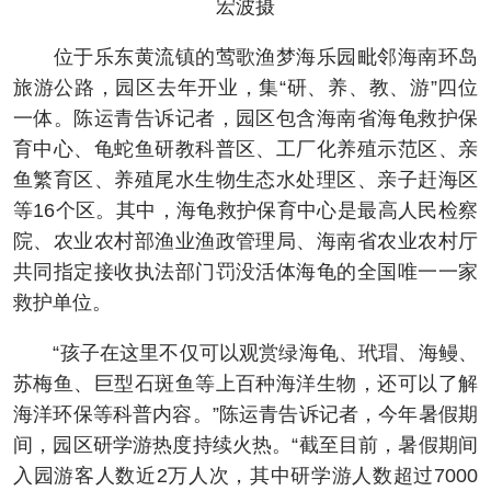
宏波摄
位于乐东黄流镇的莺歌渔梦海乐园毗邻海南环岛
旅游公路，园区去年开业，集“研、养、教、游”四位
一体。陈运青告诉记者，园区包含海南省海龟救护保
育中心、龟蛇鱼研教科普区、工厂化养殖示范区、亲
鱼繁育区、养殖尾水生物生态水处理区、亲子赶海区
等16个区。其中，海龟救护保育中心是最高人民检察
院、农业农村部渔业渔政管理局、海南省农业农村厅
共同指定接收执法部门罚没活体海龟的全国唯一一家
救护单位。
“孩子在这里不仅可以观赏绿海龟、玳瑁、海鳗、
苏梅鱼、巨型石斑鱼等上百种海洋生物，还可以了解
海洋环保等科普内容。”陈运青告诉记者，今年暑假期
间，园区研学游热度持续火热。“截至目前，暑假期间
入园游客人数近2万人次，其中研学游人数超过7000