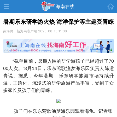
首页
海南在线
暑期乐东研学游火热 海洋保护等主题受青睐
南海网、新海南客户端
资讯中心
热点
2025-08-15 11:08
旅游
文体
消费
财经
教育
健康
房产
“截至目前，暑期入园的研学游孩子已经超过了70
家装
交通
美食
00人次。”8月14日，乐东莺歌渔梦海乐园负责人陈运
生活
演出
活动
青说。据悉，今年暑期，乐东研学旅游市场持续升
温，主题化、沉浸式的研学旅游产品丰富，受到了众
展会
走读海南
周末去哪儿
多家长及孩子们的青睐。
人才在线
天涯企服
孩子们在乐东莺歌渔梦海乐园观看海龟。记者张