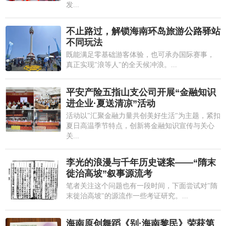
发...
不止路过，解锁海南环岛旅游公路驿站
不同玩法
既能满足零基础游客体验，也可承办国际赛事，
真正实现"浪等人"的全天候冲浪。...
平安产险五指山支公司开展“金融知识
进企业·夏送清凉”活动
活动以"汇聚金融力量共创美好生活"为主题，紧扣
夏日高温季节特点，创新将金融知识宣传与关心
关...
李光的浪漫与千年历史谜案——“隋末
徙治高坡”叙事源流考
笔者关注这个问题也有一段时间，下面尝试对"隋
末徙治高坡"的源流作一些考证研究。...
海南原创舞蹈《别·海南黎民》荣获第