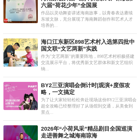
六届“荷花少年”全国展
作品以灵动舞姿讲述海南故事，以青春表达赓续
东坡文脉，充分展现了海南舞蹈创作和艺术人才
培养的...
海口江东新区898艺术村入选第四批中
国文联“文艺两新”实践
作为"文艺两新"的重要阵地，898艺术村积极搭建
交流展示平台，将优秀新文艺群体和新文艺组织
纳...
BY2三亚演唱会倒计时|观演+度假攻
略，一文搞定
为了让大家轻轻松松奔赴现场这份BY2三亚演唱会
超全攻略已经整理好了从场馆到交通，从美食到
景点...
2026年“小荷风采”精品剧目全国巡演
走进善舞之城海南琼海