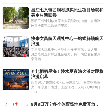
昌江七叉镇乙洞村抓实民生项目绘就和
美乡村新画卷
照明工程计划修复原有太阳能路灯90盏，在道路
改造全部完工后进行安装。...
快来文昌航天观礼中心一站式解锁航天
浪漫
文昌航天观礼中心占地七千多平方米，日之塔、
月之塔两座阶梯观礼台视野开阔，两座看台采用
穿孔铝...
奔赴桐栖星海！陵水夏夜渔火派对即将
浪漫启幕
距离2026"去野陵水・山海趣集"之「夜赏桐栖渔
火・乐享夏日出逃」主题活动，仅剩3天!8月8日
19:3...
8月8日万宁多个体育场地免费开放，