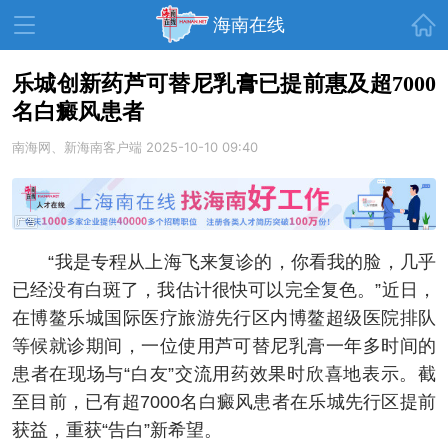
首页
海南在线
乐城创新药芦可替尼乳膏已提前惠及超7000
名白癜风患者
资讯中心
热点
旅游
南海网、新海南客户端
2025-10-10 09:40
文体
消费
财经
教育
健康
房产
家装
交通
美食
“我是专程从上海飞来复诊的，你看我的脸，几乎
生活
演出
活动
已经没有白斑了，我估计很快可以完全复色。”近日，
在博鳌乐城国际医疗旅游先行区内博鳌超级医院排队
展会
走读海南
周末去哪儿
等候就诊期间，一位使用芦可替尼乳膏一年多时间的
人才在线
天涯企服
患者在现场与“白友”交流用药效果时欣喜地表示。截
至目前，已有超7000名白癜风患者在乐城先行区提前
获益，重获“告白”新希望。