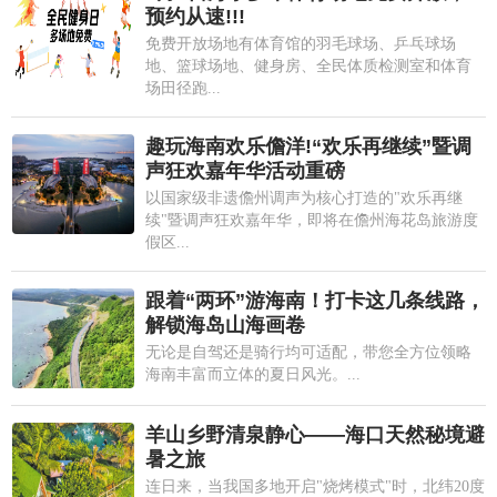
预约从速!!!
免费开放场地有体育馆的羽毛球场、乒乓球场
地、篮球场地、健身房、全民体质检测室和体育
场田径跑...
趣玩海南欢乐儋洋!“欢乐再继续”暨调
声狂欢嘉年华活动重磅
以国家级非遗儋州调声为核心打造的"欢乐再继
续"暨调声狂欢嘉年华，即将在儋州海花岛旅游度
假区...
跟着“两环”游海南！打卡这几条线路，
解锁海岛山海画卷
无论是自驾还是骑行均可适配，带您全方位领略
海南丰富而立体的夏日风光。...
羊山乡野清泉静心——海口天然秘境避
暑之旅
连日来，当我国多地开启"烧烤模式"时，北纬20度