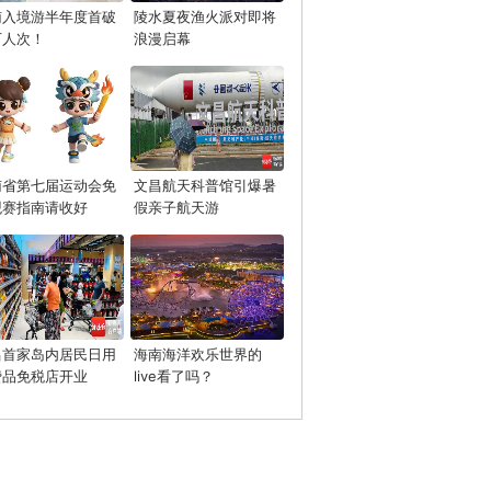
南入境游半年度首破
陵水夏夜渔火派对即将
万人次！
浪漫启幕
南省第七届运动会免
文昌航天科普馆引爆暑
观赛指南请收好
假亲子航天游
昌首家岛内居民日用
海南海洋欢乐世界的
费品免税店开业
live看了吗？