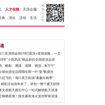
儿
人才在线
天涯企服
美食
演出
活动
生活
递
Y2三亚演唱会倒计时|观演+度假攻略，一文
026年“小荷风采”精品剧目全国巡演走进
浪、帆船、溯溪、崖降、骑游…来万宁“
今德化瓷珍品熠熠生辉一叶“瓷”帆渡沧
只赶飞机！海口美兰机场“暑趣乐购季”
月精彩活动清单来了，承包一整个夏天的快
来文昌航天观礼中心一站式解锁航天浪漫
赴桐栖星海！陵水夏夜渔火派对即将浪漫