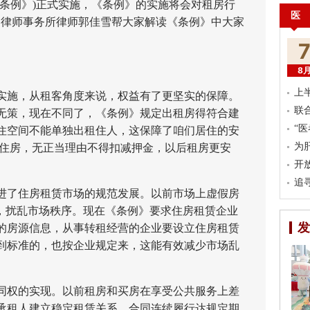
《条例》)正式实施，《条例》的实施将会对租房行
医
同律师事务所律师郭佳雪帮大家解读《条例》中大家
8
上
施，从租客角度来说，权益有了更坚实的保障。
联
无策，现在不同了，《条例》规定出租房得符合建
“
住空间不能单独出租住人，这保障了咱们居住的安
为
赁住房，无正当理由不得扣减押金，以后租房更安
开
追
了住房租赁市场的规范发展。以前市场上虚假房
发，扰乱市场秩序。现在《条例》要求住房租赁企业
发
的房源信息，从事转租经营的企业要设立住房租赁
到标准的，也按企业规定来，这能有效减少市场乱
权的实现。以前租房和买房在享受公共服务上差
承租人建立稳定租赁关系，合同连续履行达规定期