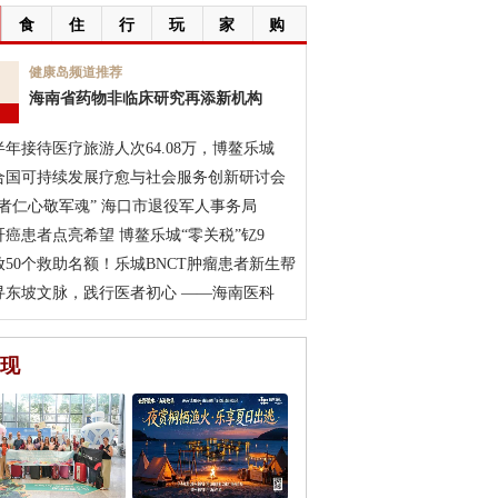
食
住
行
玩
家
购
7
健康岛频道推荐
海南省药物非临床研究再添新机构
月
半年接待医疗旅游人次64.08万，博鳌乐城
合国可持续发展疗愈与社会服务创新研讨会
医者仁心敬军魂” 海口市退役军人事务局
肝癌患者点亮希望 博鳌乐城“零关税”钇9
放50个救助名额！乐城BNCT肿瘤患者新生帮
寻东坡文脉，践行医者初心 ——海南医科
现