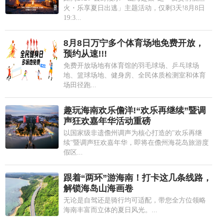
火・乐享夏日出逃」主题活动，仅剩3天!8月8日
19:3...
8月8日万宁多个体育场地免费开放，
预约从速!!!
免费开放场地有体育馆的羽毛球场、乒乓球场
地、篮球场地、健身房、全民体质检测室和体育
场田径跑...
趣玩海南欢乐儋洋!“欢乐再继续”暨调
声狂欢嘉年华活动重磅
以国家级非遗儋州调声为核心打造的"欢乐再继
续"暨调声狂欢嘉年华，即将在儋州海花岛旅游度
假区...
跟着“两环”游海南！打卡这几条线路，
解锁海岛山海画卷
无论是自驾还是骑行均可适配，带您全方位领略
海南丰富而立体的夏日风光。...