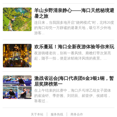
羊山乡野清泉静心——海口天然秘境避
暑之旅
连日来，当我国多地开启"烧烤模式"时，北纬20度
的海口却凭一方静谧的避暑天地，吸引不少外地
游客...
欢乐蔓延！海口全新夜游体验等你来玩
夜游骑楼老街，别有一番风情。廊檐灯带次第亮
起，随手一拍，便是浓郁南洋风情的夜景。...
激战省运会|海口代表团6金3银1铜，暂
居奖牌榜第一
在上午结束的比赛中，海口乒乓球乙组女子团体
的崔渝钎、季舒雅、刘玥辰、郝壹伊、侯婧瑶，
靠着过...
关于本站
|
服务热线
|
商务合作