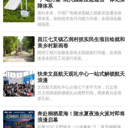
障体系
面向未来，中国广电将深度融入国家应急通信保
障体系，加快技术迭代与能力升级，全面强化极
端场景...
昌江七叉镇乙洞村抓实民生项目绘就和
美乡村新画卷
照明工程计划修复原有太阳能路灯90盏，在道路
改造全部完工后进行安装。...
快来文昌航天观礼中心一站式解锁航天
浪漫
文昌航天观礼中心占地七千多平方米，日之塔、
月之塔两座阶梯观礼台视野开阔，两座看台采用
穿孔铝...
奔赴桐栖星海！陵水夏夜渔火派对即将
浪漫启幕
距离2026"去野陵水・山海趣集"之「夜赏桐栖渔