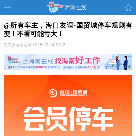
首页
海南在线
@所有车主，海口友谊·国贸城停车规则有
变！不看可能亏大！
资讯中心
热点
旅游
海口友谊国贸城
2025-10-14 10:12
文体
消费
财经
教育
健康
房产
家装
交通
美食
生活
演出
活动
展会
走读海南
周末去哪儿
人才在线
天涯企服