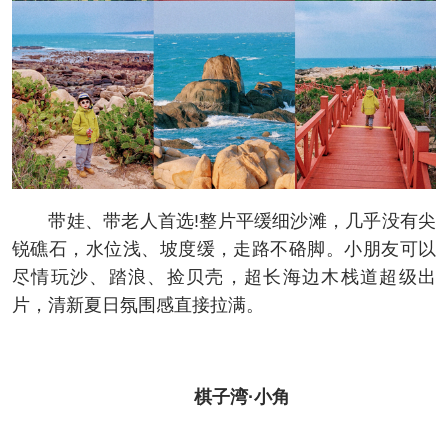
带娃、带老人首选!整片平缓细沙滩，几乎没有尖
锐礁石，水位浅、坡度缓，走路不硌脚。小朋友可以
尽情玩沙、踏浪、捡贝壳，超长海边木栈道超级出
片，清新夏日氛围感直接拉满。
棋子湾·小角