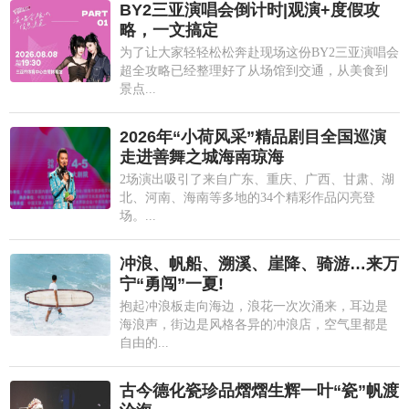
BY2三亚演唱会倒计时|观演+度假攻
略，一文搞定
为了让大家轻轻松松奔赴现场这份BY2三亚演唱会
超全攻略已经整理好了从场馆到交通，从美食到
景点...
2026年“小荷风采”精品剧目全国巡演
走进善舞之城海南琼海
2场演出吸引了来自广东、重庆、广西、甘肃、湖
北、河南、海南等多地的34个精彩作品闪亮登
场。...
冲浪、帆船、溯溪、崖降、骑游…来万
宁“勇闯”一夏!
抱起冲浪板走向海边，浪花一次次涌来，耳边是
海浪声，街边是风格各异的冲浪店，空气里都是
自由的...
古今德化瓷珍品熠熠生辉一叶“瓷”帆渡