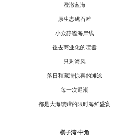
澄澈蓝海
原生态礁石滩
小众静谧海岸线
褪去商业化的喧嚣
只剩海风
落日和藏满惊喜的滩涂
每一次退潮
都是大海馈赠的限时海鲜盛宴
棋子湾·中角