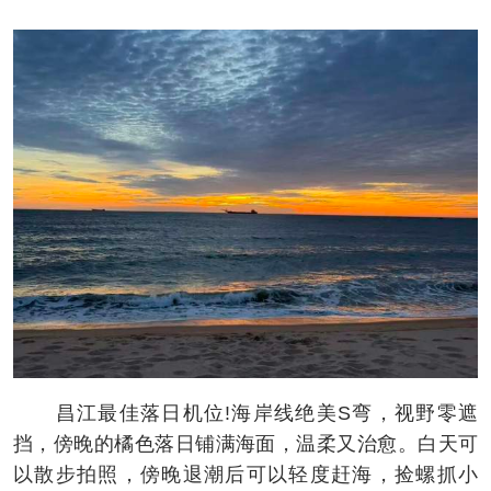
昌江最佳落日机位!海岸线绝美S弯，视野零遮
挡，傍晚的橘色落日铺满海面，温柔又治愈。白天可
以散步拍照，傍晚退潮后可以轻度赶海，捡螺抓小