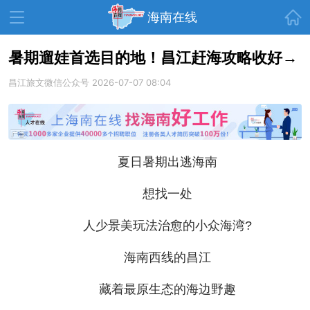
首页
海南在线
暑期遛娃首选目的地！昌江赶海攻略收好→
昌江旅文微信公众号
资讯中心
热点
2026-07-07 08:04
旅游
文体
消费
财经
教育
健康
房产
夏日暑期出逃海南
家装
交通
美食
想找一处
生活
演出
活动
展会
走读海南
周末去哪儿
人少景美玩法治愈的小众海湾?
人才在线
天涯企服
海南西线的昌江
藏着最原生态的海边野趣