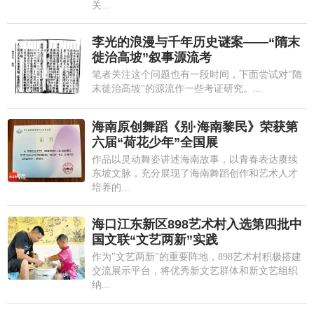
关...
李光的浪漫与千年历史谜案——“隋末
徙治高坡”叙事源流考
笔者关注这个问题也有一段时间，下面尝试对"隋
末徙治高坡"的源流作一些考证研究。...
海南原创舞蹈《别·海南黎民》荣获第
六届“荷花少年”全国展
作品以灵动舞姿讲述海南故事，以青春表达赓续
东坡文脉，充分展现了海南舞蹈创作和艺术人才
培养的...
海口江东新区898艺术村入选第四批中
国文联“文艺两新”实践
作为"文艺两新"的重要阵地，898艺术村积极搭建
交流展示平台，将优秀新文艺群体和新文艺组织
纳...