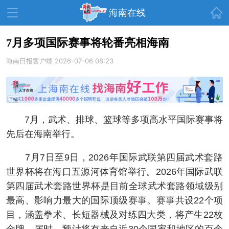
首页
海南在线
7月多项国际赛事将轮番亮相海南
海南日报客户端
资讯中心
2026-07-06 08:23
热点
旅游
文体
消费
财经
教育
健康
房产
7月，武术、排球、篮球等多项高水平国际赛事将
家装
交通
美食
先后在海南举行。
生活
演出
活动
7月7日至9日，2026年国际武联第四届武术套路
展会
走读海南
周末去哪儿
世界杯将在海口五源河体育馆举行。2026年国际武联
第四届武术套路世界杯是目前全球武术套路领域级别
人才在线
天涯企服
最高、影响力最大的国际顶级赛事。赛事共设22个项
目，涵盖拳术、长短器械及对练四大类，将产生22枚