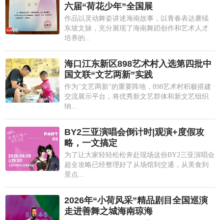
六届“荷花少年”全国展
作品以灵动舞姿讲述海南故事，以青春表达赓续
东坡文脉，充分展现了海南舞蹈创作和艺术人才
培养的...
海口江东新区898艺术村入选第四批中
国文联“文艺两新”实践
作为"文艺两新"的重要阵地，898艺术村积极搭建
交流展示平台，将优秀新文艺群体和新文艺组织
纳...
BY2三亚演唱会倒计时|观演+度假攻
略，一文搞定
为了让大家轻轻松松奔赴现场这份BY2三亚演唱会
超全攻略已经整理好了从场馆到交通，从美食到
景点...
2026年“小荷风采”精品剧目全国巡演
走进善舞之城海南琼海