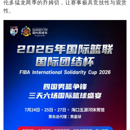
伦多猛龙两季的乔姆切，让赛事极具竞技性与观赏
性。