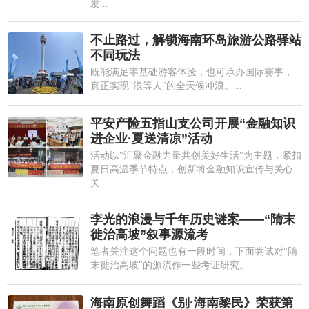
发...
不止路过，解锁海南环岛旅游公路驿站
不同玩法
既能满足零基础游客体验，也可承办国际赛事，
真正实现"浪等人"的全天候冲浪。...
平安产险五指山支公司开展“金融知识
进企业·夏送清凉”活动
活动以"汇聚金融力量共创美好生活"为主题，紧扣
夏日高温季节特点，创新将金融知识宣传与关心
关...
李光的浪漫与千年历史谜案——“隋末
徙治高坡”叙事源流考
笔者关注这个问题也有一段时间，下面尝试对"隋
末徙治高坡"的源流作一些考证研究。...
海南原创舞蹈《别·海南黎民》荣获第