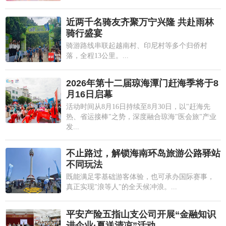
近两千名骑友齐聚万宁兴隆 共赴雨林
骑行盛宴
骑游路线串联起越南村、印尼村等多个归侨村
落，全程13公里。...
2026年第十二届琼海潭门赶海季将于8
月16日启幕
活动时间从8月16日持续至8月30日，以"赶海先
热、省运接棒"之势，深度融合琼海"医会旅"产业
发...
不止路过，解锁海南环岛旅游公路驿站
不同玩法
既能满足零基础游客体验，也可承办国际赛事，
真正实现"浪等人"的全天候冲浪。...
平安产险五指山支公司开展“金融知识
进企业·夏送清凉”活动