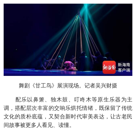
舞剧《甘工鸟》展演现场。记者吴兴财摄
配乐以鼻箫、独木鼓、叮咚木等原生乐器为主
调，搭配层次丰富的交响乐烘托情绪，既保留了传统
文化的质朴底蕴，又契合新时代审美表达，让古老民
间故事被更多人看见、读懂。