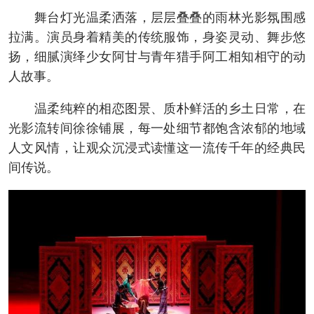
舞台灯光温柔洒落，层层叠叠的雨林光影氛围感
拉满。演员身着精美的传统服饰，身姿灵动、舞步悠
扬，细腻演绎少女阿甘与青年猎手阿工相知相守的动
人故事。
温柔纯粹的相恋图景、质朴鲜活的乡土日常，在
光影流转间徐徐铺展，每一处细节都饱含浓郁的地域
人文风情，让观众沉浸式读懂这一流传千年的经典民
间传说。