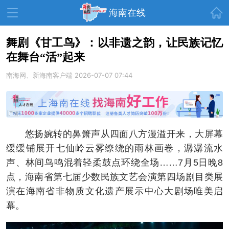
首页
海南在线
舞剧《甘工鸟》：以非遗之韵，让民族记忆
在舞台“活”起来
资讯中心
热点
旅游
南海网、新海南客户端
2026-07-07 07:44
文体
消费
财经
教育
健康
房产
家装
交通
美食
悠扬婉转的鼻箫声从四面八方漫溢开来，大屏幕
生活
演出
活动
缓缓铺展开七仙岭云雾缭绕的雨林画卷，潺潺流水
声、林间鸟鸣混着轻柔鼓点环绕全场……7月5日晚8
展会
走读海南
周末去哪儿
点，海南省第七届少数民族文艺会演第四场剧目类展
人才在线
天涯企服
演在海南省非物质文化遗产展示中心大剧场唯美启
幕。