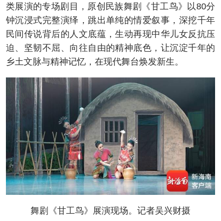
类展演的专场剧目，原创民族舞剧《甘工鸟》以80分
钟沉浸式完整演绎，跳出单纯的情爱叙事，深挖千年
民间传说背后的人文底蕴，生动再现中华儿女反抗压
迫、坚韧不屈、向往自由的精神底色，让沉淀千年的
乡土文脉与精神记忆，在现代舞台焕发新生。
舞剧《甘工鸟》展演现场。记者吴兴财摄