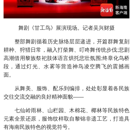
舞剧《甘工鸟》展演现场。记者吴兴财摄
整部舞剧循着历史脉络层层递进，开篇群舞复刻
耕种、狩猎日常，融入打柴舞、叮咚舞传统步伐;悲剧
高潮借用黎族祭祀肢体语言烘托悲壮氛围;终章化鸟桥
段，通过灯光、水雾等营造神鸟凌空腾飞的震撼画
面。
从舞美、服饰、配乐到编排，处处彰显着各民族
交往交流交融的良好精神面貌——
七仙岭雨林、山栏园、木棉花、椰林等民族特色
元素全景还原，服饰纹样取自黎锦非遗工艺，打造具
有海南民族特色的视觉符号。