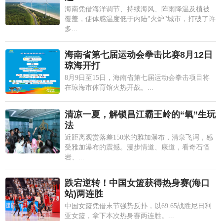
海南凭借海洋调节、持续海风、阵雨降温及植被
覆盖，使体感温度低于内陆"火炉"城市，打破了许
多...
海南省第七届运动会拳击比赛8月12日
琼海开打
8月9日至15日，海南省第七届运动会拳击项目将
在琼海市体育馆火热开战。...
清凉一夏，解锁昌江霸王岭的“氧”生玩
法
近距离观赏落差150米的雅加瀑布，清泉飞泻，感
受雅加瀑布的震撼。漫步情道、康道，看奇石怪
岩、...
跌宕逆转！中国女篮获得热身赛(海口
站)两连胜
中国女篮凭借末节强势反扑，以69:65战胜尼日利
亚女篮，拿下本次热身赛两连胜。...