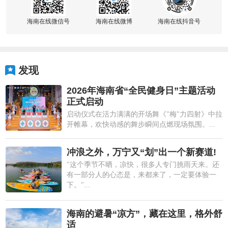
海南在线微信号
海南在线微博
海南在线抖音号
发现
2026年海南省“全民健身日”主题活动
正式启动
启动仪式在活力满满的开场舞《"梅"力四射》中拉
开帷幕，欢快动感的舞步瞬间点燃现场氛围。...
冲浪之外，万宁又“划”出一个新赛道!
"这个季节不晒，凉快，很多人专门挑雨天来。还
有一部分人的心态是，来都来了，一定要体验一
下。"...
海南的避暑“凉方”，藏在这里，格外舒
适