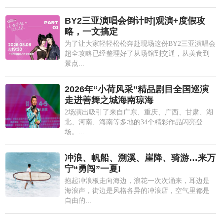
BY2三亚演唱会倒计时|观演+度假攻
略，一文搞定
为了让大家轻轻松松奔赴现场这份BY2三亚演唱会
超全攻略已经整理好了从场馆到交通，从美食到
景点...
2026年“小荷风采”精品剧目全国巡演
走进善舞之城海南琼海
2场演出吸引了来自广东、重庆、广西、甘肃、湖
北、河南、海南等多地的34个精彩作品闪亮登
场。...
冲浪、帆船、溯溪、崖降、骑游…来万
宁“勇闯”一夏!
抱起冲浪板走向海边，浪花一次次涌来，耳边是
海浪声，街边是风格各异的冲浪店，空气里都是
自由的...