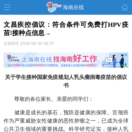
首页
海南在线
文昌疾控倡议：符合条件可免费打HPV疫
苗!接种点信息→
资讯中心
热点
旅游
文昌疾控
2026-06-30 08:37
文体
消费
财经
教育
健康
房产
家装
交通
美食
关于学生接种国家免疫规划人乳头瘤病毒疫苗的倡议
生活
演出
活动
书
展会
走读海南
周末去哪儿
尊敬的各位家长、亲爱的同学们：
人才在线
天涯企服
健康是成长的基石，预防是健康的保障。宫颈癌
作为严重威胁女性健康的恶性肿瘤之一，已成为全球
公共卫生领域的重要挑战。科学研究证实，接种人乳