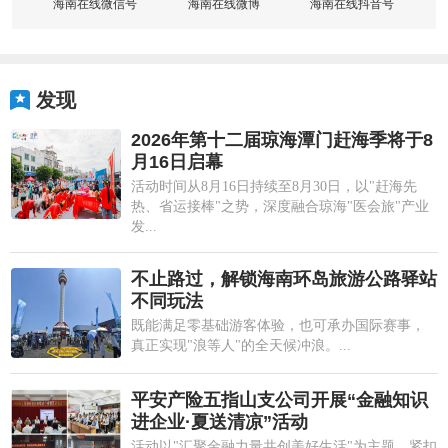
海南在线微信号
海南在线微博
海南在线抖音号
发现
2026年第十二届琼海潭门赶海季将于8
月16日启幕
活动时间从8月16日持续至8月30日，以"赶海先
热、省运接棒"之势，深度融合琼海"医会旅"产业
发...
不止路过，解锁海南环岛旅游公路驿站
不同玩法
既能满足零基础游客体验，也可承办国际赛事，
真正实现"浪等人"的全天候冲浪。...
平安产险五指山支公司开展“金融知识
进企业·夏送清凉”活动
活动以"汇聚金融力量共创美好生活"为主题，紧扣