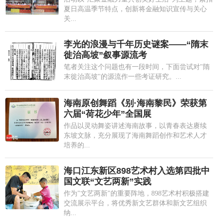
夏日高温季节特点，创新将金融知识宣传与关心
关...
李光的浪漫与千年历史谜案——“隋末
徙治高坡”叙事源流考
笔者关注这个问题也有一段时间，下面尝试对"隋
末徙治高坡"的源流作一些考证研究。...
海南原创舞蹈《别·海南黎民》荣获第
六届“荷花少年”全国展
作品以灵动舞姿讲述海南故事，以青春表达赓续
东坡文脉，充分展现了海南舞蹈创作和艺术人才
培养的...
海口江东新区898艺术村入选第四批中
国文联“文艺两新”实践
作为"文艺两新"的重要阵地，898艺术村积极搭建
交流展示平台，将优秀新文艺群体和新文艺组织
纳...