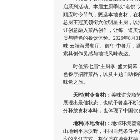
启系列活动。本届主厨季以“名馔”
顺应时令节气，甄选本地食材，在
总厨王冠英领衔六位明星主厨，以
饪创意融入菜品创作，让每一道美
质与特色的餐饮体验。2026年8月
味·云端海景餐厅、御玺·中餐厅
索其创作灵感与地域风味表达。
时值第七届“主厨季”盛大揭幕，
色餐厅招牌菜品，以及主题自助餐
味觉之旅。
天时(时令食材)：
美味讲究顺
展现出最佳状态，也赋予餐桌不断
分释放食材本味，也体现了中国饮
地利(本地食材)：
地域环境塑
山地到平原沃野，不同自然条件孕
应的烹饪方式。将优质在地食材融