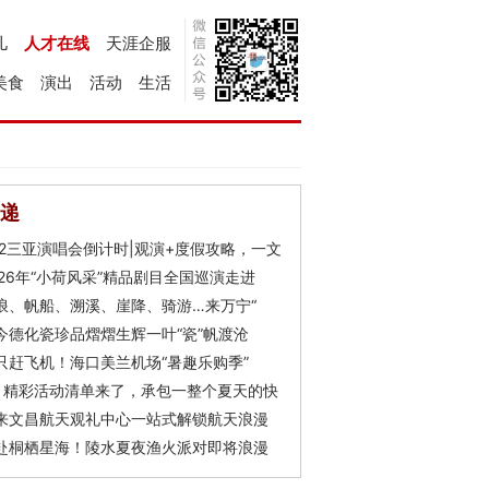
儿
人才在线
天涯企服
美食
演出
活动
生活
递
Y2三亚演唱会倒计时|观演+度假攻略，一文
026年“小荷风采”精品剧目全国巡演走进
浪、帆船、溯溪、崖降、骑游…来万宁“
今德化瓷珍品熠熠生辉一叶“瓷”帆渡沧
只赶飞机！海口美兰机场“暑趣乐购季”
月精彩活动清单来了，承包一整个夏天的快
来文昌航天观礼中心一站式解锁航天浪漫
赴桐栖星海！陵水夏夜渔火派对即将浪漫