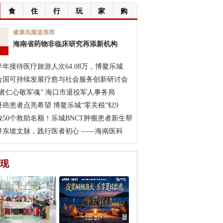
食
住
行
玩
家
购
7
健康岛频道推荐
海南省药物非临床研究再添新机构
月
半年接待医疗旅游人次64.08万，博鳌乐城
合国可持续发展疗愈与社会服务创新研讨会
医者仁心敬军魂” 海口市退役军人事务局
肝癌患者点亮希望 博鳌乐城“零关税”钇9
放50个救助名额！乐城BNCT肿瘤患者新生帮
寻东坡文脉，践行医者初心 ——海南医科
现