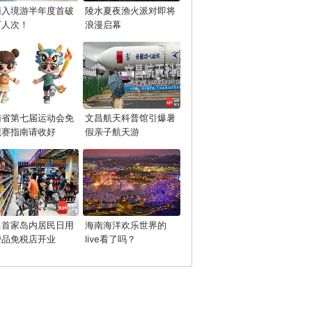
南入境游半年度首破
陵水夏夜渔火派对即将
万人次！
浪漫启幕
南省第七届运动会免
文昌航天科普馆引爆暑
观赛指南请收好
假亲子航天游
昌首家岛内居民日用
海南海洋欢乐世界的
费品免税店开业
live看了吗？