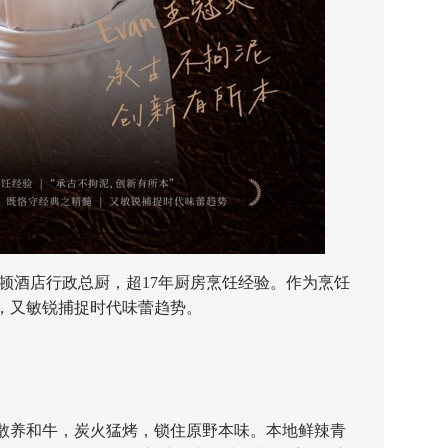
希尔顿酒店行政总厨，超17年厨房烹饪经验。作为烹饪
，又敏锐捕捉时代味蕾趋势。
养和牛，炭火猛烤，锁住原野本味。本地鲜辣青