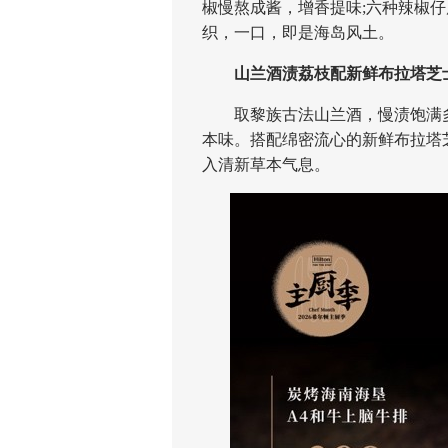
椒慢熬成酱，增香提味;六种辣椒
织，一口，即是海岛风土。
山兰酒渍荔枝配新鲜布拉塔芝
取黎族古法山兰酒，慢渍饱满多
本味。搭配绵密流心的新鲜布拉塔
入清新草本气息。