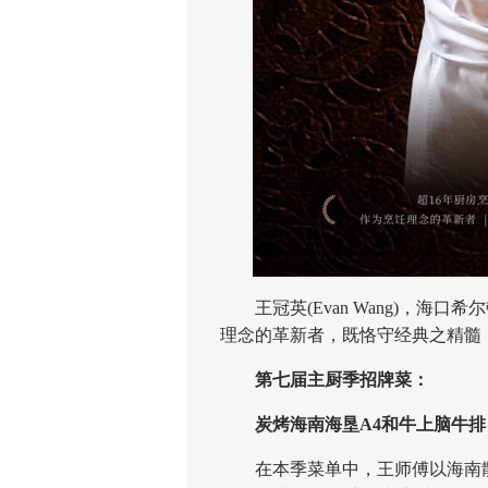
王冠英(Evan Wang)，海口
理念的革新者，既恪守经典之精髓
第七届主厨季招牌菜：
炭烤海南海垦A4和牛上脑牛排
在本季菜单中，王师傅以海南散