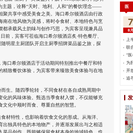
为主题，诠释“天时、地利、人和”的餐饮理念——
医
相聚共享中感受美食之美。海口希尔顿酒店由行政
海南在地风物为灵感，将时令食材、本地特色与烹
馔都承载风土韵味与创作巧思，为宾客呈现兼具品
8
31日前，宾客可莅临海口希尔顿酒店炙·特色餐厅、
上
，跟随明星主厨团队开启主厨季招牌菜品鉴之旅，探
联
“
海口希尔顿酒店于活动期间特别推出中餐厅和特
为
的精致餐饮体验，为宾客带来臻致美食体验与在地
开
追
势而生。随四季轮转，不同食材在各自成熟周期中
发
变化的风味体验。甄选当季食材入馔，不仅能够充
食文化中顺时而食、尊重自然的智慧。
造食材特性，也影响着饮食文化的形成。从海洋、
育出独具特色的本地物产，并逐渐发展出与之相适
入菜品创作，既能够保留食材本身的地域特色，也