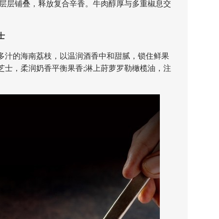
仔层层铺叠，释放复合辛香。牛肉醇厚与多重椒息交
士
汁的海南荔枝，以温润酒香中和甜腻，锁住鲜果
芝士，柔润奶香平衡果香;淋上莳萝罗勒橄榄油，注