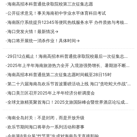
海南高招本科普通批录取院校第三次征集志愿
公开征求意见！事关海南初中学业水平体育科目考试
海南医疗系统提升12345等便民热线服务水平 办件质效与考核挂钩
海口突发火情！最新情况→
海口将开展统一消杀作业！具体时间→
29日12点截止！海南高招本科普通批录取院校最后一次征集志愿→
2025年上半年海南旅游热力全开 入境游强势增长、暑期游不断升温
海南高招本科普通批第二次征集志愿时间截至28日15时
第二十六届海南岛欢乐节首波重磅活动上线 海口“贪吃蛇大作战”点燃夏日消费热潮
海口美兰区召开2025年上半年经济分析调度会
全球文旅精英聚首海口！2025文旅国际峰会暨世界酒店论坛成功举办
海南全岛封关：不是封闭，而是开放升级
欢乐节期间海口将举办一系列活动和赛事
今年第8号台风“竹节草”生成对海南岛无直接影响