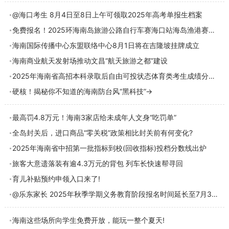
@海口考生 8月4日至8日上午可领取2025年高考单报生档案
免费报名！2025环海南岛旅游公路自行车赛海口站海岛渔港赛段即将开赛
海南国际传播中心东盟联络中心8月1日将在吉隆坡挂牌成立
海南商业航天发射场推动文昌“航天旅游之都”建设
2025年海南省高招本科录取后自由可投状态体育类考生成绩分布表出炉
硬核！揭秘你不知道的海南防台风“黑科技”→
最高罚4.8万元！海南3家店给未成年人文身“吃罚单”
全岛封关后，进口商品“零关税”政策相比封关前有何变化?
2025年海南省中招第一批指标到校(回收指标)投档分数线出炉
旅客大意遗落装有逾4.3万元的背包 列车长快速帮寻回
育儿补贴预约申领入口来了!
@乐东家长 2025年秋季学期义务教育阶段报名时间延长至7月30日
海南这些场所向学生免费开放，能玩一整个夏天!