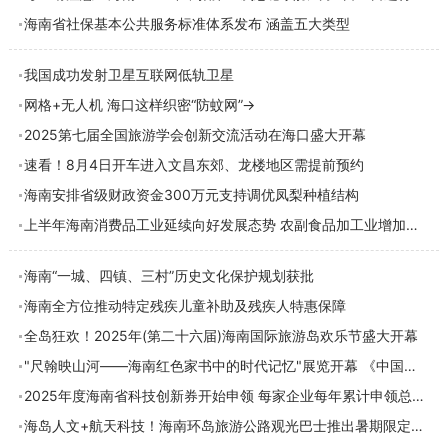
海南省社保基本公共服务标准体系发布 涵盖五大类型
我国成功发射卫星互联网低轨卫星
网格+无人机 海口这样织密“防蚊网”→
2025第七届全国旅游学会创新交流活动在海口盛大开幕
​速看！8月4日开车进入文昌东郊、龙楼地区需提前预约
海南安排省级财政资金300万元支持调优凤梨种植结构
上半年海南消费品工业延续向好发展态势 农副食品加工业增加值增速53.5%
海南“一城、四镇、三村”历史文化保护规划获批
海南全方位推动特定残疾儿童补助及残疾人特惠保障
全岛狂欢！2025年(第二十六届)海南国际旅游岛欢乐节盛大开幕
"尺翰映山河——海南红色家书中的时代记忆"展览开幕 《中国人民解放军挂像
2025年度海南省科技创新券开始申领 每家企业每年累计申领总额度最高200万元
海岛人文+航天科技！海南环岛旅游公路观光巴士推出暑期限定专线