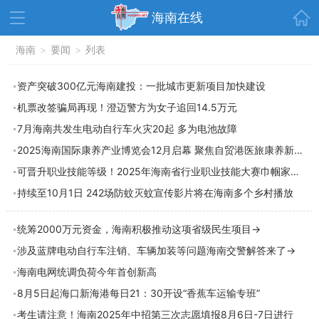
首页
海南在线
资讯中心
海南
>
要闻
>
热点
列表
旅游
文体
消费
财经
资产突破300亿元海南建投：一批城市更新项目加快建设
机票改签骗局再现！澄迈警方为女子追回14.5万元
教育
健康
房产
7月海南共发生电动自行车火灾20起 多为电池故障
家装
交通
美食
2025海南国际康养产业博览会12月启幕 聚焦自贸港医旅康养新机遇
生活
演出
活动
可晋升职业技能等级！2025年海南省行业职业技能大赛巾帼家政服务行业职业技能竞赛开启
持续至10月1日 242场防蚊灭蚊宣传影片将在海南多个乡村播放
展会
走读海南
周末去哪儿
人才在线
天涯企服
统筹2000万元资金，海南积极推动这项省级民生项目→
涉及蓝牌电动自行车注销、车辆加装等问题海南交警解答来了→
海南电网统调负荷今年首创新高
8月5日起海口新海港每日21：30开设“香蕉车运输专班”
考生请注意！海南2025年中招第三次志愿填报8月6日-7日进行