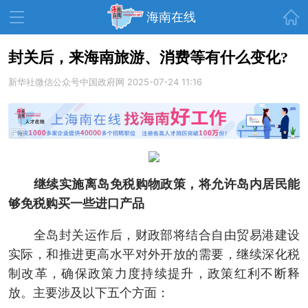
首页
海南在线
封关后，来海南旅游、消费等有什么变化?
新华社微信公众号中国政府网
资讯中心
热点
2025-07-24 11:16
旅游
文体
消费
财经
教育
健康
房产
家装
交通
美食
继续实施离岛免税购物政策，将允许岛内居民能
生活
演出
活动
够免税购买一些进口产品
展会
走读海南
周末去哪儿
全岛封关运作后，财政部将结合自由贸易港建设
人才在线
天涯企服
实际，和推进更高水平对外开放的需要，继续深化税
制改革，确保政策力度持续提升，政策红利不断释
放。主要涉及以下五个方面：