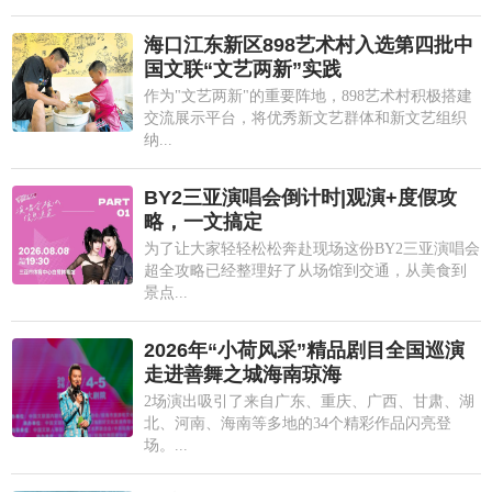
海口江东新区898艺术村入选第四批中
国文联“文艺两新”实践
作为"文艺两新"的重要阵地，898艺术村积极搭建
交流展示平台，将优秀新文艺群体和新文艺组织
纳...
BY2三亚演唱会倒计时|观演+度假攻
略，一文搞定
为了让大家轻轻松松奔赴现场这份BY2三亚演唱会
超全攻略已经整理好了从场馆到交通，从美食到
景点...
2026年“小荷风采”精品剧目全国巡演
走进善舞之城海南琼海
2场演出吸引了来自广东、重庆、广西、甘肃、湖
北、河南、海南等多地的34个精彩作品闪亮登
场。...