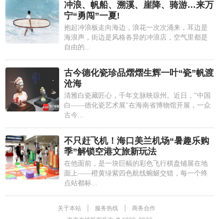
冲浪、帆船、溯溪、崖降、骑游…来万
宁“勇闯”一夏!
抱起冲浪板走向海边，浪花一次次涌来，耳边是
海浪声，街边是风格各异的冲浪店，空气里都是
自由的...
古今德化瓷珍品熠熠生辉一叶“瓷”帆渡
沧海
清雅白瓷藏匠心，千年文脉映琼州。近日，"中国
白——德化瓷艺术展"在海南省博物馆开展，一众
古今...
不只赶飞机！海口美兰机场“暑趣乐购
季”解锁空港文旅新玩法
在他面前，是一块巨幅的彩色飞行棋盘铺展在地
面上——橙黄绿紫四色航线蜿蜒交错，每一个终
点站都标...
关于本站
|
服务热线
|
商务合作