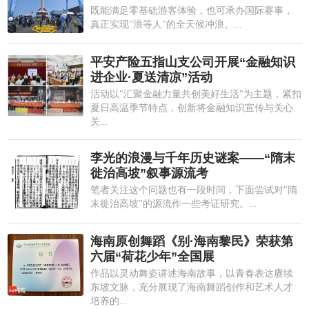
既能满足零基础游客体验，也可承办国际赛事，
真正实现"浪等人"的全天候冲浪。...
平安产险五指山支公司开展“金融知识
进企业·夏送清凉”活动
活动以"汇聚金融力量共创美好生活"为主题，紧扣
夏日高温季节特点，创新将金融知识宣传与关心
关...
李光的浪漫与千年历史谜案——“隋末
徙治高坡”叙事源流考
笔者关注这个问题也有一段时间，下面尝试对"隋
末徙治高坡"的源流作一些考证研究。...
海南原创舞蹈《别·海南黎民》荣获第
六届“荷花少年”全国展
作品以灵动舞姿讲述海南故事，以青春表达赓续
东坡文脉，充分展现了海南舞蹈创作和艺术人才
培养的...