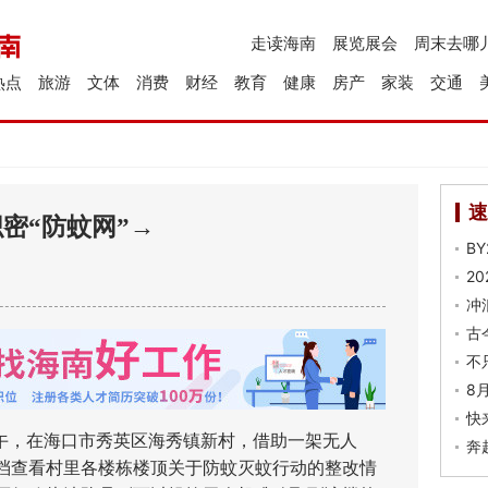
走读海南
展览展会
周末去哪
热点
旅游
文体
消费
财经
教育
健康
房产
家装
交通
速
密“防蚊网”→
B
2
冲
古
不
8
快
上午，在海口市秀英区海秀镇新村，借助一架无人
奔
档查看村里各楼栋楼顶关于防蚊灭蚊行动的整改情