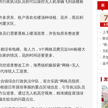
而行政执法队员则可以操控无人机准确飞到该楼栋
医
多房东、租户喜欢在楼顶种绿植、花卉，雨后积
的重灾区。
8
上
员们需要逐栋上楼顶巡查，并告知房东整改要
联
。
“
都没有电梯。靠人力，9个网格员爬完近600栋楼大
为
在家的情况，花的时间还要更多。
开
追
控巡查整改工作，海秀镇积极探索“网格+无人
替代传统人工巡查。
发
合镇综合行政执法中队，首次实践“网格员指挥、
员根据日常摸排掌握的重点区域信息，引导执法队员
方位巡查。通过无人机高空视角，精准捕捉屋顶绿
滋生蚊虫的问题点位。