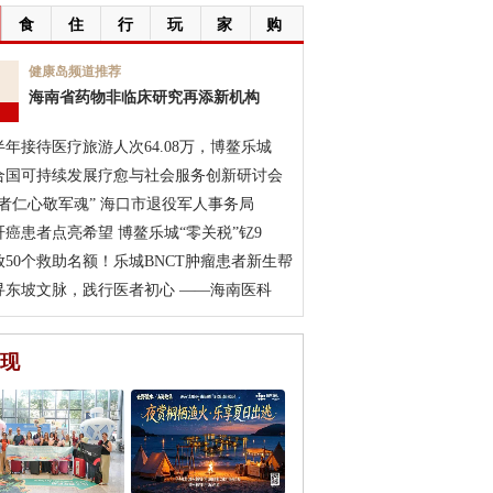
食
住
行
玩
家
购
7
健康岛频道推荐
海南省药物非临床研究再添新机构
月
半年接待医疗旅游人次64.08万，博鳌乐城
合国可持续发展疗愈与社会服务创新研讨会
医者仁心敬军魂” 海口市退役军人事务局
肝癌患者点亮希望 博鳌乐城“零关税”钇9
放50个救助名额！乐城BNCT肿瘤患者新生帮
寻东坡文脉，践行医者初心 ——海南医科
现