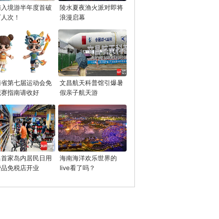
南入境游半年度首破
陵水夏夜渔火派对即将
万人次！
浪漫启幕
南省第七届运动会免
文昌航天科普馆引爆暑
观赛指南请收好
假亲子航天游
昌首家岛内居民日用
海南海洋欢乐世界的
费品免税店开业
live看了吗？