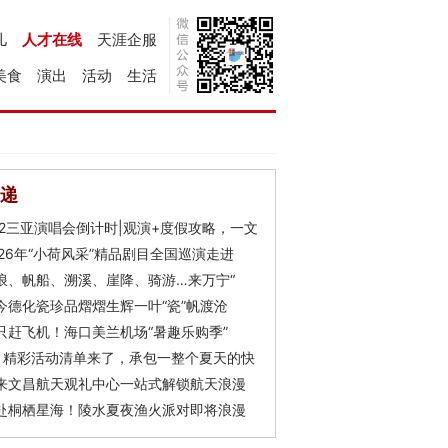
儿
人才在线
天涯企服
美食
演出
活动
生活
递
Y2三亚演唱会倒计时|观演+度假攻略，一文
026年“小荷风采”精品剧目全国巡演走进
浪、帆船、溯溪、崖降、骑游…来万宁“
今德化瓷珍品熠熠生辉一叶“瓷”帆渡沧
只赶飞机！海口美兰机场“暑趣乐购季”
月精彩活动清单来了，承包一整个夏天的快
来文昌航天观礼中心一站式解锁航天浪漫
赴桐栖星海！陵水夏夜渔火派对即将浪漫