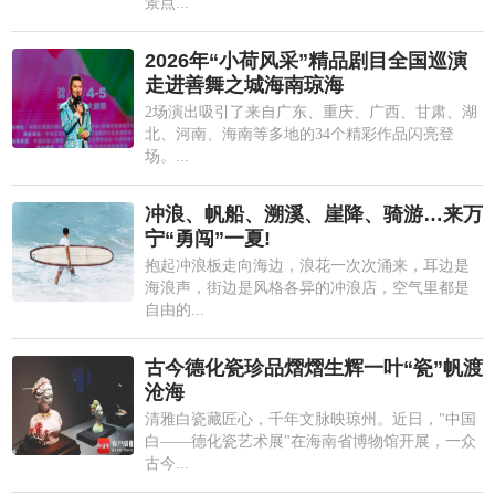
景点...
2026年“小荷风采”精品剧目全国巡演
走进善舞之城海南琼海
2场演出吸引了来自广东、重庆、广西、甘肃、湖
北、河南、海南等多地的34个精彩作品闪亮登
场。...
冲浪、帆船、溯溪、崖降、骑游…来万
宁“勇闯”一夏!
抱起冲浪板走向海边，浪花一次次涌来，耳边是
海浪声，街边是风格各异的冲浪店，空气里都是
自由的...
古今德化瓷珍品熠熠生辉一叶“瓷”帆渡
沧海
清雅白瓷藏匠心，千年文脉映琼州。近日，"中国
白——德化瓷艺术展"在海南省博物馆开展，一众
古今...