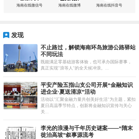
海南在线微信号
海南在线微博
海南在线抖音号
发现
不止路过，解锁海南环岛旅游公路驿站
不同玩法
既能满足零基础游客体验，也可承办国际赛事，
真正实现"浪等人"的全天候冲浪。...
平安产险五指山支公司开展“金融知识
进企业·夏送清凉”活动
活动以"汇聚金融力量共创美好生活"为主题，紧扣
夏日高温季节特点，创新将金融知识宣传与关心
关...
李光的浪漫与千年历史谜案——“隋末
徙治高坡”叙事源流考