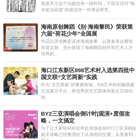
笔者关注这个问题也有一段时间，下面尝试对"隋
末徙治高坡"的源流作一些考证研究。...
海南原创舞蹈《别·海南黎民》荣获第
六届“荷花少年”全国展
作品以灵动舞姿讲述海南故事，以青春表达赓续
东坡文脉，充分展现了海南舞蹈创作和艺术人才
培养的...
海口江东新区898艺术村入选第四批中
国文联“文艺两新”实践
作为"文艺两新"的重要阵地，898艺术村积极搭建
交流展示平台，将优秀新文艺群体和新文艺组织
纳...
BY2三亚演唱会倒计时|观演+度假攻
略，一文搞定
为了让大家轻轻松松奔赴现场这份BY2三亚演唱会
超全攻略已经整理好了从场馆到交通，从美食到