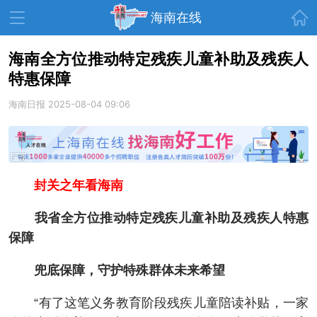
首页
海南在线
海南全方位推动特定残疾儿童补助及残疾人
特惠保障
资讯中心
热点
旅游
海南日报
2025-08-04 09:06
文体
消费
财经
教育
健康
房产
家装
交通
美食
封关之年看海南
生活
演出
活动
我省全方位推动特定残疾儿童补助及残疾人特惠
展会
走读海南
周末去哪儿
保障
人才在线
天涯企服
兜底保障，守护特殊群体未来希望
“有了这笔义务教育阶段残疾儿童陪读补贴，一家