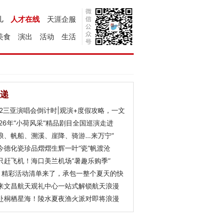
儿
人才在线
天涯企服
美食
演出
活动
生活
递
Y2三亚演唱会倒计时|观演+度假攻略，一文
026年“小荷风采”精品剧目全国巡演走进
浪、帆船、溯溪、崖降、骑游…来万宁“
今德化瓷珍品熠熠生辉一叶“瓷”帆渡沧
只赶飞机！海口美兰机场“暑趣乐购季”
月精彩活动清单来了，承包一整个夏天的快
来文昌航天观礼中心一站式解锁航天浪漫
赴桐栖星海！陵水夏夜渔火派对即将浪漫