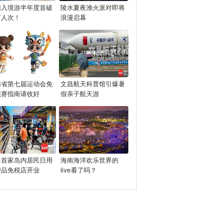
南入境游半年度首破
陵水夏夜渔火派对即将
万人次！
浪漫启幕
南省第七届运动会免
文昌航天科普馆引爆暑
观赛指南请收好
假亲子航天游
昌首家岛内居民日用
海南海洋欢乐世界的
费品免税店开业
live看了吗？