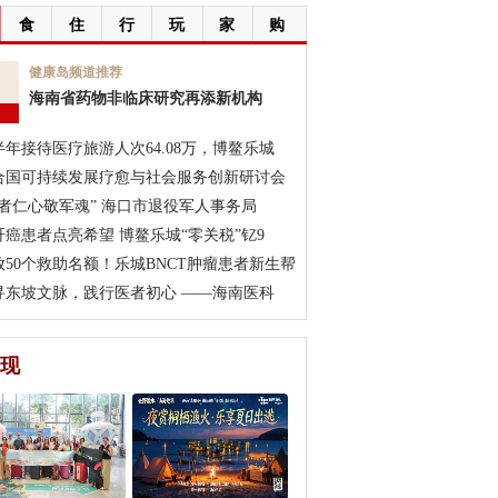
食
住
行
玩
家
购
7
健康岛频道推荐
海南省药物非临床研究再添新机构
月
半年接待医疗旅游人次64.08万，博鳌乐城
合国可持续发展疗愈与社会服务创新研讨会
医者仁心敬军魂” 海口市退役军人事务局
肝癌患者点亮希望 博鳌乐城“零关税”钇9
放50个救助名额！乐城BNCT肿瘤患者新生帮
寻东坡文脉，践行医者初心 ——海南医科
现