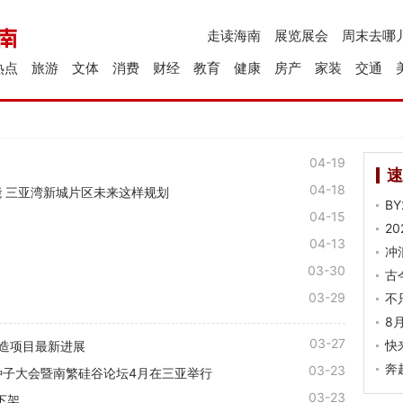
走读海南
展览展会
周末去哪
热点
旅游
文体
消费
财经
教育
健康
房产
家装
交通
04-19
速
04-18
 三亚湾新城片区未来这样规划
B
04-15
2
04-13
冲
03-30
古
03-29
不
8
03-27
快
造项目最新进展
奔
03-23
国种子大会暨南繁硅谷论坛4月在三亚举行
03-23
下架