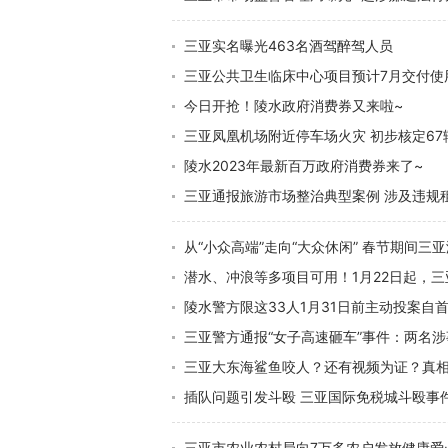
三亚实名曝光463名酒驾醉驾人员
三亚公共卫生临床中心项目预计7月交付使
今日开抢！陵水政府消费券又来啦~
三亚凤凰机场附近停车场火灾 初步核定6
陵水2023年最新百万政府消费券来了~
三亚通报旅游市场整治典型案例 涉及违规
从“小众高端”走向“大众休闲” 春节期间三
潜水、冲浪等多项目可用！1月22日起，
陵水警方限这33人1月31日前主动投案自
三亚警方通报“女子高速砸车”事件：两名涉事
三亚大东海鲨鱼咬人？还有视频为证？真
插队问题引发斗殴 三亚国际免税城斗殴事
三亚市农业农村局向7万多农户发放健康爱