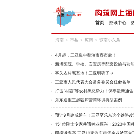
首页
资讯中心
海南
>
市县
>
琼南
>
琼南小头条
4月起，三亚集中整治市容市貌！
新增医院、学校、安置房等配套设施与功能
事关农村宅基地！三亚明确了→
三亚市人民代表大会常务委员会任命名单
打击“村霸”等农村黑恶势力！保亭最新通告
乐东通报三起破坏营商环境典型案例
预计9月建成通车！三亚至乐东这个铁路改
151位院士专家共话种业振兴！2023中
因投诉率高 三亚10家汽车租赁企业被平台