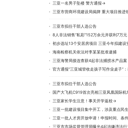
三亚一名男子坠楼 警方通报→
三亚市营商环境建设局揭牌 重大项目推进
三亚市拟任干部人选公告
8人非法销售“私彩”152万余元并获利7万
初步选址13个安居房项目 三亚今年拟建设安
海南检察机关依法对李某某批准逮捕
三亚海警局接连查获4起非法捕捞水产品案
官方通报“三亚城管收走孩子写作业桌子”
三亚市拟任干部人选公告
国产大飞机C919首次亮相三亚凤凰国际机
三亚家长学生注意！事关开学返校→
三亚一批建设项目集中开工，涉及重点民
三亚一批人才房开放申请！申报时间、条
三亚市市场监督管理局曝光4起涉嫌违法行