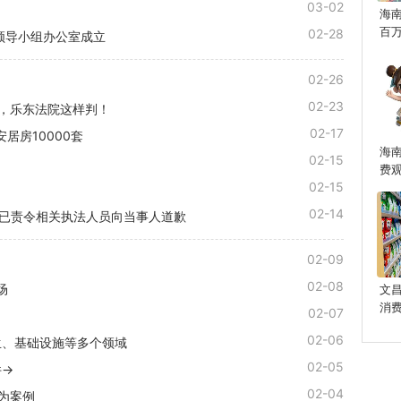
03-02
海
百
02-28
领导小组办公室成立
02-26
02-23
元，乐东法院这样判！
02-17
居房10000套
海
02-15
费
02-15
02-14
：已责令相关执法人员向当事人道歉
02-09
02-08
场
文
消
02-07
02-06
生、基础设施等多个领域
02-05
件→
02-04
为案例