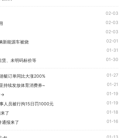
02-03
02-03
用
02-03
02-01
7辆新能源车被烧
01-31
01-30
租赁、未明码标价等
01-27
亚游艇订单同比大涨200%
01-21
三亚持续发放体育消费券~
01-19
首→
01-19
人员被行拘15日罚1000元
01-18
相来了
01-16
件通报来了
01-13
心包