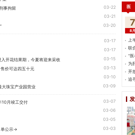
医
03-22
被刑事拘留
03-21
03-20
”
8
03-17
上
联
03-17
“
03-15
树进入开花结果期，今夏将迎来采收
为
03-13
斤售价可达四五十元
开
03-10
追
03-09
最大珠宝产业园营业
发
03-07
10月竣工交付
03-06
03-05
03-03
名单公示→