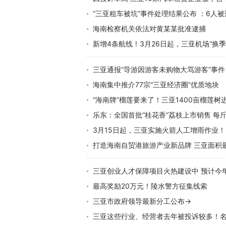
“三亚租车被坑”事件处理结果公布 ：6人
海南检察机关依法对黄某某批准逮捕
新增4条航线！3月26日起，三亚机场“换季
三亚通报“导游因游客未购物大骂游客”事件
海南集中推介77宗“三亚经济圈”优质地块
“海南牌”榴莲要来了！三亚1400亩榴莲
乐东：全国首批“桂花香”荔枝上市销售 每
3月15日起，三亚实施火箭人工增雨作业！
打造海南自贸港旅游产业新品牌 三亚面积
三亚创业人才保障项目火热建设中 预计今年
最高奖励20万元！陵水警方征集线索
三亚市政府领导最新分工公布→
三亚这些行业、经营者去年被投诉较多！