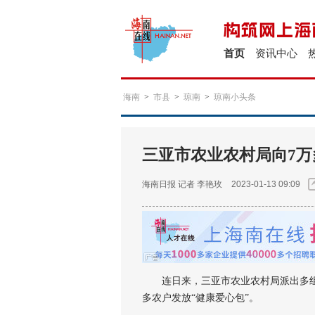
首页
资讯中心
海南
>
市县
>
琼南
>
琼南小头条
三亚市农业农村局向7
海南日报
记者 李艳玫
2023-01-13 09:09
连日来，三亚市农业农村局派出多组
多农户发放“健康爱心包”。