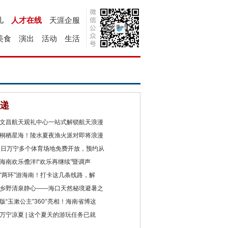
儿
人才在线
天涯企服
美食
演出
活动
生活
递
文昌航天观礼中心一站式解锁航天浪漫
桐栖星海！陵水夏夜渔火派对即将浪漫
8日万宁多个体育场地免费开放，预约从
海南欢乐儋洋!“欢乐再继续”暨调声
“两环”游海南！打卡这几条线路，解
乡野清泉静心——海口天然秘境避暑之
版“玉漱公主”360°亮相！海南省博这
万宁凉夏 | 这个夏天的游玩任务已就