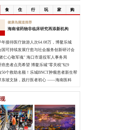
食
住
行
玩
家
购
6
健康岛频道推荐
海南省药物非临床研究再添新机构
月
半年接待医疗旅游人次64.08万，博鳌乐城
合国可持续发展疗愈与社会服务创新研讨会
医者仁心敬军魂” 海口市退役军人事务局
肝癌患者点亮希望 博鳌乐城“零关税”钇9
放50个救助名额！乐城BNCT肿瘤患者新生帮
寻东坡文脉，践行医者初心 ——海南医科
现