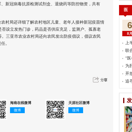
、新冠病毒抗原检测试剂盒、退烧药等防控物资，共有
医
农村局还详细了解农村地区儿童、老年人接种新冠疫苗情
是否设立发热门诊，药品是否供应充足，监测户、孤寡老
8
等。三亚市农业农村局还向农民发出防疫倡议，倡议农民
上
责任。
联
“
为
开
追
发
海南在线微博
天涯社区微博
微博
微博