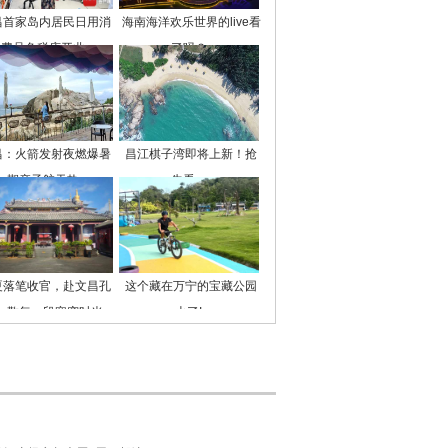
昌首家岛内居民日用消
海南海洋欢乐世界的live看
费品免税店开业
了吗？
昌：火箭发射夜燃爆暑
昌江棋子湾即将上新！抢
期亲子航天热
先看→
夏落笔收官，赴文昌孔
这个藏在万宁的宝藏公园
，敬每一段寒窗时光
火了!