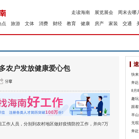
走读海南
展览展会
周末去哪
热点
旅游
文体
消费
财经
教育
健康
房产
家装
交通
速
万多农户发放健康爱心包
快来
奔赴
8月
趣玩
跟着
羊山
无瑕
工作人员，分别到农村地区做好疫情防控工作，并向7万
奔赴