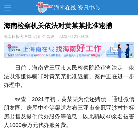
海南在线 资讯中心
海南检察机关依法对黄某某批准逮捕
海南日报客户端
记者 金昌波
2023-03-21 09:16
资讯中心
热点
旅游
文体
消费
财经
教育
健康
房产
日前，海南省三亚市人民检察院经审查决定，依
家装
交通
美食
法以涉嫌诈骗罪对黄某某批准逮捕。案件正在进一步
办理中。
生活
演出
活动
经查，2021年初，黄某某为偿还赌债，通过微信
展会
走读海南
周末去哪儿
朋友圈、房屋中介等渠道发布三亚市金冠亚沙村指标
人才在线
天涯企服
房出售及提供代办服务等信息，以此骗取40余名被害
人1000余万元代办服务费。