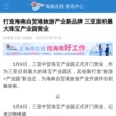
海南在线 资讯中心
打造海南自贸港旅游产业新品牌 三亚面积最
大珠宝产业园营业
资讯中心
热点
旅游
南海网
记者 沙晓峰
2023-03-09 08:36
文体
消费
财经
教育
健康
房产
家装
交通
美食
3月8日，三亚中贸珠宝产业园正式开门营业，作
为三亚目前最大的珠宝产业园区，其创新打造“旅游
生活
演出
活动
+产业园”新业态，为海南自贸港旅游产业升级作出积
展会
走读海南
周末去哪儿
极探索。
人才在线
天涯企服
3月8日，三亚中贸珠宝产业园正式开门营业。记
者沙晓峰摄