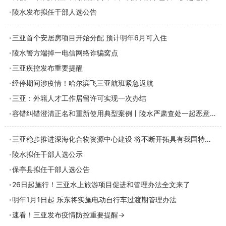
陵水发布拟任干部人选公告
三亚首个安居房项目开始分配 预计明年6月可入住
陵水警方端掉一电信网络诈骗窝点
三亚疾控发布重要提醒
经停期间涉疫情！哈尔滨飞三亚航班紧急返航
三亚：外籍人才工作居留许可实现一次办结
容错纠错澄清正名和重新使用典型案例丨陵水严肃查处一起恶意诬告陷害案件
三亚稳步推进深海化合物资源中心建设 将不断开拓具有我国特色海洋资源的药用前景
陵水拟任干部人选公示
保亭县拟任干部人选公告
26日起施行！三亚水上旅游项目促进和管理办法全文来了
明年1月1日起 乐东将实施电动自行车过渡期管理办法
速看！三亚发布疫情防控重要提醒→