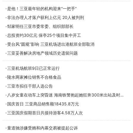
是他！三亚最年轻的机构迎来“一把手”
非法办理人才落户获利上亿元 20人被判刑
邹家明任三亚市委常委、组织部部长
总投资约30亿元 保亭25个项目集中开工
受台风“圆规”影响 三亚机场进出港航班全部取消
三亚妥善解决房地产领域历史遗留问题
三亚机场航班9日已正常运行
陵水两家摊位销售不合格食品
三亚市拟任干部人选公告
八岁女童在动车上突昏迷 海南铁警抱起她狂奔300米出站及时就医
国庆首日 三亚商品销售额18435.8万元
三亚国庆假期首日共接待游客4.58万人次
童道驰涉嫌受贿和内幕交易被提起公诉