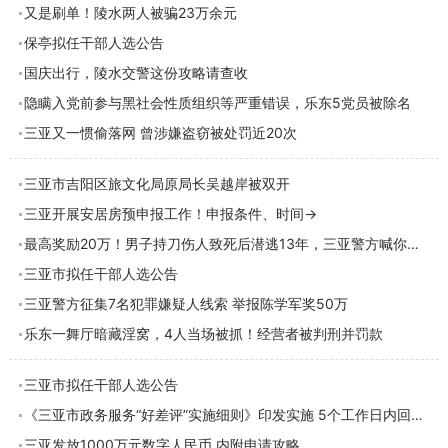
又是刷单！陵水两人被骗23万余元
保亭拟任干部人选公告
国庆出行，陵水交警这份攻略请查收
隐瞒入党前参与黑社会性质组织等严重错误，乐东5党员被除名
三亚又一惯偷落网 曾涉嫌盗窃被处罚近20次
三亚市吉阳区旅文化局原局长吴越岸被双开
三亚开展安居房预申报工作！申报条件、时间→
最高奖励20万！男子持刀伤人致死后潜逃13年，三亚警方喊你来举报
三亚市拟任干部人选公告
三亚警方征集7名犯罪嫌疑人线索 举报陈学军奖50万
乐东一舞厅暗藏淫窝，4人当场被抓！经营者被判刑并罚款
三亚市拟任干部人选公告
《三亚市政务服务“好差评”实施细则》印发实施 5个工作日内回复整改结果
三亚发放1000万元数字人民币 内附申请攻略