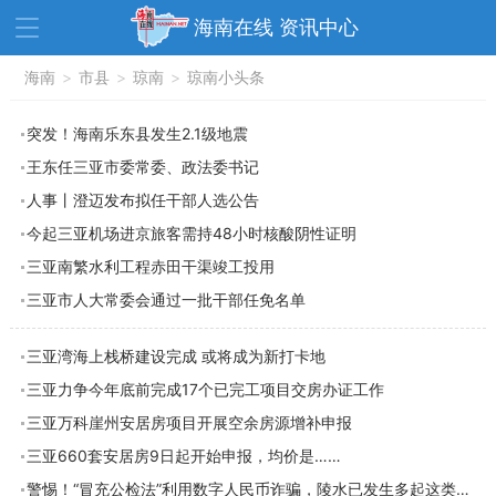
海南在线 资讯中心
资讯中心
海南
>
市县
>
热点
琼南
>
琼南小头条
旅游
文体
消费
财经
突发！海南乐东县发生2.1级地震
王东任三亚市委常委、政法委书记
教育
健康
房产
人事丨澄迈发布拟任干部人选公告
家装
交通
美食
今起三亚机场进京旅客需持48小时核酸阴性证明
生活
演出
活动
三亚南繁水利工程赤田干渠竣工投用
三亚市人大常委会通过一批干部任免名单
展会
走读海南
周末去哪儿
人才在线
天涯企服
三亚湾海上栈桥建设完成 或将成为新打卡地
三亚力争今年底前完成17个已完工项目交房办证工作
三亚万科崖州安居房项目开展空余房源增补申报
三亚660套安居房9日起开始申报，均价是……
警惕！“冒充公检法”利用数字人民币诈骗，陵水已发生多起这类案件