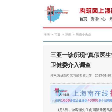
首页
资讯中心
海南
>
市县
>
琼南
>
琼南小头条
三亚一诊所现“真假医生
卫健委介入调查
椰网/海拔新闻
实习记者 黄力萍
2023-01-10 
1月8日，游客谢先生向国际旅游岛商