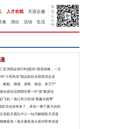
儿
人才在线
天涯企服
美食
演出
活动
生活
递
2三亚演唱会倒计时|观演+度假攻略，一文
26年“小荷风采”精品剧目全国巡演走进
、帆船、溯溪、崖降、骑游…来万宁“
德化瓷珍品熠熠生辉一叶“瓷”帆渡沧
赶飞机！海口美兰机场“暑趣乐购季”
精彩活动清单来了，承包一整个夏天的快
文昌航天观礼中心一站式解锁航天浪漫
桐栖星海！陵水夏夜渔火派对即将浪漫