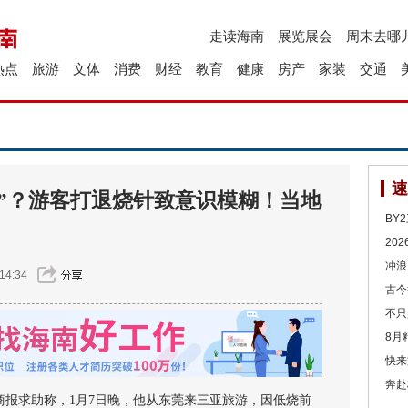
走读海南
展览展会
周末去哪
热点
旅游
文体
消费
财经
教育
健康
房产
家装
交通
速
”？游客打退烧针致意识模糊！当地
BY
20
冲浪
14:34
古今
不只
8月
快来
奔赴
报求助称，1月7日晚，他从东莞来三亚旅游，因低烧前