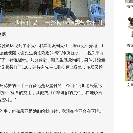
海
送医
抢救区见到了谢先生和其朋友刘先生。据刘先生介绍，1
海
于是他便陪同谢先生前往附近的隋忠诊所就诊。一名身穿白
打了一针退烧针。几分钟后，谢先生感觉胸闷，身体开始僵
士见状拨打了120，并将谢先生扶到病床上吸氧，尔后又给
文
费的一千三百多元是我垫付的，今日(1月8日)凌晨‘女
车和拍CT检查的费用，其他费用并非她们的责任。在她诊所
资格。”
事，但如果不是她们给我打针，我现在也不会在医院。”