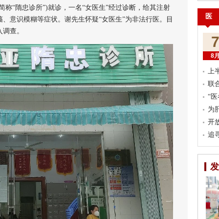
称“隋忠诊所”)就诊，一名“女医生”经过诊断，给其注射
医
、意识模糊等症状。谢先生怀疑“女医生”为非法行医。目
入调查。
8
上
联
“
为
开
追
发