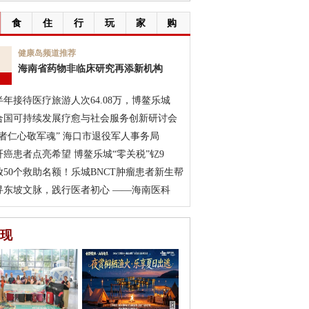
食
住
行
玩
家
购
7
健康岛频道推荐
海南省药物非临床研究再添新机构
月
半年接待医疗旅游人次64.08万，博鳌乐城
合国可持续发展疗愈与社会服务创新研讨会
医者仁心敬军魂” 海口市退役军人事务局
肝癌患者点亮希望 博鳌乐城“零关税”钇9
放50个救助名额！乐城BNCT肿瘤患者新生帮
寻东坡文脉，践行医者初心 ——海南医科
现