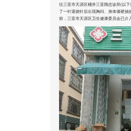
往三亚市天涯区桶井三亚隋忠诊所(以下简
了一针退烧针后出现胸闷、身体僵硬抽搐
前，三亚市天涯区卫生健康委员会已介