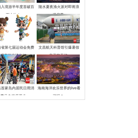
南入境游半年度首破百
陵水夏夜渔火派对即将浪
万人次！
漫启幕
南省第七届运动会免费
文昌航天科普馆引爆暑假
观赛指南请收好
亲子航天游
昌首家岛内居民日用消
海南海洋欢乐世界的live看
费品免税店开业
了吗？