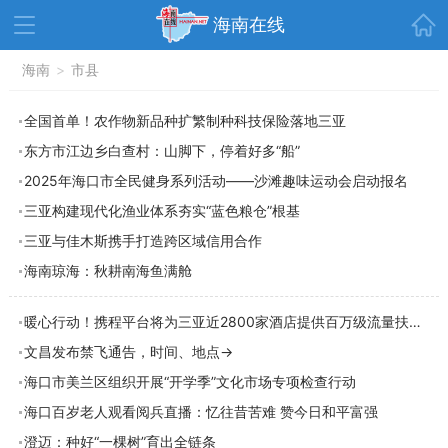
首页
海南在线
资讯中心
海南
>
市县
热点
旅游
文体
消费
财经
全国首单！农作物新品种扩繁制种科技保险落地三亚
东方市江边乡白查村：山脚下，停着好多“船”
教育
健康
房产
2025年海口市全民健身系列活动——沙滩趣味运动会启动报名
家装
交通
美食
三亚构建现代化渔业体系夯实“蓝色粮仓”根基
生活
演出
活动
三亚与佳木斯携手打造跨区域信用合作
海南琼海：秋耕南海鱼满舱
展会
走读海南
周末去哪儿
人才在线
天涯企服
暖心行动！携程平台将为三亚近2800家酒店提供百万级流量扶持礼包
文昌发布禁飞通告，时间、地点→
海口市美兰区组织开展“开学季”文化市场专项检查行动
海口百岁老人观看阅兵直播：忆往昔苦难 赞今日和平富强
澄迈：种好“一棵树”育出全链条