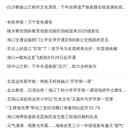
白沙黎族山兰稻作文化系统：千年农耕遗产焕新颜全链发展绘就富民画卷
有奖举报！万宁发布通告
陵水黎安国际教育创新试验区四校迎来2025级新生
海口交通运输部门公开征求开通定制6路公交线路的意见
舌尖上的昌江“官宣”了！老字号与名菜榜单出炉，吃货请收藏
海口⇌雅加达直飞航线9月26日起开通
琼中山兰稻：千年非遗焕新“活力”，助力乡村振兴
文昌这所新学校：将航天科技融入“开学第一课”
走出教室，沉浸自然！海口丁村小学开学第一课湿地研学点燃生态热情
五指山深处的这所小学以“红色文化”主题作为开学第一堂课
“王牌海岛季”带动三亚经济圈订单量同比提升35.7%
海口海秀快速路龙昆南匝道完善工程项目顺利合龙
元气满满，我要当学霸……海南农垦三小一年级迎新有趣又“霸气”