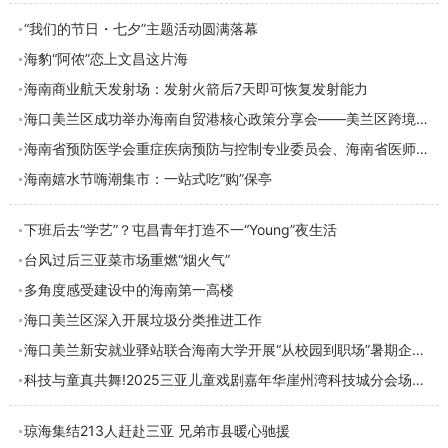
“我们的节日・七夕”主题活动圆满落幕
海豹“阿侬”恋上文昌这片海
海南商业航天发射场：发射火箭后7天即可恢复发射能力
海口美兰区成功举办海南自贸港核心政策分享会——美兰区跨境收支企业专场
海南省预防医学会重症疾病预防与控制专业委员会、海南省医师协会重症医学医师分会2025
海南嬉水节嗨潮集市：一站式吃“购”保亭
下班后去“学艺”？屯昌青年打造不一“Young”夜生活
台风过后三亚菜市场重燃“烟火气”
多角度感受建设中的海南第一高楼
海口美兰区深入开展垃圾分类推进工作
海口美兰新安就业驿站联合海南大学开展“从校园到职场”暑期企业走访活动
科技与童真共舞!2025三亚儿童戏剧嘉年华崖州湾科技城分会场落幕
琼海集结213人赶赴三亚 兄弟市县暖心驰援