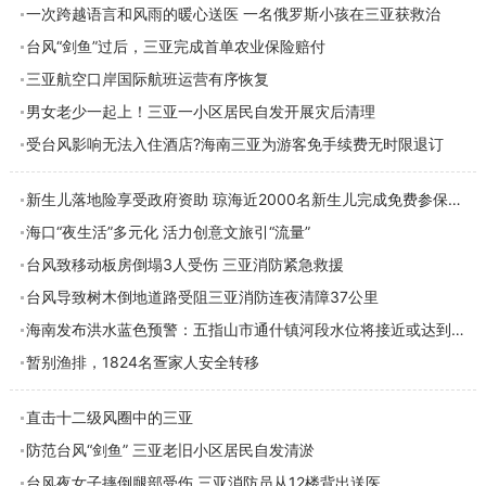
一次跨越语言和风雨的暖心送医 一名俄罗斯小孩在三亚获救治
台风“剑鱼”过后，三亚完成首单农业保险赔付
三亚航空口岸国际航班运营有序恢复
男女老少一起上！三亚一小区居民自发开展灾后清理
受台风影响无法入住酒店?海南三亚为游客免手续费无时限退订
新生儿落地险享受政府资助 琼海近2000名新生儿完成免费参保登记
海口“夜生活”多元化 活力创意文旅引“流量”
台风致移动板房倒塌3人受伤 三亚消防紧急救援
台风导致树木倒地道路受阻三亚消防连夜清障37公里
海南发布洪水蓝色预警：五指山市通什镇河段水位将接近或达到警戒水位
暂别渔排，1824名疍家人安全转移
直击十二级风圈中的三亚
防范台风“剑鱼” 三亚老旧小区居民自发清淤
台风夜女子摔倒腿部受伤 三亚消防员从12楼背出送医