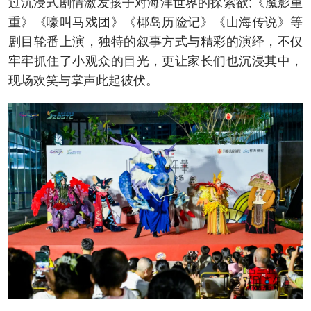
过沉浸式剧情激发孩子对海洋世界的探索欲;《魔影重
重》《嚎叫马戏团》《椰岛历险记》《山海传说》等
剧目轮番上演，独特的叙事方式与精彩的演绎，不仅
牢牢抓住了小观众的目光，更让家长们也沉浸其中，
现场欢笑与掌声此起彼伏。