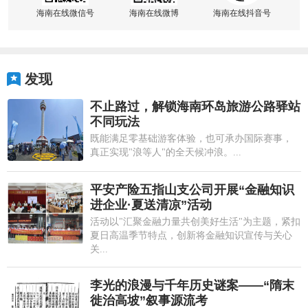
海南在线微信号
海南在线微博
海南在线抖音号
发现
不止路过，解锁海南环岛旅游公路驿站
不同玩法
既能满足零基础游客体验，也可承办国际赛事，
真正实现"浪等人"的全天候冲浪。...
平安产险五指山支公司开展“金融知识
进企业·夏送清凉”活动
活动以"汇聚金融力量共创美好生活"为主题，紧扣
夏日高温季节特点，创新将金融知识宣传与关心
关...
李光的浪漫与千年历史谜案——“隋末
徙治高坡”叙事源流考