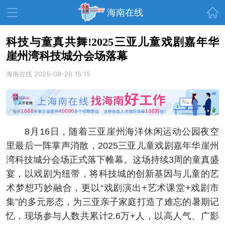
首页
海南在线
科技与童真共舞!2025三亚儿童戏剧嘉年华
崖州湾科技城分会场落幕
资讯中心
热点
旅游
海南在线
2025-08-26 15:15
文体
消费
财经
教育
健康
房产
家装
交通
美食
8月16日，随着三亚崖州海洋休闲运动公园夜空
生活
演出
活动
里最后一阵掌声消散，2025三亚儿童戏剧嘉年华崖州
湾科技城分会场正式落下帷幕。这场持续3周的童真盛
展会
走读海南
周末去哪儿
宴，以戏剧为纽带，将科技城的创新基因与儿童的艺
人才在线
天涯企服
术梦想巧妙融合，更以“戏剧演出+艺术课堂+戏剧市
集”的多元形态，为三亚亲子家庭打造了难忘的暑期记
忆，现场参与人数共累计2.6万+人，以高人气、广影