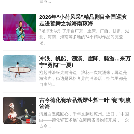
景点...
2026年“小荷风采”精品剧目全国巡演
走进善舞之城海南琼海
2场演出吸引了来自广东、重庆、广西、甘肃、湖
北、河南、海南等多地的34个精彩作品闪亮登
场。...
冲浪、帆船、溯溪、崖降、骑游…来万
宁“勇闯”一夏!
抱起冲浪板走向海边，浪花一次次涌来，耳边是
海浪声，街边是风格各异的冲浪店，空气里都是
自由的...
古今德化瓷珍品熠熠生辉一叶“瓷”帆渡
沧海
清雅白瓷藏匠心，千年文脉映琼州。近日，"中国
白——德化瓷艺术展"在海南省博物馆开展，一众
古今...