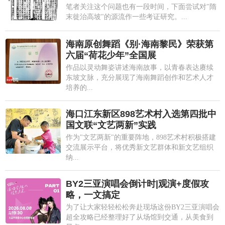
笔者关注这个问题也有一段时间，下面尝试对"隋
末徙治高坡"的源流作一些考证研究。...
海南原创舞蹈《别·海南黎民》荣获第
六届“荷花少年”全国展
作品以灵动舞姿讲述海南故事，以青春表达赓续
东坡文脉，充分展现了海南舞蹈创作和艺术人才
培养的...
海口江东新区898艺术村入选第四批中
国文联“文艺两新”实践
作为"文艺两新"的重要阵地，898艺术村积极搭建
交流展示平台，将优秀新文艺群体和新文艺组织
纳...
BY2三亚演唱会倒计时|观演+度假攻
略，一文搞定
为了让大家轻轻松松奔赴现场这份BY2三亚演唱会
超全攻略已经整理好了从场馆到交通，从美食到