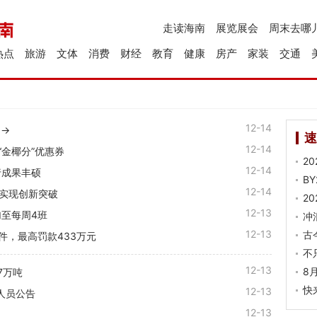
走读海南
展览展会
周末去哪
热点
旅游
文体
消费
财经
教育
健康
房产
家装
交通
12-14
约→
速
12-14
“金椰分”优惠券
2
12-14
行成果丰硕
B
12-14
业实现创新突破
2
12-13
至每周4班
冲
12-13
古
件，最高罚款433万元
不
12-13
8
7万吨
快
12-13
人员公告
12-13