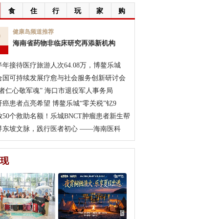
食
住
行
玩
家
购
9
健康岛频道推荐
海南省药物非临床研究再添新机构
月
半年接待医疗旅游人次64.08万，博鳌乐城
合国可持续发展疗愈与社会服务创新研讨会
医者仁心敬军魂” 海口市退役军人事务局
肝癌患者点亮希望 博鳌乐城“零关税”钇9
放50个救助名额！乐城BNCT肿瘤患者新生帮
寻东坡文脉，践行医者初心 ——海南医科
现