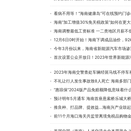
看病不用等！“海南健康岛”可在线预约门
海南“加工增值30%免关税政策”如何在更
海南调整最低工资标准 一二类地区月薪不低于
12月6日0时开始！海南下调成品油价，92#
今年3月份以来，海南省新能源汽车市场渗
首次设置公众开放日！2023年世界新能
2023年海南交警查处车辆经斑马线不停车
不礼让行人发生事故致8人死亡 海南多部
“惠琼保”2024版产品免赔额降低意味着什
预计明年5月通车 海南首座悬索桥乐城大
推良种、打品牌、提效益…海南兴产业鼓
前11个月海口海关共监管离境免税品购物金
首届中国（海南）人才交流大会本周举办 