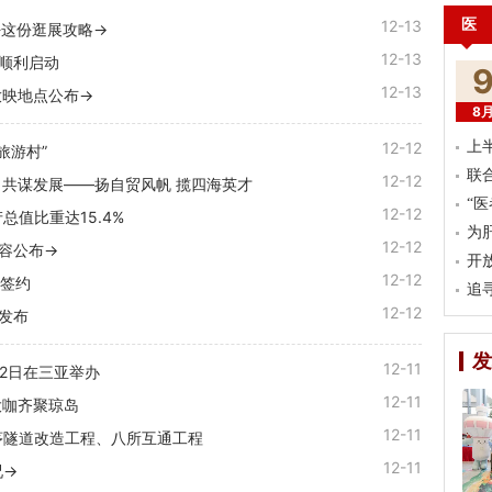
医
12-13
收好这份逛展攻略→
12-13
验顺利启动
12-13
放映地点公布→
8
12-12
上
旅游村”
联
12-12
共谋发展——扬自贸风帆 揽四海英才
“
12-12
总值比重达15.4%
为
12-12
阵容公布→
开
12-12
目签约
追
12-12
发布
发
12-11
22日在三亚举办
12-11
大咖齐聚琼岛
12-11
大茅隧道改造工程、八所互通工程
12-11
况→