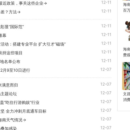
12-11
最近政策，事关这些企业→
海
百
12-11
补差？方法→
12-11
彰显“国际范”
12-11
帷幕
12-11
活动：搭建专业平台 扩大引才“磁场”
海
12-11
扶持这些项目
费
12-11
基地名单公布
12-07
2月9至10日进行
12-07
来满意而归
12-07
场主题论坛
文
消
12-07
盖“吃住行游购娱”行业
12-07
坚 全力冲刺月底通车目标
12-07
海南天气情况→
12-07
惕叠加感染