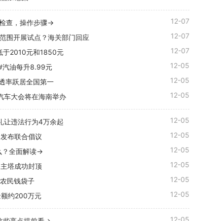
12-07
诊检查，操作步骤→
12-07
大范围开展试点？海关部门回应
12-07
2010元和1850元
12-05
汽油每升8.99元
12-05
透率跃居全国第一
12-05
源汽车大会将在海南举办
12-05
礼让违法行为4万余起
12-05
门发布联合倡议
12-05
么？全面解读→
12-05
桥主塔成功封顶
12-05
起农民钱袋子
12-05
额约200万元
12-05
这些亮点提前看→