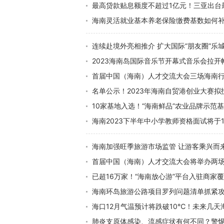
最高贷款贴息额度不超过1亿元！三亚出台
海南灵活就业基本养老保险缴费基数如何
连续赴境外亮相推介 扩大国际“朋友圈”乐城
2023海南岛国际音乐节开幕式音乐会拉开
首届中国（海南）人才交流大会三场海南行
名单公示！2023年海南自贸港创业大赛拟
10家基地入选！“海南鲜品”农业品牌示范
海南2023下半年中小学教师资格面试将于1
海南加强旺季旅游市场监管 让游客乘兴而
首届中国（海南）人才交流大会将举办两
已超16万家！“海南放心游”平台入驻商家覆
海南环岛旅游公路项目罗列问题清单抓紧攻
海口12月气温预计将跌破10℃！未来几天
肺炎支原体感染、流感症状有何不同？警