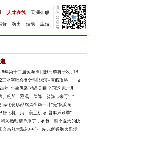
儿
人才在线
天涯企服
美食
演出
活动
生活
递
026年第十二届琼海潭门赶海季将于8月16
Y2三亚演唱会倒计时|观演+度假攻略，一文
026年“小荷风采”精品剧目全国巡演走进
浪、帆船、溯溪、崖降、骑游…来万宁“
今德化瓷珍品熠熠生辉一叶“瓷”帆渡沧
只赶飞机！海口美兰机场“暑趣乐购季”
月精彩活动清单来了，承包一整个夏天的快
来文昌航天观礼中心一站式解锁航天浪漫