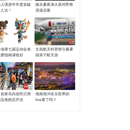
南入境游半年度首破
陵水夏夜渔火派对即将
万人次！
浪漫启幕
南省第七届运动会免
文昌航天科普馆引爆暑
观赛指南请收好
假亲子航天游
昌首家岛内居民日用
海南海洋欢乐世界的
费品免税店开业
live看了吗？