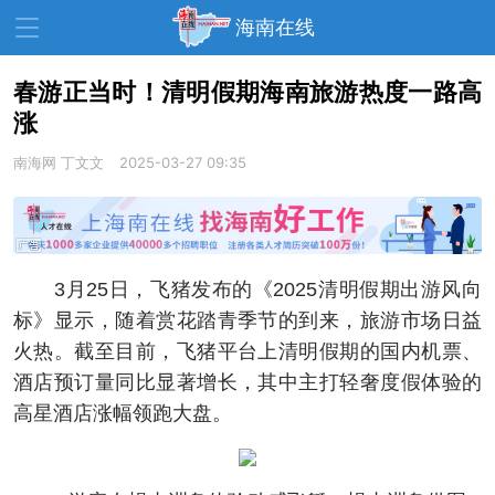
海南在线
春游正当时！清明假期海南旅游热度一路高
涨
资讯中心
热点
旅游
南海网
丁文文
2025-03-27 09:35
文体
消费
财经
教育
健康
房产
家装
交通
美食
3月25日，飞猪发布的《2025清明假期出游风向
生活
演出
活动
标》显示，随着赏花踏青季节的到来，旅游市场日益
火热。截至目前，飞猪平台上清明假期的国内机票、
展会
走读海南
周末去哪儿
酒店预订量同比显著增长，其中主打轻奢度假体验的
人才在线
天涯企服
高星酒店涨幅领跑大盘。