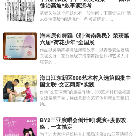
徙治高坡”叙事源流考
笔者关注这个问题也有一段时间，下面尝试对"隋
末徙治高坡"的源流作一些考证研究。...
海南原创舞蹈《别·海南黎民》荣获第
六届“荷花少年”全国展
作品以灵动舞姿讲述海南故事，以青春表达赓续
东坡文脉，充分展现了海南舞蹈创作和艺术人才
培养的...
海口江东新区898艺术村入选第四批中
国文联“文艺两新”实践
作为"文艺两新"的重要阵地，898艺术村积极搭建
交流展示平台，将优秀新文艺群体和新文艺组织
纳...
BY2三亚演唱会倒计时|观演+度假攻
略，一文搞定
为了让大家轻轻松松奔赴现场这份BY2三亚演唱会