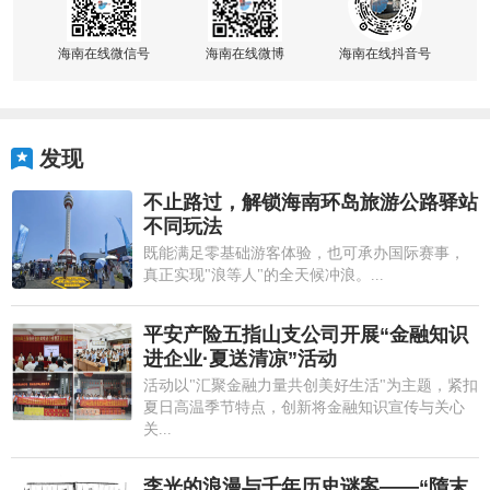
海南在线微信号
海南在线微博
海南在线抖音号
发现
不止路过，解锁海南环岛旅游公路驿站
不同玩法
既能满足零基础游客体验，也可承办国际赛事，
真正实现"浪等人"的全天候冲浪。...
平安产险五指山支公司开展“金融知识
进企业·夏送清凉”活动
活动以"汇聚金融力量共创美好生活"为主题，紧扣
夏日高温季节特点，创新将金融知识宣传与关心
关...
李光的浪漫与千年历史谜案——“隋末