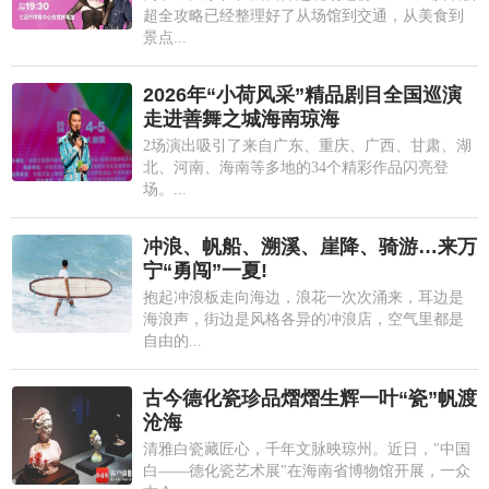
超全攻略已经整理好了从场馆到交通，从美食到
景点...
2026年“小荷风采”精品剧目全国巡演
走进善舞之城海南琼海
2场演出吸引了来自广东、重庆、广西、甘肃、湖
北、河南、海南等多地的34个精彩作品闪亮登
场。...
冲浪、帆船、溯溪、崖降、骑游…来万
宁“勇闯”一夏!
抱起冲浪板走向海边，浪花一次次涌来，耳边是
海浪声，街边是风格各异的冲浪店，空气里都是
自由的...
古今德化瓷珍品熠熠生辉一叶“瓷”帆渡
沧海
清雅白瓷藏匠心，千年文脉映琼州。近日，"中国
白——德化瓷艺术展"在海南省博物馆开展，一众