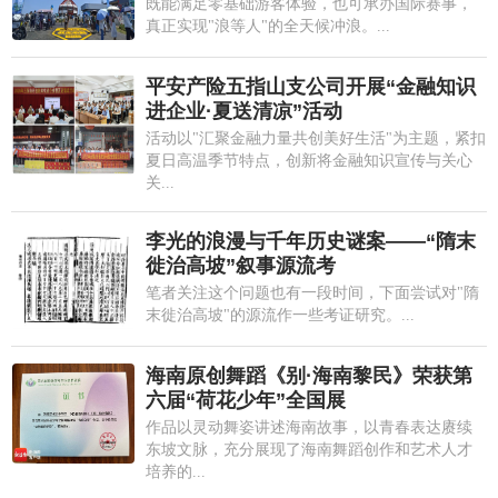
既能满足零基础游客体验，也可承办国际赛事，
真正实现"浪等人"的全天候冲浪。...
平安产险五指山支公司开展“金融知识
进企业·夏送清凉”活动
活动以"汇聚金融力量共创美好生活"为主题，紧扣
夏日高温季节特点，创新将金融知识宣传与关心
关...
李光的浪漫与千年历史谜案——“隋末
徙治高坡”叙事源流考
笔者关注这个问题也有一段时间，下面尝试对"隋
末徙治高坡"的源流作一些考证研究。...
海南原创舞蹈《别·海南黎民》荣获第
六届“荷花少年”全国展
作品以灵动舞姿讲述海南故事，以青春表达赓续
东坡文脉，充分展现了海南舞蹈创作和艺术人才
培养的...