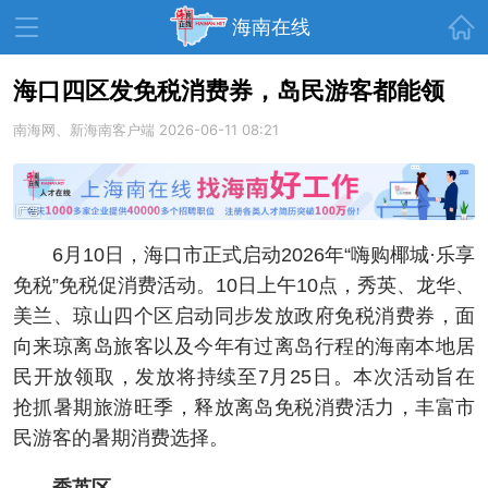
首页
海南在线
海口四区发免税消费券，岛民游客都能领
南海网、新海南客户端
资讯中心
热点
2026-06-11 08:21
旅游
文体
消费
财经
教育
健康
房产
6月10日，海口市正式启动2026年“嗨购椰城·乐享
家装
交通
美食
免税”免税促消费活动。10日上午10点，秀英、龙华、
生活
演出
活动
美兰、琼山四个区启动同步发放政府免税消费券，面
向来琼离岛旅客以及今年有过离岛行程的海南本地居
展会
走读海南
周末去哪儿
民开放领取，发放将持续至7月25日。本次活动旨在
人才在线
天涯企服
抢抓暑期旅游旺季，释放离岛免税消费活力，丰富市
民游客的暑期消费选择。