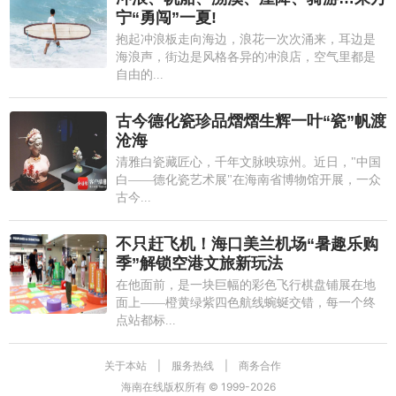
宁“勇闯”一夏!
抱起冲浪板走向海边，浪花一次次涌来，耳边是
海浪声，街边是风格各异的冲浪店，空气里都是
自由的...
古今德化瓷珍品熠熠生辉一叶“瓷”帆渡
沧海
清雅白瓷藏匠心，千年文脉映琼州。近日，"中国
白——德化瓷艺术展"在海南省博物馆开展，一众
古今...
不只赶飞机！海口美兰机场“暑趣乐购
季”解锁空港文旅新玩法
在他面前，是一块巨幅的彩色飞行棋盘铺展在地
面上——橙黄绿紫四色航线蜿蜒交错，每一个终
点站都标...
关于本站
|
服务热线
|
商务合作
海南在线版权所有 © 1999-
2026