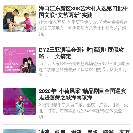
海口江东新区898艺术村入选第四批中
国文联“文艺两新”实践
作为"文艺两新"的重要阵地，898艺术村积极搭建
交流展示平台，将优秀新文艺群体和新文艺组织
纳...
BY2三亚演唱会倒计时|观演+度假攻
略，一文搞定
为了让大家轻轻松松奔赴现场这份BY2三亚演唱会
超全攻略已经整理好了从场馆到交通，从美食到
景点...
2026年“小荷风采”精品剧目全国巡演
走进善舞之城海南琼海
2场演出吸引了来自广东、重庆、广西、甘肃、湖
北、河南、海南等多地的34个精彩作品闪亮登
场。...
冲浪、帆船、溯溪、崖降、骑游…来万