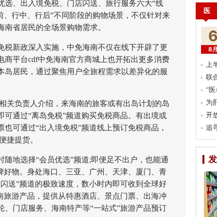
优选、出入境免税、门店闪送、旅行服务六大“线
医
前、行中、行后”不同阶段的购物场景，不仅针对来
海南省居民的全场景购物需求。
岛免税新政深入实施，中免海南不仅在线下开辟了更
8
商平台cdf中免海南官方商城上也开拓出更多消费
上
本岛居民，通过聚焦用户全旅程需求以差异化的服
联
“
为
相关负责人介绍，来海南的旅客或有出岛计划的岛
即可通过“离岛免税”频道购买免税商品。有出境或
开
票也可通过“出入境免税”频道线上预订免税商品，
追
店便捷提货。
发
地选择“会员优选”频道;即便足不出户，也能通
口碑好物。身处海口、三亚、广州、天津、厦门、青
店闪送”频道的极致速度，数小时内即可收到全球好
海南旅游产品，提供从特惠酒店、景点门票、出海冲
轮、门店服务、海南特产等“一站式”旅游产品预订