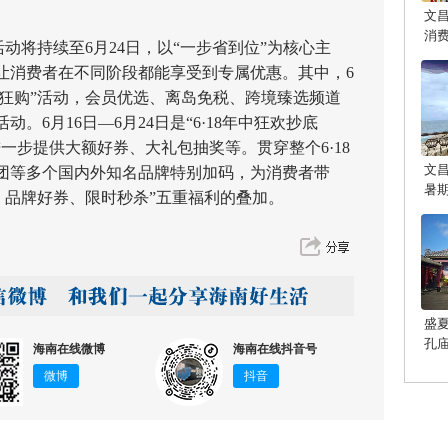
文
消
动将持续至6月24日，以“一步省到位”为核心主
让消费者在不同阶段都能享受到专属优惠。其中，6
狂欢疯狂购”活动，会员优选、离岛免税、跨境臻选频道
。6月16日—6月24日是“6·18年中狂欢抄底
一步提供大额好券、大礼包抽奖等。贯穿整个6·18
文
团等多个国内外知名品牌特别加码，为消费者带
暑
、品牌好券、限时秒杀”五重福利的叠加。
盛
孔
海南在线微博
海南在线抖音号
光
微博
抖音