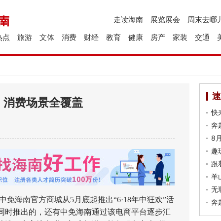
走读海南
展览展会
周末去哪
热点
旅游
文体
消费
财经
教育
健康
房产
家装
交通
速
，消费场景全覆盖
快
奔
8
趣
跟
羊
无
免海南官方商城从5月底起推出“6·18年中狂欢”活
奔
同时推出的，还有中免海南通过该电商平台逐步汇