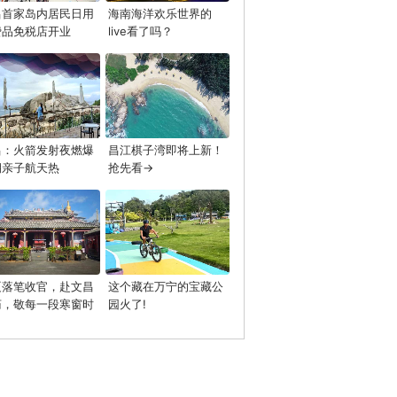
昌首家岛内居民日用
海南海洋欢乐世界的
费品免税店开业
live看了吗？
昌：火箭发射夜燃爆
昌江棋子湾即将上新！
期亲子航天热
抢先看→
夏落笔收官，赴文昌
这个藏在万宁的宝藏公
庙，敬每一段寒窗时
园火了!