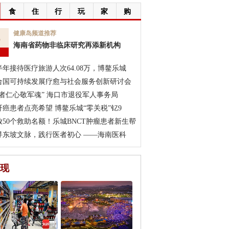
食
住
行
玩
家
购
6
健康岛频道推荐
海南省药物非临床研究再添新机构
月
半年接待医疗旅游人次64.08万，博鳌乐城
合国可持续发展疗愈与社会服务创新研讨会
医者仁心敬军魂” 海口市退役军人事务局
肝癌患者点亮希望 博鳌乐城“零关税”钇9
放50个救助名额！乐城BNCT肿瘤患者新生帮
寻东坡文脉，践行医者初心 ——海南医科
现