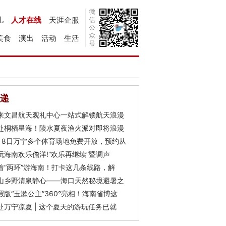
儿
人才在线
天涯企服
美食
演出
活动
生活
递
来文昌航天观礼中心一站式解锁航天浪漫
赴桐栖星海！陵水夏夜渔火派对即将浪漫
月8日万宁多个体育场地免费开放，预约从
玩海南欢乐儋洋!“欢乐再继续”暨调声
着“两环”游海南！打卡这几条线路，解
山乡野清泉静心——海口天然秘境避暑之
瑕版“玉漱公主”360°亮相！海南省博这
赴万宁凉夏 | 这个夏天的游玩任务已就