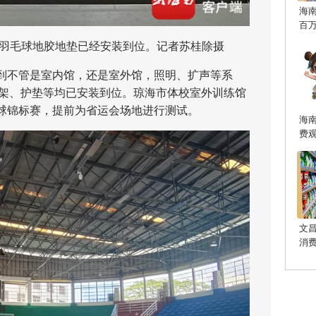
海
百
羽毛球地胶地垫已经安装到位。记者苏桂除摄
不管是室内馆，还是室外馆，照明、扩声等系
球架、护垫等均已安装到位。琼海市体校室外训练馆
篮球锦标赛，提前为省运会场地进行测试。
海
费
文
消