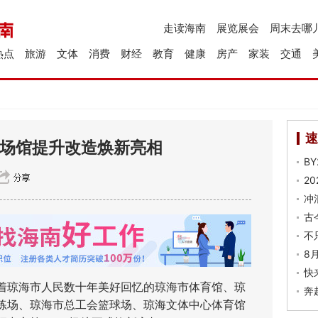
走读海南
展览展会
周末去哪
热点
旅游
文体
消费
财经
教育
健康
房产
家装
交通
速
1”场馆提升改造焕新亮相
B
2
冲
古
不
8
快
琼海市人民数十年美好回忆的琼海市体育馆、琼
奔
练场、琼海市总工会篮球场、琼海文体中心体育馆