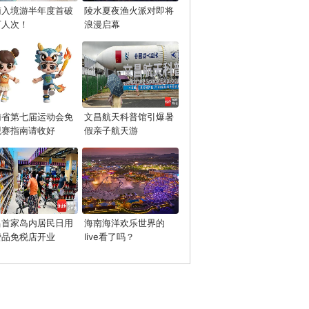
南入境游半年度首破
陵水夏夜渔火派对即将
万人次！
浪漫启幕
南省第七届运动会免
文昌航天科普馆引爆暑
观赛指南请收好
假亲子航天游
昌首家岛内居民日用
海南海洋欢乐世界的
费品免税店开业
live看了吗？