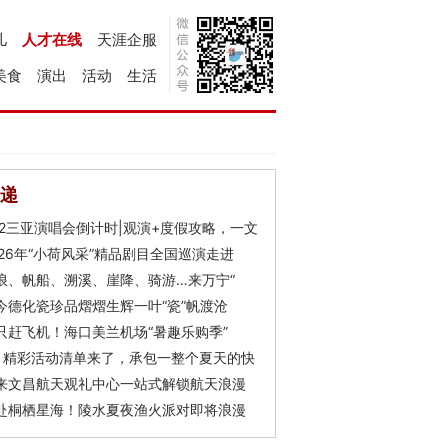
儿
人才在线
天涯企服
美食
演出
活动
生活
递
Y2三亚演唱会倒计时|观演+度假攻略，一文
026年“小荷风采”精品剧目全国巡演走进
浪、帆船、溯溪、崖降、骑游…来万宁“
今德化瓷珍品熠熠生辉一叶“瓷”帆渡沧
只赶飞机！海口美兰机场“暑趣乐购季”
月精彩活动清单来了，承包一整个夏天的快
来文昌航天观礼中心一站式解锁航天浪漫
赴桐栖星海！陵水夏夜渔火派对即将浪漫