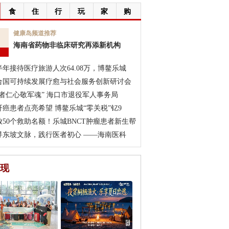
食
住
行
玩
家
购
7
健康岛频道推荐
海南省药物非临床研究再添新机构
月
半年接待医疗旅游人次64.08万，博鳌乐城
合国可持续发展疗愈与社会服务创新研讨会
医者仁心敬军魂” 海口市退役军人事务局
肝癌患者点亮希望 博鳌乐城“零关税”钇9
放50个救助名额！乐城BNCT肿瘤患者新生帮
寻东坡文脉，践行医者初心 ——海南医科
现