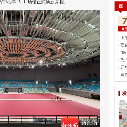
中心等“5+1”场馆正式焕新亮相。
医
8
上
联
“
为
开
追
发