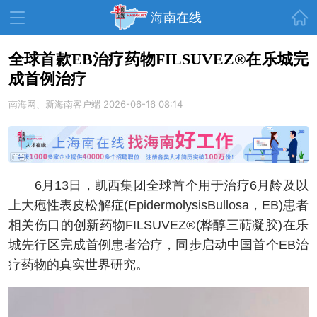
首页
海南在线
全球首款EB治疗药物FILSUVEZ®在乐城完
成首例治疗
资讯中心
热点
旅游
南海网、新海南客户端
2026-06-16 08:14
文体
消费
财经
教育
健康
房产
家装
交通
美食
6月13日，凯西集团全球首个用于治疗6月龄及以
生活
演出
活动
上大疱性表皮松解症(EpidermolysisBullosa，EB)患者
相关伤口的创新药物FILSUVEZ®(桦醇三萜凝胶)在乐
展会
走读海南
周末去哪儿
城先行区完成首例患者治疗，同步启动中国首个EB治
人才在线
天涯企服
疗药物的真实世界研究。