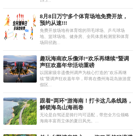
19:3...
8月8日万宁多个体育场地免费开放，
预约从速!!!
免费开放场地有体育馆的羽毛球场、乒乓球场
地、篮球场地、健身房、全民体质检测室和体育
场田径跑...
趣玩海南欢乐儋洋!“欢乐再继续”暨调
声狂欢嘉年华活动重磅
以国家级非遗儋州调声为核心打造的"欢乐再继
续"暨调声狂欢嘉年华，即将在儋州海花岛旅游度
假区...
跟着“两环”游海南！打卡这几条线路，
解锁海岛山海画卷
无论是自驾还是骑行均可适配，带您全方位领略
海南丰富而立体的夏日风光。...