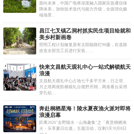
面向未来，中国广电将深度融入国家应急通信保
障体系，加快技术迭代与能力升级，全面强化极
端场景...
昌江七叉镇乙洞村抓实民生项目绘就和
美乡村新画卷
照明工程计划修复原有太阳能路灯90盏，在道路
改造全部完工后进行安装。...
快来文昌航天观礼中心一站式解锁航天
浪漫
文昌航天观礼中心占地七千多平方米，日之塔、
月之塔两座阶梯观礼台视野开阔，两座看台采用
穿孔铝...
奔赴桐栖星海！陵水夏夜渔火派对即将
浪漫启幕
距离2026"去野陵水・山海趣集"之「夜赏桐栖渔
火・乐享夏日出逃」主题活动，仅剩3天!8月8日