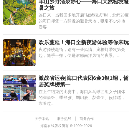
羊山乡野清泉静心——海口天然秘境避
暑之旅
连日来，当我国多地开启"烧烤模式"时，北纬20度
的海口却凭一方静谧的避暑天地，吸引不少外地
游客...
欢乐蔓延！海口全新夜游体验等你来玩
夜游骑楼老街，别有一番风情。廊檐灯带次第亮
起，随手一拍，便是浓郁南洋风情的夜景。...
激战省运会|海口代表团6金3银1铜，暂
居奖牌榜第一
在上午结束的比赛中，海口乒乓球乙组女子团体
的崔渝钎、季舒雅、刘玥辰、郝壹伊、侯婧瑶，
靠着过...
关于本站
|
服务热线
|
商务合作
海南在线版权所有 © 1999-
2026