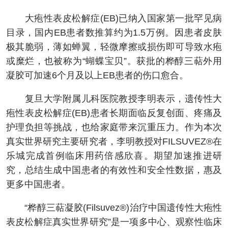
大疱性表皮松解症(EB)已纳入国家第一批罕见病
目录，国内EB患者数推算约为1.5万例。因患者皮肤
极其脆弱，薄如蝉翼，轻微摩擦或损伤即可导致水疱
或糜烂，也被称为“蝴蝶宝贝”。获批的桦醇三萜外用
凝胶可加速6个月及以上EB患者的伤口愈合。
复旦大学附属儿科医院教授李明表示，遗传性大
疱性表皮松解症(EB)患者长期面临反复创面、疼痛及
护理负担等挑战，也给家庭带来沉重压力。作为本次
真实世界研究主要研究者，李明教授对FILSUVEZ®在
乐城完成首例临床用药倍感欣喜。期望加速推进研
究，总结生成中国患者的有效性和安全性数据，惠及
更多中国患者。
“桦醇三萜凝胶(Filsuvez®)治疗中国遗传性大疱性
表皮松解症真实世界研究”是一项多中心、观察性临床