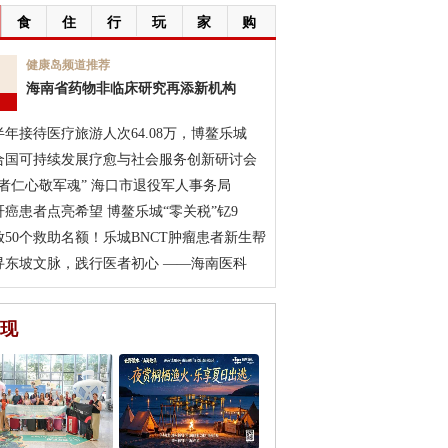
食
住
行
玩
家
购
7
健康岛频道推荐
海南省药物非临床研究再添新机构
月
半年接待医疗旅游人次64.08万，博鳌乐城
合国可持续发展疗愈与社会服务创新研讨会
医者仁心敬军魂” 海口市退役军人事务局
肝癌患者点亮希望 博鳌乐城“零关税”钇9
放50个救助名额！乐城BNCT肿瘤患者新生帮
寻东坡文脉，践行医者初心 ——海南医科
现