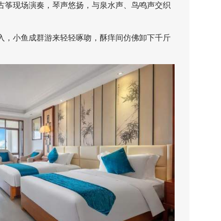
筝现场演奏，琴声悠扬，与泉水声、鸟鸣声交织
，小鱼成群游来轻轻啄吻，酥痒间仿佛卸下千斤