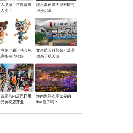
南入境游半年度首破
陵水夏夜渔火派对即将
万人次！
浪漫启幕
南省第七届运动会免
文昌航天科普馆引爆暑
观赛指南请收好
假亲子航天游
昌首家岛内居民日用
海南海洋欢乐世界的
费品免税店开业
live看了吗？