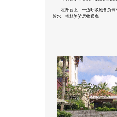
在阳台上，一边呼吸饱含负氧离
近水、椰林婆娑尽收眼底