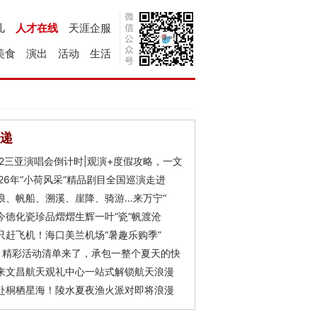
儿
人才在线
天涯企服
美食
演出
活动
生活
递
Y2三亚演唱会倒计时|观演+度假攻略，一文
026年“小荷风采”精品剧目全国巡演走进
浪、帆船、溯溪、崖降、骑游…来万宁“
今德化瓷珍品熠熠生辉一叶“瓷”帆渡沧
只赶飞机！海口美兰机场“暑趣乐购季”
月精彩活动清单来了，承包一整个夏天的快
来文昌航天观礼中心一站式解锁航天浪漫
赴桐栖星海！陵水夏夜渔火派对即将浪漫