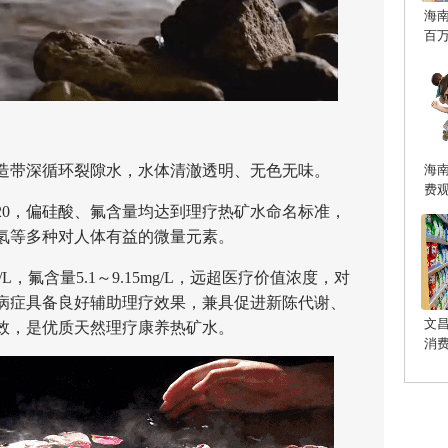
海
百
海
带深循环裂隙水，水体清澈透明、无色无味。
费
20，偏硅酸、氟含量均达到理疗热矿水命名标准，
氡等多种对人体有益的微量元素。
L，氟含量5.1～9.15mg/L，远超医疗价值浓度，对
病症具备良好辅助理疗效果，兼具促进新陈代谢、
文
效，是优质天然理疗康养热矿水。
消