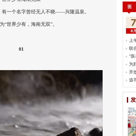
医
有一个名字曾经无人不晓——兴隆温泉。
“世界少有，海南无双”。
8
上
联
01
“
为
开
追
发