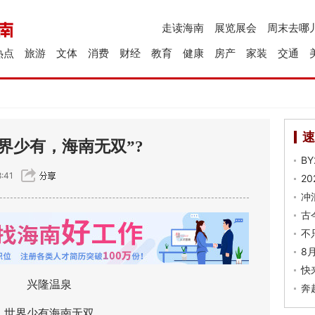
走读海南
展览展会
周末去哪
热点
旅游
文体
消费
财经
教育
健康
房产
家装
交通
速
界少有，海南无双”?
B
:41
2
冲
古
不
8
快
兴隆温泉
奔
界少有海南无双