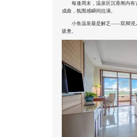
每逢周末，温泉区沉香阁内有古
成曲，氛围感瞬间拉满。
小鱼温泉最是解乏——双脚浸入
疲惫。