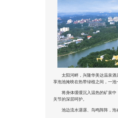
太阳河畔，兴隆华美达温泉酒店
享泡池掩映在热带绿植之间，一池
将身体缓缓沉入温热的矿泉中，
关节的深层呵护。
池边流水潺潺、鸟鸣阵阵，泡在