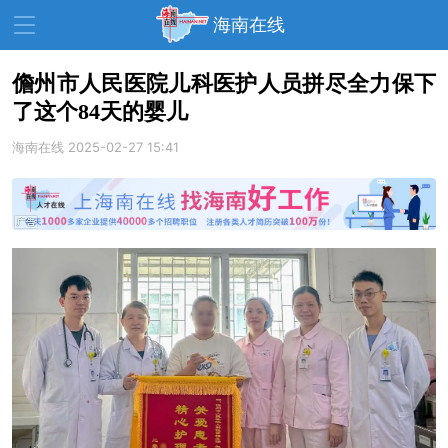
海南在线
儋州市人民医院儿科医护人员拼尽全力保下
了这个84天的婴儿
资讯中心
热点
旅游
海南在线
2025-02-27 15:41
文体
消费
财经
教育
健康
房产
家装
交通
美食
生活
演出
活动
展会
走读海南
周末去哪儿
人才在线
天涯企服