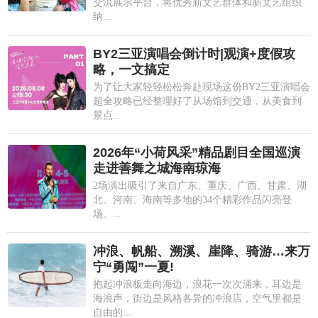
交流展示平台，将优秀新文艺群体和新文艺组织
纳...
BY2三亚演唱会倒计时|观演+度假攻
略，一文搞定
为了让大家轻轻松松奔赴现场这份BY2三亚演唱会
超全攻略已经整理好了从场馆到交通，从美食到
景点...
2026年“小荷风采”精品剧目全国巡演
走进善舞之城海南琼海
2场演出吸引了来自广东、重庆、广西、甘肃、湖
北、河南、海南等多地的34个精彩作品闪亮登
场。...
冲浪、帆船、溯溪、崖降、骑游…来万
宁“勇闯”一夏!
抱起冲浪板走向海边，浪花一次次涌来，耳边是
海浪声，街边是风格各异的冲浪店，空气里都是
自由的...