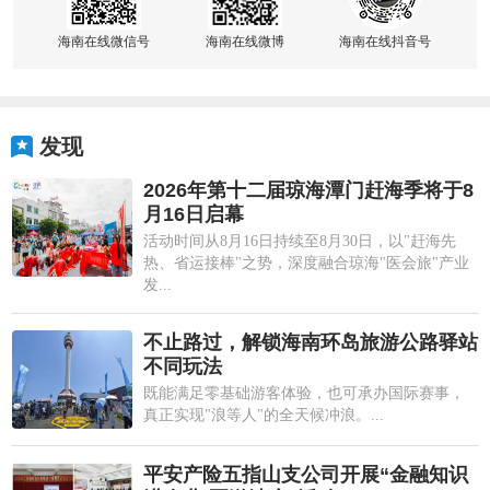
海南在线微信号
海南在线微博
海南在线抖音号
发现
2026年第十二届琼海潭门赶海季将于8
月16日启幕
活动时间从8月16日持续至8月30日，以"赶海先
热、省运接棒"之势，深度融合琼海"医会旅"产业
发...
不止路过，解锁海南环岛旅游公路驿站
不同玩法
既能满足零基础游客体验，也可承办国际赛事，
真正实现"浪等人"的全天候冲浪。...
平安产险五指山支公司开展“金融知识