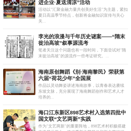
进企业·夏送清凉”活动
活动以"汇聚金融力量共创美好生活"为主题，紧扣
夏日高温季节特点，创新将金融知识宣传与关心
关...
李光的浪漫与千年历史谜案——“隋末
徙治高坡”叙事源流考
笔者关注这个问题也有一段时间，下面尝试对"隋
末徙治高坡"的源流作一些考证研究。...
海南原创舞蹈《别·海南黎民》荣获第
六届“荷花少年”全国展
作品以灵动舞姿讲述海南故事，以青春表达赓续
东坡文脉，充分展现了海南舞蹈创作和艺术人才
培养的...
海口江东新区898艺术村入选第四批中
国文联“文艺两新”实践
作为"文艺两新"的重要阵地，898艺术村积极搭建