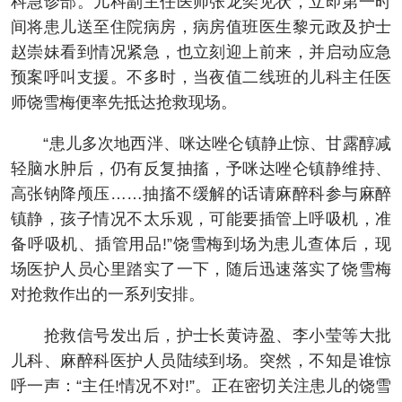
科急诊部。儿科副主任医师张龙奕见状，立即第一时
间将患儿送至住院病房，病房值班医生黎元政及护士
赵崇妹看到情况紧急，也立刻迎上前来，并启动应急
预案呼叫支援。不多时，当夜值二线班的儿科主任医
师饶雪梅便率先抵达抢救现场。
“患儿多次地西泮、咪达唑仑镇静止惊、甘露醇减
轻脑水肿后，仍有反复抽搐，予咪达唑仑镇静维持、
高张钠降颅压……抽搐不缓解的话请麻醉科参与麻醉
镇静，孩子情况不太乐观，可能要插管上呼吸机，准
备呼吸机、插管用品!”饶雪梅到场为患儿查体后，现
场医护人员心里踏实了一下，随后迅速落实了饶雪梅
对抢救作出的一系列安排。
抢救信号发出后，护士长黄诗盈、李小莹等大批
儿科、麻醉科医护人员陆续到场。突然，不知是谁惊
呼一声：“主任!情况不对!”。正在密切关注患儿的饶雪