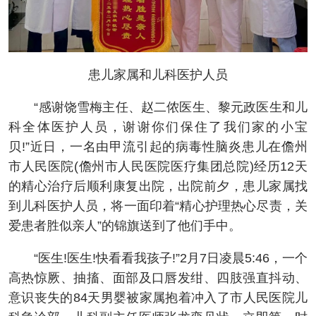
患儿家属和儿科医护人员
“感谢饶雪梅主任、赵二侬医生、黎元政医生和儿
科全体医护人员，谢谢你们保住了我们家的小宝
贝!”近日，一名由甲流引起的病毒性脑炎患儿在儋州
市人民医院(儋州市人民医院医疗集团总院)经历12天
的精心治疗后顺利康复出院，出院前夕，患儿家属找
到儿科医护人员，将一面印着“精心护理热心尽责，关
爱患者胜似亲人”的锦旗送到了他们手中。
“医生!医生!快看看我孩子!”2月7日凌晨5:46，一个
高热惊厥、抽搐、面部及口唇发绀、四肢强直抖动、
意识丧失的84天男婴被家属抱着冲入了市人民医院儿