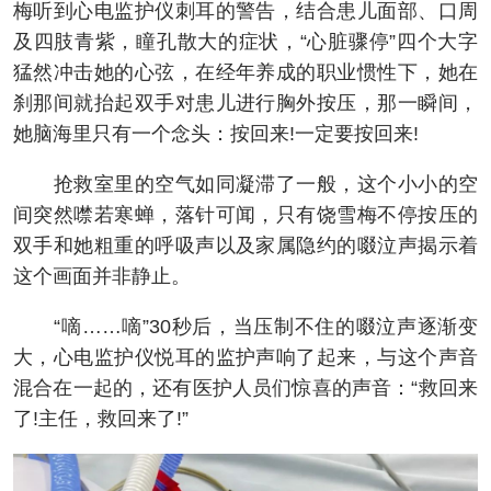
梅听到心电监护仪刺耳的警告，结合患儿面部、口周
及四肢青紫，瞳孔散大的症状，“心脏骤停”四个大字
猛然冲击她的心弦，在经年养成的职业惯性下，她在
刹那间就抬起双手对患儿进行胸外按压，那一瞬间，
她脑海里只有一个念头：按回来!一定要按回来!
抢救室里的空气如同凝滞了一般，这个小小的空
间突然噤若寒蝉，落针可闻，只有饶雪梅不停按压的
双手和她粗重的呼吸声以及家属隐约的啜泣声揭示着
这个画面并非静止。
“嘀……嘀”30秒后，当压制不住的啜泣声逐渐变
大，心电监护仪悦耳的监护声响了起来，与这个声音
混合在一起的，还有医护人员们惊喜的声音：“救回来
了!主任，救回来了!”