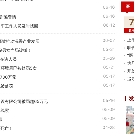
医
06-16
06-16
络诈骗警情
06-12
列车工作人员及时找回
8
06-07
上
高效推动沉香产业发展
联
05-31
9男女当场被抓！
“
05-29
上在逃人员
为
05-21
环境局已被处罚5次
开
05-17
700万元
追
05-17
地被处罚
发
05-16
设有限公司被罚超65万元
05-09
罪线索
05-09
幕
04-28
人死亡！