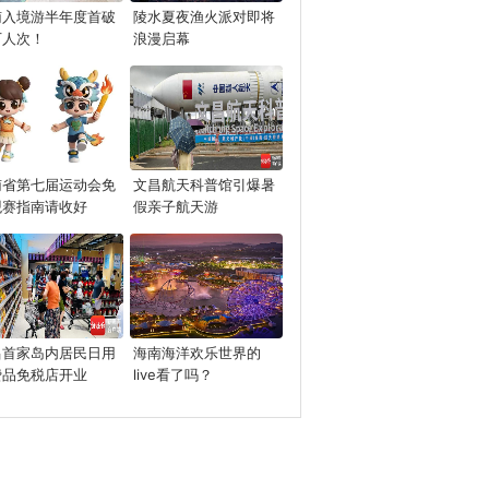
南入境游半年度首破
陵水夏夜渔火派对即将
万人次！
浪漫启幕
南省第七届运动会免
文昌航天科普馆引爆暑
观赛指南请收好
假亲子航天游
昌首家岛内居民日用
海南海洋欢乐世界的
费品免税店开业
live看了吗？