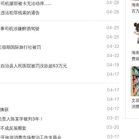
04-28
司机腿部被卡无法动弹……
海
百
04-28
伙违法犯罪线索的通告
04-25
肇事司机涉嫌醉酒驾驶
04-25
04-22
天假期国际旅行社被罚
海
04-22
费
04-19
自治县人民医院被罚没款超63万元
04-17
04-17
04-17
文
消
04-17
防擒获
03-21
负责人陈某学被判3年！
03-20
”不成反落圈套
03-17
召开旅游消费市场整治工作专题会