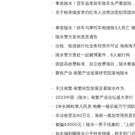
事发陵水！货车追尾前车致车头严重损毁，
关于检举揭发李仍红等人涉黑涉恶犯罪团
事发陵水！轿车与摩托车相撞致3人死亡 
陵水警方发布悬赏通告
出租、租借旅行社业务经营许可证 海南海
陵水警方查处一起赌博案件，8人被行拘
因提高收费标准、自立收费项目，陵水黎族
聚焦产业·南繁产业发展研究院落地陵水
关注南繁·南繁转型发展且看陵水作为
2023中国（陵水）南繁产业论坛盛大举行
2米长蟒蛇窜入民房 饱餐一顿后被万宁消
非法收受近60万元，海南一规划管理所原
被骗43000元！陵水一男子找兼职，“上岗
知名编剧曝陵水公平秤有猫腻，相关部门