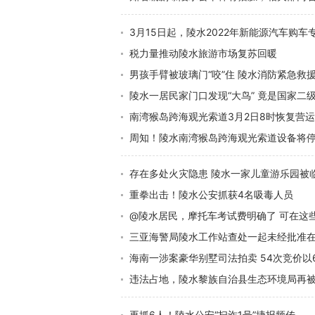
3月15日起，陵水2022年新能源汽车购
税力量推动陵水旅游市场复苏回暖
男孩手臂被玻璃门“咬”住 陵水消防紧急救
陵水一居民家门口发现“大鸟” 竟是国家二
南湾猴岛跨海观光索道3月2日8时恢复营运
周知！陵水南湾猴岛跨海观光索道设备将
存在多处火灾隐患 陵水一家儿童游乐园被
重拳出击！陵水公安抓获4名吸毒人员
@陵水居民，摩托车考试费明确了 可在这
三亚海警局陵水工作站查处一起未经批准
海南一涉案豪华别墅司法拍卖 54次竞价以6
违法占地，陵水黎族自治县生态环境局再
再抓6人！陵水公安“扫诈1号”捷报频传