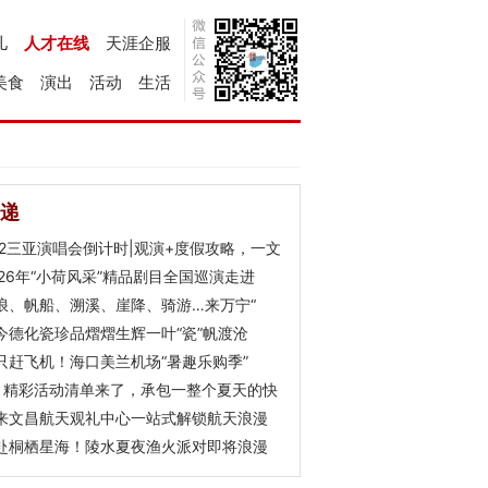
儿
人才在线
天涯企服
美食
演出
活动
生活
递
Y2三亚演唱会倒计时|观演+度假攻略，一文
026年“小荷风采”精品剧目全国巡演走进
浪、帆船、溯溪、崖降、骑游…来万宁“
今德化瓷珍品熠熠生辉一叶“瓷”帆渡沧
只赶飞机！海口美兰机场“暑趣乐购季”
月精彩活动清单来了，承包一整个夏天的快
来文昌航天观礼中心一站式解锁航天浪漫
赴桐栖星海！陵水夏夜渔火派对即将浪漫