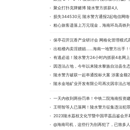
聚众打扑克牌赌博 陵水警方抓获4人
损失344530元 陵水警方通报2起电信网
粗心旅客遗落上万元现金，海南环岛高铁
保亭召开沉香产业研讨会 网格化管理模式
出租楼内卖淫嫖娼……海南一地警方出手！
有逃必追！陵水警方24小时内抓获4名网
因违法占地，今年以来陵水黎族自治县生态
陵水警方破获一起串通投标大案 涉案金额2
陵水金地矿业开发有限公司再次因非法占
一天内收到两份罚单！中铁二院海南投资建
王明智等人已落网！陵水警方征集违法犯
2023陵水荔枝文化节暨中国早荔品鉴会开
@海南司机，这些行为别再犯了，已致多