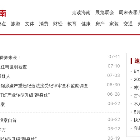
走读海南
展览展会
周末去哪
热点
旅游
文体
消费
财经
教育
健康
房产
家装
交通
07-11
消费券来袭！
速
07-10
主任韦世明被查
B
07-03
嫌疑人
2
06-30
史锦涉嫌严重违纪违法接受纪律审查和监察调查
冲
06-28
 打好产业转型升级“翻身仗”
古
06-22
不
木案
8
06-22
快
投案自首
奔
06-22
0万
06-19
产业转型升级“翻身仗”