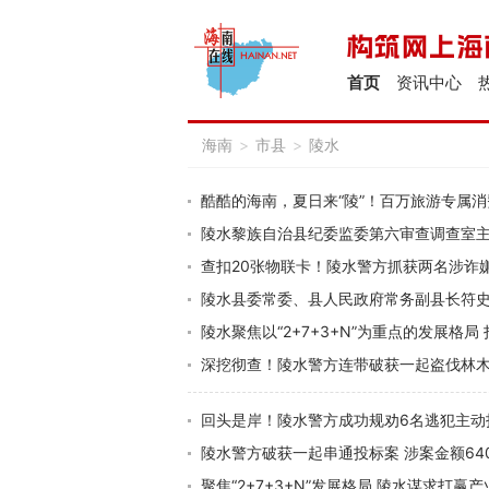
首页
资讯中心
海南
>
市县
>
陵水
酷酷的海南，夏日来“陵”！百万旅游专属
陵水黎族自治县纪委监委第六审查调查室
查扣20张物联卡！陵水警方抓获两名涉诈
陵水县委常委、县人民政府常务副县长符
陵水聚焦以“2+7+3+N”为重点的发展格局
深挖彻查！陵水警方连带破获一起盗伐林
回头是岸！陵水警方成功规劝6名逃犯主动
陵水警方破获一起串通投标案 涉案金额64
聚焦“2+7+3+N”发展格局 陵水谋求打赢