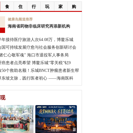
食
住
行
玩
家
购
7
健康岛频道推荐
海南省药物非临床研究再添新机构
月
半年接待医疗旅游人次64.08万，博鳌乐城
合国可持续发展疗愈与社会服务创新研讨会
医者仁心敬军魂” 海口市退役军人事务局
肝癌患者点亮希望 博鳌乐城“零关税”钇9
放50个救助名额！乐城BNCT肿瘤患者新生帮
寻东坡文脉，践行医者初心 ——海南医科
现