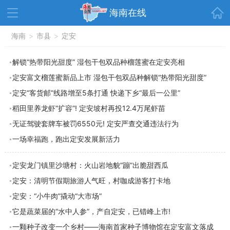
首页
海南在线
资讯中心
海南
>
市县
>
热点
定安
旅游
文体
消费
财经
解锁“热带阳光甜度” 湿包干包双品种榴莲蜜在定安亮相
定安富文榴莲蜜新品上市 湿包干包双品种解锁“热带阳光甜度”
教育
健康
房产
定安“客货邮”线路增至5条打通 快递下乡“最后一公里”
家装
交通
美食
稻田里养龙虾“扩容”! 定安坡村再投12.4万尾虾苗
生活
演出
活动
无证驾驶套牌车被罚6550元! 定安严查交通违法行为
一场幸福跑，跑出定安发展新活力
展会
走读海南
周末去哪儿
人才在线
天涯企服
定安龙门镇里沙塘村：火山岩地貌“蹦”出脆甜西瓜
定安：清明节假期旅游人气旺，村咖成游客打卡地
定安：“小牛肉”撬动“大市场”
它是蔬菜届的“水中人参”，产自定安，已错峰上市!
一颗种子改变一个乡村——海南首家种子博物馆在定安富文落成