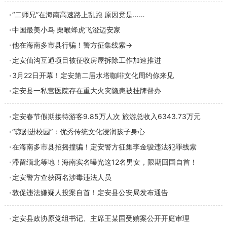
“二师兄”在海南高速路上乱跑 原因竟是……
中国最美小鸟 栗喉蜂虎飞澄迈安家
他在海南多市县行骗！警方征集线索→
定安仙沟互通项目被征收房屋拆除工作加速推进
3月22日开幕！定安第二届水塔咖啡文化周约你来见
定安县一私营医院存在重大火灾隐患被挂牌督办
定安春节假期接待游客9.85万人次 旅游总收入6343.73万元
“琼剧进校园”：优秀传统文化浸润孩子身心
在海南多市县招摇撞骗！定安警方征集李金骏违法犯罪线索
滞留缅北等地！海南实名曝光这12名男女，限期回国自首！
定安警方查获两名涉毒违法人员
敦促违法嫌疑人投案自首！定安县公安局发布通告
定安县政协原党组书记、主席王某国受贿案公开开庭审理