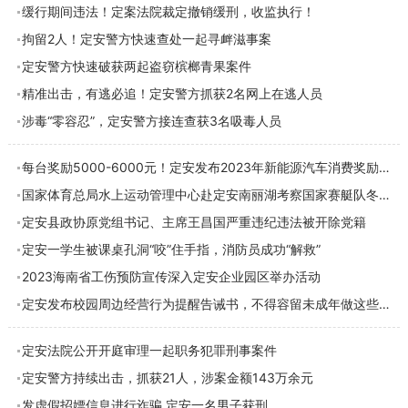
缓行期间违法！定案法院裁定撤销缓刑，收监执行！
拘留2人！定安警方快速查处一起寻衅滋事案
定安警方快速破获两起盗窃槟榔青果案件
精准出击，有逃必追！定安警方抓获2名网上在逃人员
涉毒“零容忍”，定安警方接连查获3名吸毒人员
每台奖励5000-6000元！定安发布2023年新能源汽车消费奖励措施
国家体育总局水上运动管理中心赴定安南丽湖考察国家赛艇队冬训场地
定安县政协原党组书记、主席王昌国严重违纪违法被开除党籍
定安一学生被课桌孔洞“咬”住手指，消防员成功“解救”
2023海南省工伤预防宣传深入定安企业园区举办活动
定安发布校园周边经营行为提醒告诫书，不得容留未成年做这些事→
定安法院公开开庭审理一起职务犯罪刑事案件
定安警方持续出击，抓获21人，涉案金额143万余元
发虚假招嫖信息进行诈骗 定安一名男子获刑