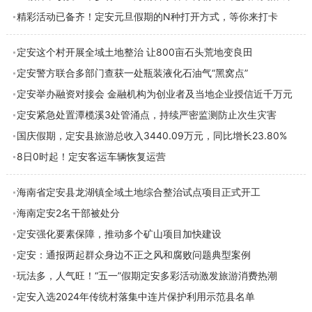
精彩活动已备齐！定安元旦假期的N种打开方式，等你来打卡
定安这个村开展全域土地整治 让800亩石头荒地变良田
定安警方联合多部门查获一处瓶装液化石油气“黑窝点”
定安举办融资对接会 金融机构为创业者及当地企业授信近千万元
定安紧急处置潭榄溪3处管涌点，持续严密监测防止次生灾害
国庆假期，定安县旅游总收入3440.09万元，同比增长23.80%
8日0时起！定安客运车辆恢复运营
海南省定安县龙湖镇全域土地综合整治试点项目正式开工
海南定安2名干部被处分
定安强化要素保障，推动多个矿山项目加快建设
定安：通报两起群众身边不正之风和腐败问题典型案例
玩法多，人气旺！“五一”假期定安多彩活动激发旅游消费热潮
定安入选2024年传统村落集中连片保护利用示范县名单