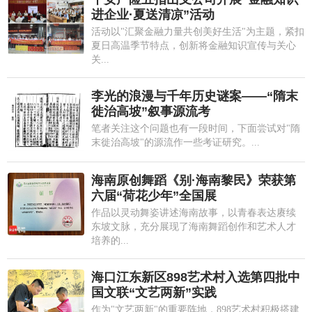
进企业·夏送清凉”活动
活动以"汇聚金融力量共创美好生活"为主题，紧扣
夏日高温季节特点，创新将金融知识宣传与关心
关...
李光的浪漫与千年历史谜案——“隋末
徙治高坡”叙事源流考
笔者关注这个问题也有一段时间，下面尝试对"隋
末徙治高坡"的源流作一些考证研究。...
海南原创舞蹈《别·海南黎民》荣获第
六届“荷花少年”全国展
作品以灵动舞姿讲述海南故事，以青春表达赓续
东坡文脉，充分展现了海南舞蹈创作和艺术人才
培养的...
海口江东新区898艺术村入选第四批中
国文联“文艺两新”实践
作为"文艺两新"的重要阵地，898艺术村积极搭建