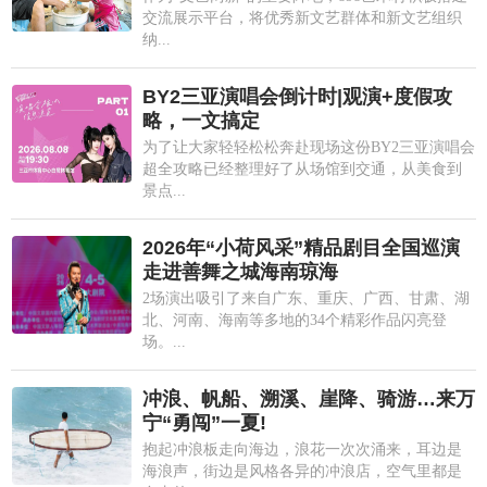
交流展示平台，将优秀新文艺群体和新文艺组织
纳...
BY2三亚演唱会倒计时|观演+度假攻
略，一文搞定
为了让大家轻轻松松奔赴现场这份BY2三亚演唱会
超全攻略已经整理好了从场馆到交通，从美食到
景点...
2026年“小荷风采”精品剧目全国巡演
走进善舞之城海南琼海
2场演出吸引了来自广东、重庆、广西、甘肃、湖
北、河南、海南等多地的34个精彩作品闪亮登
场。...
冲浪、帆船、溯溪、崖降、骑游…来万
宁“勇闯”一夏!
抱起冲浪板走向海边，浪花一次次涌来，耳边是
海浪声，街边是风格各异的冲浪店，空气里都是