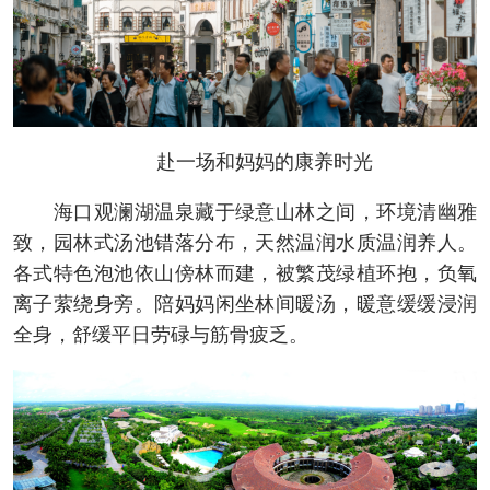
赴一场和妈妈的康养时光
海口观澜湖温泉藏于绿意山林之间，环境清幽雅
致，园林式汤池错落分布，天然温润水质温润养人。
各式特色泡池依山傍林而建，被繁茂绿植环抱，负氧
离子萦绕身旁。陪妈妈闲坐林间暖汤，暖意缓缓浸润
全身，舒缓平日劳碌与筋骨疲乏。