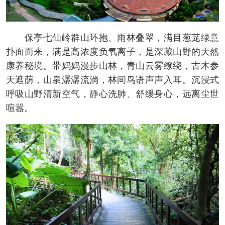
保亭七仙岭群山环抱、雨林叠翠，满目葱茏绿意
扑面而来，满是高浓度负氧离子，是深藏山野的天然
康养秘境。带妈妈漫步山林，青山云雾缭绕，古木参
天遮荫，山泉潺潺流淌，林间鸟语声声入耳。沉浸式
呼吸山野清新空气，静心洗肺、舒缓身心，远离尘世
喧嚣。