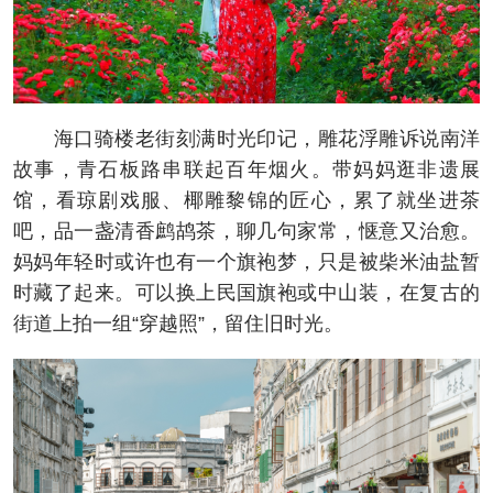
海口骑楼老街刻满时光印记，雕花浮雕诉说南洋
故事，青石板路串联起百年烟火。带妈妈逛非遗展
馆，看琼剧戏服、椰雕黎锦的匠心，累了就坐进茶
吧，品一盏清香鹧鸪茶，聊几句家常，惬意又治愈。
妈妈年轻时或许也有一个旗袍梦，只是被柴米油盐暂
时藏了起来。可以换上民国旗袍或中山装，在复古的
街道上拍一组“穿越照”，留住旧时光。