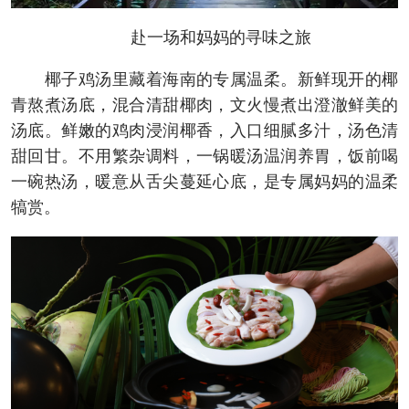
赴一场和妈妈的寻味之旅
椰子鸡汤里藏着海南的专属温柔。新鲜现开的椰
青熬煮汤底，混合清甜椰肉，文火慢煮出澄澈鲜美的
汤底。鲜嫩的鸡肉浸润椰香，入口细腻多汁，汤色清
甜回甘。不用繁杂调料，一锅暖汤温润养胃，饭前喝
一碗热汤，暖意从舌尖蔓延心底，是专属妈妈的温柔
犒赏。