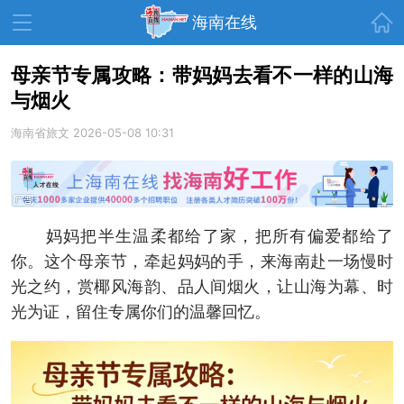
首页
海南在线
母亲节专属攻略：带妈妈去看不一样的山海
与烟火
资讯中心
热点
旅游
海南省旅文
2026-05-08 10:31
文体
消费
财经
教育
健康
房产
家装
交通
美食
妈妈把半生温柔都给了家，把所有偏爱都给了
生活
演出
活动
你。这个母亲节，牵起妈妈的手，来海南赴一场慢时
光之约，赏椰风海韵、品人间烟火，让山海为幕、时
展会
走读海南
周末去哪儿
光为证，留住专属你们的温馨回忆。
人才在线
天涯企服