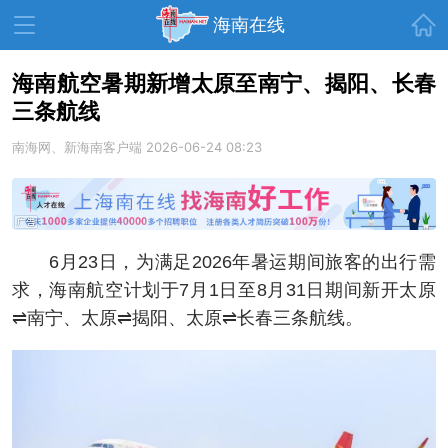
首页
海南在线
海南航空暑期新增太原至南宁、揭阳、长春
三条航线
资讯中心
热点
旅游
南海网、新海南客户端
2026-06-24 08:23
文体
消费
财经
教育
健康
房产
家装
交通
美食
6月23日，为满足2026年暑运期间旅客的出行需
生活
演出
活动
求，海南航空计划于7月1日至8月31日期间新开太原
⇌南宁、太原⇌揭阳、太原⇌长春三条航线。
展会
走读海南
周末去哪儿
人才在线
天涯企服