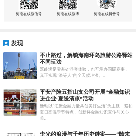
海南在线微信号
海南在线微博
海南在线抖音号
发现
不止路过，解锁海南环岛旅游公路驿站
不同玩法
既能满足零基础游客体验，也可承办国际赛事，
真正实现"浪等人"的全天候冲浪。...
平安产险五指山支公司开展“金融知识
进企业·夏送清凉”活动
活动以"汇聚金融力量共创美好生活"为主题，紧扣
夏日高温季节特点，创新将金融知识宣传与关心
关...
李光的浪漫与千年历史谜案——“隋末