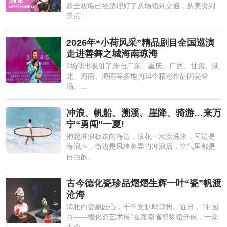
超全攻略已经整理好了从场馆到交通，从美食到
景点...
2026年“小荷风采”精品剧目全国巡演
走进善舞之城海南琼海
2场演出吸引了来自广东、重庆、广西、甘肃、湖
北、河南、海南等多地的34个精彩作品闪亮登
场。...
冲浪、帆船、溯溪、崖降、骑游…来万
宁“勇闯”一夏!
抱起冲浪板走向海边，浪花一次次涌来，耳边是
海浪声，街边是风格各异的冲浪店，空气里都是
自由的...
古今德化瓷珍品熠熠生辉一叶“瓷”帆渡
沧海
清雅白瓷藏匠心，千年文脉映琼州。近日，"中国
白——德化瓷艺术展"在海南省博物馆开展，一众