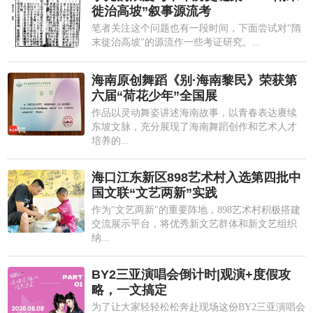
徙治高坡”叙事源流考
笔者关注这个问题也有一段时间，下面尝试对"隋
末徙治高坡"的源流作一些考证研究。...
海南原创舞蹈《别·海南黎民》荣获第
六届“荷花少年”全国展
作品以灵动舞姿讲述海南故事，以青春表达赓续
东坡文脉，充分展现了海南舞蹈创作和艺术人才
培养的...
海口江东新区898艺术村入选第四批中
国文联“文艺两新”实践
作为"文艺两新"的重要阵地，898艺术村积极搭建
交流展示平台，将优秀新文艺群体和新文艺组织
纳...
BY2三亚演唱会倒计时|观演+度假攻
略，一文搞定
为了让大家轻轻松松奔赴现场这份BY2三亚演唱会