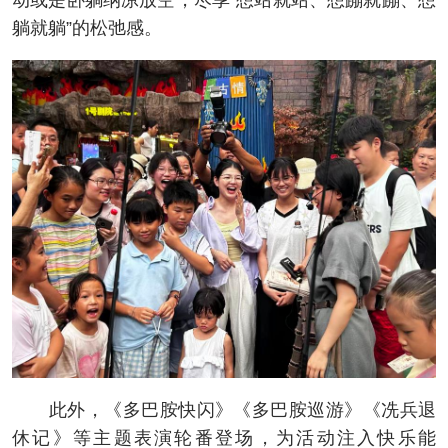
动或是卧躺纳凉放空，尽享“想站就站、想蹦就蹦、想
躺就躺”的松弛感。
此外，《多巴胺快闪》《多巴胺巡游》《冼兵退
休记》等主题表演轮番登场，为活动注入快乐能