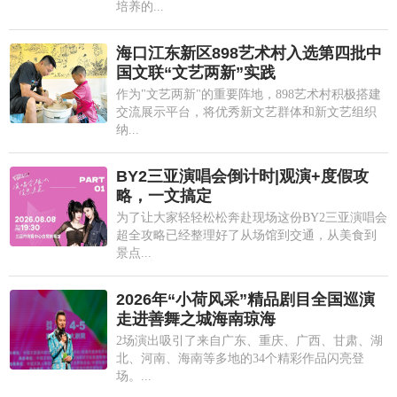
培养的...
海口江东新区898艺术村入选第四批中
国文联“文艺两新”实践
作为"文艺两新"的重要阵地，898艺术村积极搭建
交流展示平台，将优秀新文艺群体和新文艺组织
纳...
BY2三亚演唱会倒计时|观演+度假攻
略，一文搞定
为了让大家轻轻松松奔赴现场这份BY2三亚演唱会
超全攻略已经整理好了从场馆到交通，从美食到
景点...
2026年“小荷风采”精品剧目全国巡演
走进善舞之城海南琼海
2场演出吸引了来自广东、重庆、广西、甘肃、湖
北、河南、海南等多地的34个精彩作品闪亮登
场。...