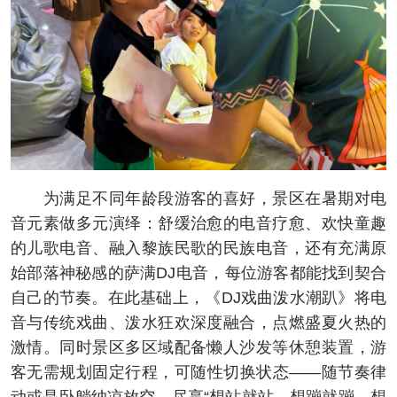
为满足不同年龄段游客的喜好，景区在暑期对电
音元素做多元演绎：舒缓治愈的电音疗愈、欢快童趣
的儿歌电音、融入黎族民歌的民族电音，还有充满原
始部落神秘感的萨满DJ电音，每位游客都能找到契合
自己的节奏。在此基础上，《DJ戏曲泼水潮趴》将电
音与传统戏曲、泼水狂欢深度融合，点燃盛夏火热的
激情。同时景区多区域配备懒人沙发等休憩装置，游
客无需规划固定行程，可随性切换状态——随节奏律