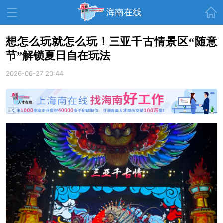
首页
海南在线
想怎么玩就怎么玩！三亚千古情景区“随意
节”解锁夏日自在玩法
资讯中心
热点
旅游
2026-06-27 20:44
文体
消费
财经
教育
健康
房产
家装
交通
美食
生活
演出
活动
展会
走读海南
周末去哪儿
人才在线
天涯企服