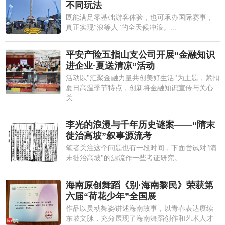
不同玩法
既能满足零基础游客体验，也可承办国际赛事，
真正实现"浪等人"的全天候冲浪。...
平安产险五指山支公司开展“金融知识
进企业·夏送清凉”活动
活动以"汇聚金融力量共创美好生活"为主题，紧扣
夏日高温季节特点，创新将金融知识宣传与关心
关...
李光的浪漫与千年历史谜案——“隋末
徙治高坡”叙事源流考
笔者关注这个问题也有一段时间，下面尝试对"隋
末徙治高坡"的源流作一些考证研究。...
海南原创舞蹈《别·海南黎民》荣获第
六届“荷花少年”全国展
作品以灵动舞姿讲述海南故事，以青春表达赓续
东坡文脉，充分展现了海南舞蹈创作和艺术人才