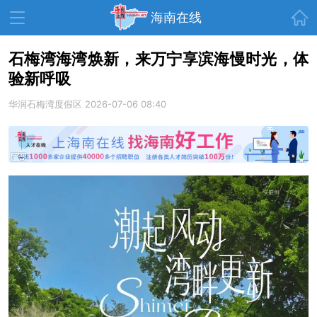
首页
海南在线
石梅湾海湾焕新，来万宁享滨海慢时光，体
验新呼吸
资讯中心
热点
旅游
华润石梅湾度假区
2026-07-06 08:40
文体
消费
财经
教育
健康
房产
家装
交通
美食
生活
演出
活动
展会
走读海南
周末去哪儿
人才在线
天涯企服