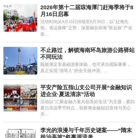
2026年第十二届琼海潭门赶海季将于8
月16日启幕
活动时间从8月16日持续至8月30日，以"赶海先
热、省运接棒"之势，深度融合琼海"医会旅"产业
发...
不止路过，解锁海南环岛旅游公路驿站
不同玩法
既能满足零基础游客体验，也可承办国际赛事，
真正实现"浪等人"的全天候冲浪。...
平安产险五指山支公司开展“金融知识
进企业·夏送清凉”活动
活动以"汇聚金融力量共创美好生活"为主题，紧扣
夏日高温季节特点，创新将金融知识宣传与关心
关...
李光的浪漫与千年历史谜案——“隋末
徙治高坡”叙事源流考