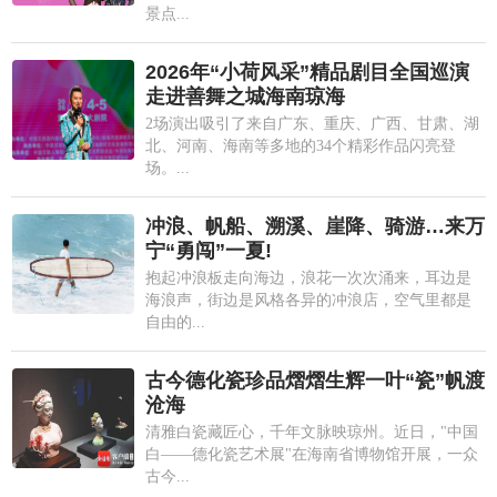
景点...
2026年“小荷风采”精品剧目全国巡演
走进善舞之城海南琼海
2场演出吸引了来自广东、重庆、广西、甘肃、湖
北、河南、海南等多地的34个精彩作品闪亮登
场。...
冲浪、帆船、溯溪、崖降、骑游…来万
宁“勇闯”一夏!
抱起冲浪板走向海边，浪花一次次涌来，耳边是
海浪声，街边是风格各异的冲浪店，空气里都是
自由的...
古今德化瓷珍品熠熠生辉一叶“瓷”帆渡
沧海
清雅白瓷藏匠心，千年文脉映琼州。近日，"中国
白——德化瓷艺术展"在海南省博物馆开展，一众
古今...