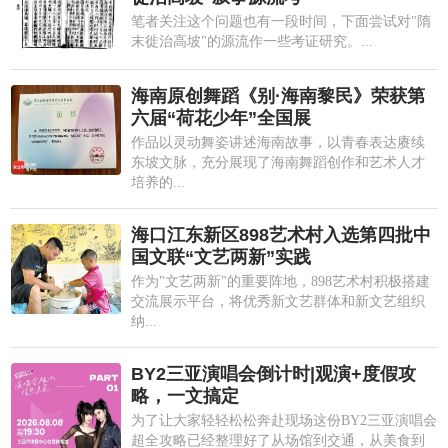
笔者关注这个问题也有一段时间，下面尝试对"隋
末徙治高坡"的源流作一些考证研究。...
海南原创舞蹈《别·海南黎民》荣获第
六届“荷花少年”全国展
作品以灵动舞姿讲述海南故事，以青春表达赓续
东坡文脉，充分展现了海南舞蹈创作和艺术人才
培养的...
海口江东新区898艺术村入选第四批中
国文联“文艺两新”实践
作为"文艺两新"的重要阵地，898艺术村积极搭建
交流展示平台，将优秀新文艺群体和新文艺组织
纳...
BY2三亚演唱会倒计时|观演+度假攻
略，一文搞定
为了让大家轻轻松松奔赴现场这份BY2三亚演唱会
超全攻略已经整理好了从场馆到交通，从美食到