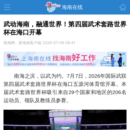
首页
海南在线
武动海南，融通世界！第四届武术套路世界
杯在海口开幕
资讯中心
热点
旅游
南海网、新海南客户端
2026-07-09 09:41
文体
消费
财经
教育
健康
房产
家装
交通
美食
南海之滨，以武为约。7月7日，2026年国际武联
生活
演出
活动
第四届武术套路世界杯在海口五源河体育馆开幕。本
届武术套路世界杯吸引来自29个国家和地区的206名
展会
走读海南
周末去哪儿
运动员、领队及教练员参赛。
人才在线
天涯企服