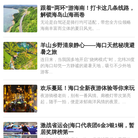
跟着“两环”游海南！打卡这几条线路，
解锁海岛山海画卷
无论是自驾还是骑行均可适配，带您全方位领略
海南丰富而立体的夏日风光。...
羊山乡野清泉静心——海口天然秘境避
暑之旅
连日来，当我国多地开启"烧烤模式"时，北纬20度
的海口却凭一方静谧的避暑天地，吸引不少外地
游客...
欢乐蔓延！海口全新夜游体验等你来玩
夜游骑楼老街，别有一番风情。廊檐灯带次第亮
起，随手一拍，便是浓郁南洋风情的夜景。...
激战省运会|海口代表团6金3银1铜，暂
居奖牌榜第一