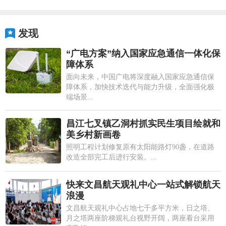
发现
“广电方案”纳入国家应急通信一体化保
障体系
面向未来，中国广电将深度融入国家应急通信保
障体系，加快技术迭代与能力升级，全面强化极
端场景...
昌江七叉镇乙洞村抓实民生项目绘就和
美乡村新画卷
照明工程计划修复原有太阳能路灯90盏，在道路
改造全部完工后进行安装。...
快来文昌航天观礼中心一站式解锁航天
浪漫
文昌航天观礼中心占地七千多平方米，日之塔、
月之塔两座阶梯观礼台视野开阔，两座看台采用