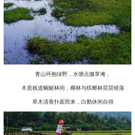
青山环抱绿野，水塘点缀草滩，
木质栈道蜿蜒林间，椰林与槟榔林层层错落
草木清香扑面而来，白鹅休闲自得