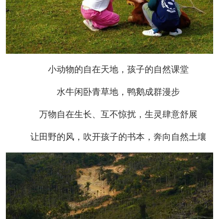
小动物的自在天地，孩子的自然课堂
水牛闲卧青草地，鸭鹅成群漫步
万物自在生长、互不惊扰，生灵肆意舒展
让田野的风，吹开孩子的书本，奔向自然土壤