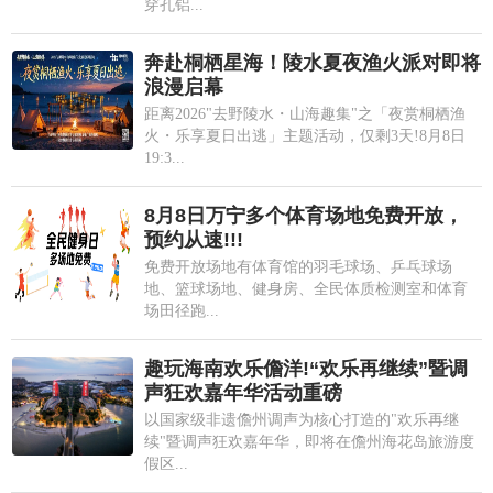
穿孔铝...
奔赴桐栖星海！陵水夏夜渔火派对即将
浪漫启幕
距离2026"去野陵水・山海趣集"之「夜赏桐栖渔
火・乐享夏日出逃」主题活动，仅剩3天!8月8日
19:3...
8月8日万宁多个体育场地免费开放，
预约从速!!!
免费开放场地有体育馆的羽毛球场、乒乓球场
地、篮球场地、健身房、全民体质检测室和体育
场田径跑...
趣玩海南欢乐儋洋!“欢乐再继续”暨调
声狂欢嘉年华活动重磅
以国家级非遗儋州调声为核心打造的"欢乐再继
续"暨调声狂欢嘉年华，即将在儋州海花岛旅游度
假区...