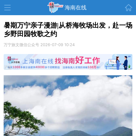
首页
海南在线
暑期万宁亲子漫游|从桥海牧场出发，赴一场
乡野田园牧歌之约
资讯中心
热点
旅游
万宁旅文微信公众号
2026-07-09 10:24
文体
消费
财经
教育
健康
房产
家装
交通
美食
生活
演出
活动
展会
走读海南
周末去哪儿
人才在线
天涯企服