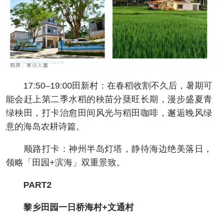
17:50–19:00田新村：在春稻收割不久后，暑期可
能会赶上第二季水稻的秧苗分蘖旺长期，漫步盛夏青
绿秧田，打卡治愈田间风光与稻田咖啡，邂逅晚风绿
意的海岛农耕诗篇。
顺路打卡：神州半岛灯塔，静待海边绝美落日，
领略「田园+滨海」双重景致。
PART2
黎乡田园一日桥海村+文通村