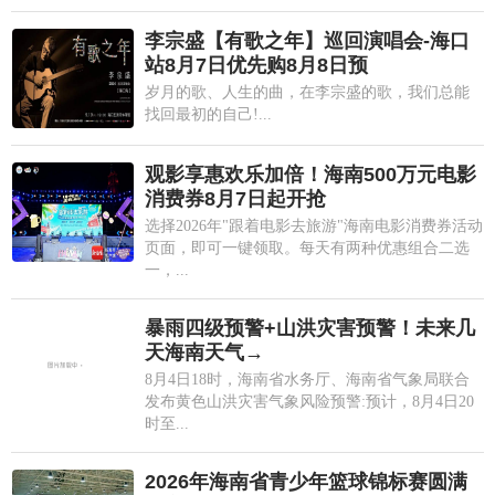
李宗盛【有歌之年】巡回演唱会-海口
站8月7日优先购8月8日预
岁月的歌、人生的曲，在李宗盛的歌，我们总能
找回最初的自己!...
观影享惠欢乐加倍！海南500万元电影
消费券8月7日起开抢
选择2026年"跟着电影去旅游"海南电影消费券活动
页面，即可一键领取。每天有两种优惠组合二选
一，...
暴雨四级预警+山洪灾害预警！未来几
天海南天气→
8月4日18时，海南省水务厅、海南省气象局联合
发布黄色山洪灾害气象风险预警:预计，8月4日20
时至...
2026年海南省青少年篮球锦标赛圆满