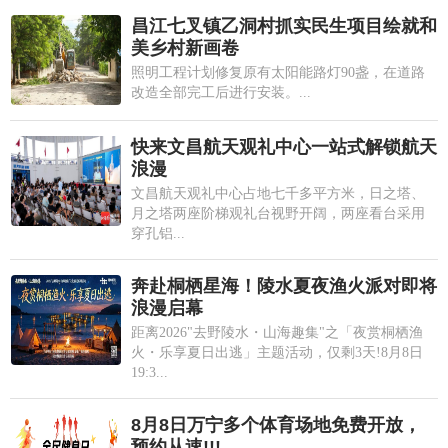
昌江七叉镇乙洞村抓实民生项目绘就和
美乡村新画卷
照明工程计划修复原有太阳能路灯90盏，在道路
改造全部完工后进行安装。...
快来文昌航天观礼中心一站式解锁航天
浪漫
文昌航天观礼中心占地七千多平方米，日之塔、
月之塔两座阶梯观礼台视野开阔，两座看台采用
穿孔铝...
奔赴桐栖星海！陵水夏夜渔火派对即将
浪漫启幕
距离2026"去野陵水・山海趣集"之「夜赏桐栖渔
火・乐享夏日出逃」主题活动，仅剩3天!8月8日
19:3...
8月8日万宁多个体育场地免费开放，
预约从速!!!