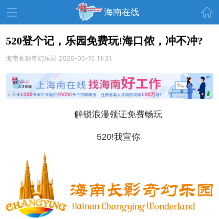
首页
海南在线
520登个记，乐园免费玩!海口侬，冲不冲?
海南长影奇幻乐园
资讯中心
热点
2026-05-15 11:31
旅游
文体
消费
财经
教育
健康
房产
解锁浪漫领证免费畅玩
家装
交通
美食
520!我宣你
生活
演出
活动
展会
走读海南
周末去哪儿
人才在线
天涯企服