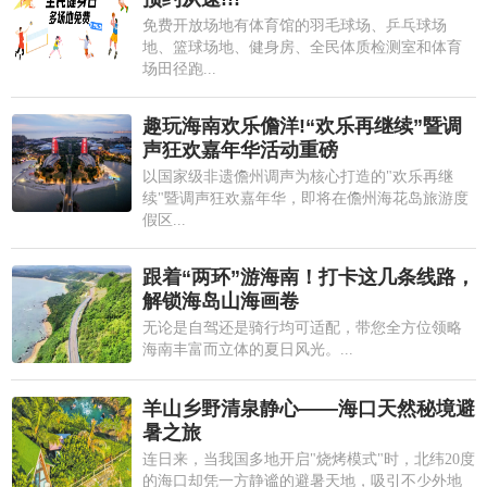
免费开放场地有体育馆的羽毛球场、乒乓球场
地、篮球场地、健身房、全民体质检测室和体育
场田径跑...
趣玩海南欢乐儋洋!“欢乐再继续”暨调
声狂欢嘉年华活动重磅
以国家级非遗儋州调声为核心打造的"欢乐再继
续"暨调声狂欢嘉年华，即将在儋州海花岛旅游度
假区...
跟着“两环”游海南！打卡这几条线路，
解锁海岛山海画卷
无论是自驾还是骑行均可适配，带您全方位领略
海南丰富而立体的夏日风光。...
羊山乡野清泉静心——海口天然秘境避
暑之旅
连日来，当我国多地开启"烧烤模式"时，北纬20度
的海口却凭一方静谧的避暑天地，吸引不少外地