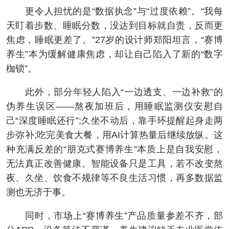
更令人担忧的是“数据执念”与“过度依赖”。“我每
天盯着步数、睡眠分数，没达到目标就自责，反而更
焦虑，睡眠更差了。”27岁的设计师郑阳坦言，“赛博
养生”本为缓解健康焦虑，却让自己陷入了新的“数字
枷锁”。
此外，部分年轻人陷入“一边透支、一边补救”的
伪养生误区——熬夜加班后，用睡眠监测仪安慰自
己“深度睡眠还行”;久坐不动后，靠手环提醒起身走两
步弥补;吃完美食大餐，用AI计算热量后继续放纵。这
种充满反差的“朋克式赛博养生”本质上是自我安慰，
无法真正改善健康。智能设备只是工具，若不改变熬
夜、久坐、饮食不规律等不良生活习惯，再多数据监
测也无济于事。
同时，市场上“赛博养生”产品质量参差不齐，部