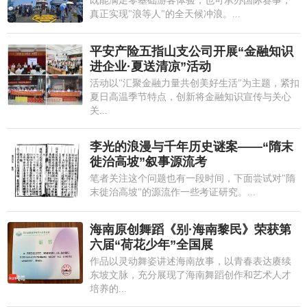
既能满足零基础游客体验，也可承办国际赛事，
真正实现"浪等人"的全天候冲浪。...
平安产险五指山支公司开展“金融知识
进企业·夏送清凉”活动
活动以"汇聚金融力量共创美好生活"为主题，紧扣
夏日高温季节特点，创新将金融知识宣传与关心
关...
李光的浪漫与千年历史谜案——“隋末
徙治高坡”叙事源流考
笔者关注这个问题也有一段时间，下面尝试对"隋
末徙治高坡"的源流作一些考证研究。...
海南原创舞蹈《别·海南黎民》荣获第
六届“荷花少年”全国展
作品以灵动舞姿讲述海南故事，以青春表达赓续
东坡文脉，充分展现了海南舞蹈创作和艺术人才
培养的...