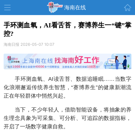
首页
海南在线
手环测血氧，AI看舌苔，赛博养生一“键”掌
控?
资讯中心
热点
旅游
海南日报
2026-05-07 10:07
文体
消费
财经
教育
健康
房产
家装
交通
美食
手环测血氧、AI读舌苔、数据追睡眠……当数字
生活
演出
活动
化浪潮邂逅传统养生智慧，“赛博养生”的健康新潮流
正在年轻群体中悄然兴起。
展会
走读海南
周末去哪儿
当下，不少年轻人，借助智能设备，将抽象的养
人才在线
天涯企服
生理念具象为可采集、可分析、可追踪的数据指标，
开启了一场数字健康自救。