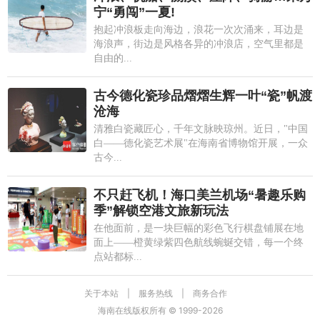
宁“勇闯”一夏!
抱起冲浪板走向海边，浪花一次次涌来，耳边是
海浪声，街边是风格各异的冲浪店，空气里都是
自由的...
古今德化瓷珍品熠熠生辉一叶“瓷”帆渡
沧海
清雅白瓷藏匠心，千年文脉映琼州。近日，"中国
白——德化瓷艺术展"在海南省博物馆开展，一众
古今...
不只赶飞机！海口美兰机场“暑趣乐购
季”解锁空港文旅新玩法
在他面前，是一块巨幅的彩色飞行棋盘铺展在地
面上——橙黄绿紫四色航线蜿蜒交错，每一个终
点站都标...
关于本站
|
服务热线
|
商务合作
海南在线版权所有 © 1999-
2026