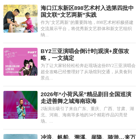
海口江东新区898艺术村入选第四批中
国文联“文艺两新”实践
作为"文艺两新"的重要阵地，898艺术村积极搭建
交流展示平台，将优秀新文艺群体和新文艺组织
纳...
BY2三亚演唱会倒计时|观演+度假攻
略，一文搞定
为了让大家轻轻松松奔赴现场这份BY2三亚演唱会
超全攻略已经整理好了从场馆到交通，从美食到
景点...
2026年“小荷风采”精品剧目全国巡演
走进善舞之城海南琼海
2场演出吸引了来自广东、重庆、广西、甘肃、湖
北、河南、海南等多地的34个精彩作品闪亮登
场。...
冲浪、帆船、溯溪、崖降、骑游…来万