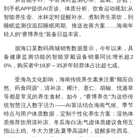
从智能手环、手表实时监测心率、血氧、步数，
到手机APP提供AI舌诊、体质分析、饮食运动规划;从
智能养生壶、水杯定时提醒补水、煮制养生茶饮，到
睡眠监测仪追踪睡眠周期、推送改善方案……海南年
轻人的“赛博养生”装备日益丰富。
据海口某数码商城销售数据显示，今年以来，具
备健康监测功能的智能穿戴设备销量同比增长超2
0%，购买者中18岁～35岁年轻群体占比超七成。
受海岛文化影响，海南传统养生素来注重“顺应自
然、药食同源”，清补凉、椰汁、薏仁、胡椒、忧遁草
等都是常见的养生食材。如今，“赛博养生”为这些传
统智慧注入数字活力——AI算法结合海南气候、季节
特点与用户体质数据，定制个性化养生方案：湿热体
质推荐饮用清补凉、冬瓜海白汤;气虚体质建议食用五
指山土鸡、牛大力煲汤;夏季高温时，提醒多吃西瓜、