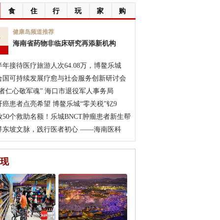
食
住
行
玩
家
购
6
健康岛频道推荐
海南省药物非临床研究再添新机构
月
半年接待医疗旅游人次64.08万，博鳌乐城
合国可持续发展疗愈与社会服务创新研讨会
医者仁心敬军魂” 海口市退役军人事务局
肝癌患者点亮希望 博鳌乐城“零关税”钇9
放50个救助名额！乐城BNCT肿瘤患者新生帮
寻东坡文脉，践行医者初心 ——海南医科
现