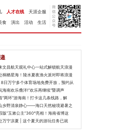
儿
人才在线
天涯企服
美食
演出
活动
生活
递
来文昌航天观礼中心一站式解锁航天浪漫
赴桐栖星海！陵水夏夜渔火派对即将浪漫
月8日万宁多个体育场地免费开放，预约从
玩海南欢乐儋洋!“欢乐再继续”暨调声
着“两环”游海南！打卡这几条线路，解
山乡野清泉静心——海口天然秘境避暑之
瑕版“玉漱公主”360°亮相！海南省博这
赴万宁凉夏 | 这个夏天的游玩任务已就