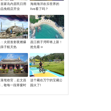
昌首家岛内居民日用
海南海洋欢乐世界的
费品免税店开业
live看了吗？
昌：火箭发射夜燃爆
昌江棋子湾即将上新！
期亲子航天热
抢先看→
夏落笔收官，赴文昌
这个藏在万宁的宝藏公
庙，敬每一段寒窗时
园火了!