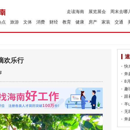
走读海南
展览展会
周末去哪
热点
旅游
文体
消费
财经
教育
健康
房产
家装
交通
速
摘欢乐行
快
奔
8
趣
跟
羊
无
奔