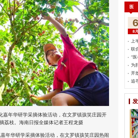
医
8
上
联
“
为
开
追
发
文化嘉年华研学采摘体验活动，在文罗镇孩笑庄园开
摘荔枝。海南日报全媒体记者王程龙摄
文化嘉年华研学采摘体验活动，在文罗镇孩笑庄园热闹