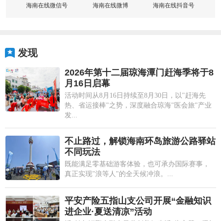
海南在线微信号
海南在线微博
海南在线抖音号
发现
2026年第十二届琼海潭门赶海季将于8
月16日启幕
活动时间从8月16日持续至8月30日，以"赶海先
热、省运接棒"之势，深度融合琼海"医会旅"产业
发...
不止路过，解锁海南环岛旅游公路驿站
不同玩法
既能满足零基础游客体验，也可承办国际赛事，
真正实现"浪等人"的全天候冲浪。...
平安产险五指山支公司开展“金融知识
进企业·夏送清凉”活动