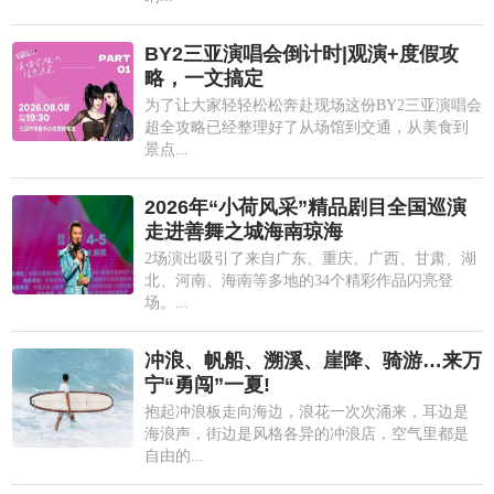
BY2三亚演唱会倒计时|观演+度假攻
略，一文搞定
为了让大家轻轻松松奔赴现场这份BY2三亚演唱会
超全攻略已经整理好了从场馆到交通，从美食到
景点...
2026年“小荷风采”精品剧目全国巡演
走进善舞之城海南琼海
2场演出吸引了来自广东、重庆、广西、甘肃、湖
北、河南、海南等多地的34个精彩作品闪亮登
场。...
冲浪、帆船、溯溪、崖降、骑游…来万
宁“勇闯”一夏!
抱起冲浪板走向海边，浪花一次次涌来，耳边是
海浪声，街边是风格各异的冲浪店，空气里都是
自由的...