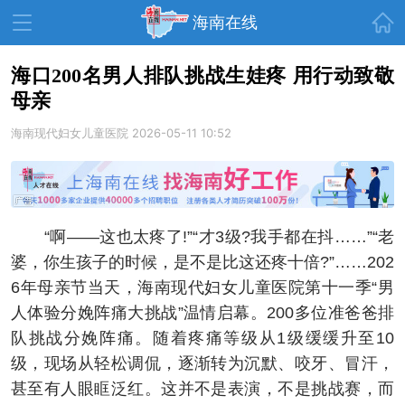
首页
海南在线
海口200名男人排队挑战生娃疼 用行动致敬
母亲
资讯中心
热点
旅游
海南现代妇女儿童医院
2026-05-11 10:52
文体
消费
财经
教育
健康
房产
家装
交通
美食
“啊——这也太疼了!”“才3级?我手都在抖……”“老
生活
演出
活动
婆，你生孩子的时候，是不是比这还疼十倍?”……202
6年母亲节当天，海南现代妇女儿童医院第十一季“男
展会
走读海南
周末去哪儿
人体验分娩阵痛大挑战”温情启幕。200多位准爸爸排
人才在线
天涯企服
队挑战分娩阵痛。随着疼痛等级从1级缓缓升至10
级，现场从轻松调侃，逐渐转为沉默、咬牙、冒汗，
甚至有人眼眶泛红。这并不是表演，不是挑战赛，而