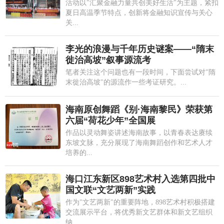
活动以"汇聚金融力量共创美好生活"为主题，紧扣
夏日高温季节特点，创新将金融知识宣传与关心
关...
李光的浪漫与千年历史谜案——“隋末
徙治高坡”叙事源流考
笔者关注这个问题也有一段时间，下面尝试对"隋
末徙治高坡"的源流作一些考证研究。...
海南原创舞蹈《别·海南黎民》荣获第
六届“荷花少年”全国展
作品以灵动舞姿讲述海南故事，以青春表达赓续
东坡文脉，充分展现了海南舞蹈创作和艺术人才
培养的...
海口江东新区898艺术村入选第四批中
国文联“文艺两新”实践
作为"文艺两新"的重要阵地，898艺术村积极搭建
交流展示平台，将优秀新文艺群体和新文艺组织
纳...