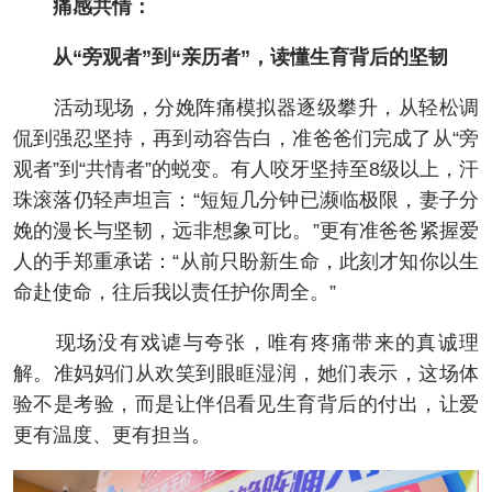
痛感共情：
从“旁观者”到“亲历者”，读懂生育背后的坚韧
活动现场，分娩阵痛模拟器逐级攀升，从轻松调
侃到强忍坚持，再到动容告白，准爸爸们完成了从“旁
观者”到“共情者”的蜕变。有人咬牙坚持至8级以上，汗
珠滚落仍轻声坦言：“短短几分钟已濒临极限，妻子分
娩的漫长与坚韧，远非想象可比。”更有准爸爸紧握爱
人的手郑重承诺：“从前只盼新生命，此刻才知你以生
命赴使命，往后我以责任护你周全。”
现场没有戏谑与夸张，唯有疼痛带来的真诚理
解。准妈妈们从欢笑到眼眶湿润，她们表示，这场体
验不是考验，而是让伴侣看见生育背后的付出，让爱
更有温度、更有担当。