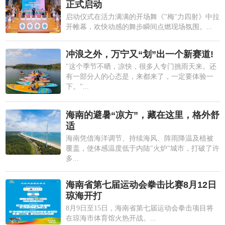
正式启动
启动仪式在活力满满的开场舞《"梅"力四射》中拉
开帷幕，欢快动感的舞步瞬间点燃现场氛围。...
冲浪之外，万宁又“划”出一个新赛道!
"这个季节不晒，凉快，很多人专门挑雨天来。还
有一部分人的心态是，来都来了，一定要体验一
下。"...
海南的避暑“凉方”，藏在这里，格外舒
适
海南凭借海洋调节、持续海风、阵雨降温及植被
覆盖，使体感温度低于内陆"火炉"城市，打破了许
多...
海南省第七届运动会拳击比赛8月12日
琼海开打
8月9日至15日，海南省第七届运动会拳击项目将
在琼海市体育馆火热开战。...