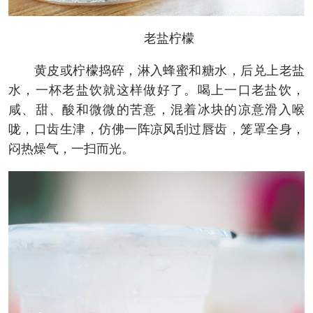
老盐柠檬
黄皮或柠檬捣碎，淋入蜂蜜和糖水，后兑上老盐
水，一杯老盐饮就这样做好了。喝上一口老盐饮，
咸、甜、酸和微微的苦意，混着冰块的凉意滑入喉
咙，口齿生津，仿佛一阵凉风刮过唇齿，笼罩全身，
闷热燥气，一扫而光。