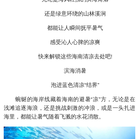
还是绿意环绕的山林溪涧
都能让人瞬间抚平暑气
感受沁人心脾的凉爽
快来解锁这些海南清凉去处吧!
滨海消暑
泡进蓝色清凉“结界”
蜿蜒的海岸线藏着海南的避暑“凉”方，无论是在
浅滩追逐海浪，还是挑战刺激的冲浪，或是一头扎进
海里，都能让暑气随着飞溅的水花消散。