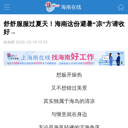
首页
海南在线
舒舒服服过夏天！海南这份避暑“凉”方请收
好→
资讯中心
热点
旅游
南海网
2026-05-14 10:55
文体
消费
财经
教育
健康
房产
家装
交通
美食
想躲开燥热
生活
演出
活动
又不想错过美景
展会
走读海南
周末去哪儿
其实独属于海岛的清凉
人才在线
天涯企服
与惬意就在身边
无论是海风轻拂的滨海角落