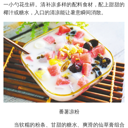
一小勺花生碎。清补凉多样的配料食材，配上甜甜的
椰汁或糖水，入口的清凉能让暑意瞬间消散。
番薯凉粉
当软糯的粉条、甘甜的糖水、爽滑的仙草膏组合