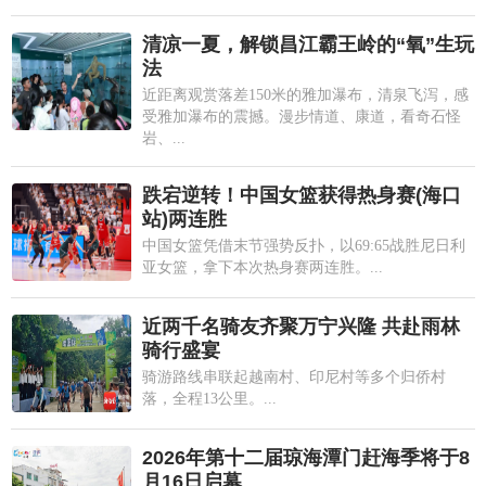
清凉一夏，解锁昌江霸王岭的“氧”生玩
法
近距离观赏落差150米的雅加瀑布，清泉飞泻，感
受雅加瀑布的震撼。漫步情道、康道，看奇石怪
岩、...
跌宕逆转！中国女篮获得热身赛(海口
站)两连胜
中国女篮凭借末节强势反扑，以69:65战胜尼日利
亚女篮，拿下本次热身赛两连胜。...
近两千名骑友齐聚万宁兴隆 共赴雨林
骑行盛宴
骑游路线串联起越南村、印尼村等多个归侨村
落，全程13公里。...
2026年第十二届琼海潭门赶海季将于8
月16日启幕