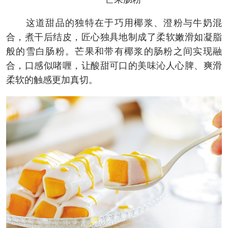
这道甜品的独特在于巧用椰浆、澄粉与牛奶混
合，煮干后结皮，匠心独具地制成了柔软嫩滑如凝脂
般的雪白肠粉。芒果和带有椰浆的肠粉之间实现融
合，口感似啫喱，让酸甜可口的美味沁人心脾、爽滑
柔软的触感更加真切。