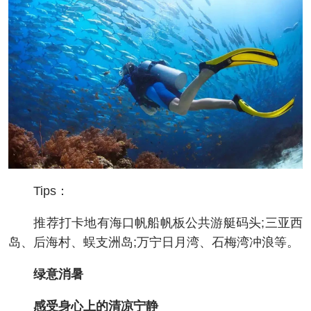
Tips：
推荐打卡地有海口帆船帆板公共游艇码头;三亚西
岛、后海村、蜈支洲岛;万宁日月湾、石梅湾冲浪等。
绿意消暑
感受身心上的清凉宁静